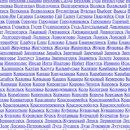
алей
Верхняя Пышма
Верхняя Салда
Верхняя Тура
Верхотурье
В
еновка
Волгоград
Волгодонск
Волгореченск
Волжск
Волжский
енск
Воткинск
Всеволожск
Вуглегірськ
Вуктыл
Выборг
Выкса
В
илов-Ям
Гагарин
Гаджиево
Гай
Галич
Гатчина
Гвардейск
Гдов
Г
няк
Горняк
Городец
Городище
Городовиковск
Гороховец
Горячий
ьевск
Гурьевск
Гусев
Гусиноозерск
Гусь-Хрустальный
Давлекан
нт
Десногорск
Джанкой
Дзержинск
Дзержинский
Дивногорск
Ди
к
Долгопрудный
Долинск
Домодедово
Донецк
Донецк
Донской
Д
теринбург
Елабуга
Елец
Елизово
Ельня
Еманжелинск
Емва
Енак
мский
Жердевка
Жигулевск
Жиздра
Жирновск
Жуков
Жуковка
Жу
Заполярный
Запорожье
Зарайск
Заречный
Заречный
Заринск
Зве
могорье
Златоуст
Злынка
Змеиногорск
Знаменск
Золоте
Зоринск
за
Иннополис
Инсар
Инта
Ипатово
Ирбит
Иркутск
Ирмино
Иси
д
Калининск
Калтан
Калуга
Кальміуське
Калязин
Камбарка
Каме
мышин
Камышлов
Канаш
Кандалакша
Канск
Карабаново
Караба
атайск
Каховка
Качканар
Кашин
Кашира
Кедровый
Кемерово
К
Кириши
Киров
Киров
Кировград
Кирово-Чепецк
Кировск
Киро
нск
Козельск
Козловка
Козьмодемьянск
Кола
Кологрив
Коломна
йск
Кораблино
Кореновск
Коркино
Королёв
Короча
Корсаков
Ко
охма
Краматорск
Красавино
Красноармейск
Красноармейск
Кра
к
Краснокамск
Красноперекопск
Краснослободск
Краснослободс
ки
Кропоткин
Крымск
Кстово
Кубинка
Кувандык
Кувшиново
Ку
ск
Курлово
Куровское
Курск
Куртамыш
Курчалой
Курчатов
Куса
Лениногорск
Ленинск
Ленинск-Кузнецкий
Ленск
Лермонтов
Ле
Поле
Лосино-Петровский
Луга
Луганск
Луза
Лукоянов
Лутугин