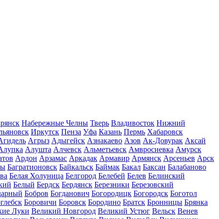
рянск
Набережные Челны
Тверь
Владивосток
Нижний
льяновск
Иркутск
Пенза
Уфа
Казань
Пермь
Хабаровск
Агидель
Агрыз
Адыгейск
Азнакаево
Азов
Ак-Довурак
Аксай
Алупка
Алушта
Алчевск
Альметьевск
Амвросиевка
Амурск
атов
Ардон
Арзамас
Аркадак
Армавир
Армянск
Арсеньев
Арск
лы
Багратионовск
Байкальск
Баймак
Бакал
Баксан
Балабаново
ва
Белая Холуница
Белгород
Белебей
Белев
Белинский
кий
Белый
Бердск
Бердянск
Березники
Березовский
дарный
Бобров
Богданович
Богородицк
Богородск
Боготол
глебск
Боровичи
Боровск
Бородино
Братск
Бронницы
Брянка
кие Луки
Великий Новгород
Великий Устюг
Вельск
Венев