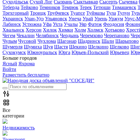
Суходільськ
Сухой Лог
Сызрань
Сыктывкар
Сысерть
Сычевка
Теберда
Тейково
Темников
Темрюк
Терек
Тетюши
Тимашевск
Трехгорный
Троицк
Трубчевск
Туапсе
Туймазы
Тула
Тулун
Тур
Украинск
Улан-Удэ
Ульяновск
Унеча
Урай
Урень
Уржум
Урус-М
Лабинск
Устюжна
Уфа
Ухта
Учалы
Уяр
Фатеж
Феодосия
Фокин
Хвалынск
Херсон
Хилок
Химки
Холм
Холмск
Хотьково
Хрест
Чегем
Чекалин
Челябинск
Чердынь
Черемхово
Черепаново
Чер
Чулым
Чусовой
Чухлома
Шагонар
Шадринск
Шали
Шарыпово
Шумерля
Шумиха
Шуя
Щастя
Щекино
Щелкино
Щелково
Щиг
Сухокумск
Южноуральск
Юрга
Юрьев-Польский
Юрьевец
Юрю
Больше городов
Ясный
Яхрома
Войти
Разместить бесплатно
Все
категории
Недвижимость
Транспорт