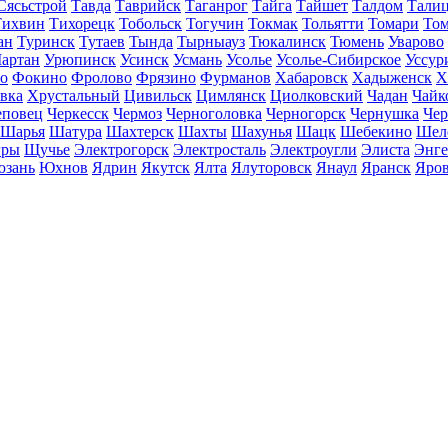
Сясьстрой
Тавда
Таврийск
Таганрог
Тайга
Тайшет
Талдом
Тали
Тихвин
Тихорецк
Тобольск
Тогучин
Токмак
Тольятти
Томари
То
ан
Туринск
Тутаев
Тында
Тырныауз
Тюкалинск
Тюмень
Уварово
артан
Урюпинск
Усинск
Усмань
Усолье
Усолье-Сибирское
Уссур
о
Фокино
Фролово
Фрязино
Фурманов
Хабаровск
Хадыженск
Х
івка
Хрустальный
Цивильск
Цимлянск
Циолковский
Чадан
Чайк
еповец
Черкесск
Чермоз
Черноголовка
Черногорск
Чернушка
Чер
Шарья
Шатура
Шахтерск
Шахты
Шахунья
Шацк
Шебекино
Шел
ры
Щучье
Электрогорск
Электросталь
Электроугли
Элиста
Энге
зань
Юхнов
Ядрин
Якутск
Ялта
Ялуторовск
Янаул
Яранск
Яро