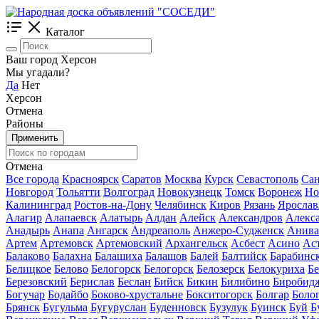
Каталог
Ваш город Херсон
Мы угадали?
Да
Нет
Херсон
Отмена
Районы
Применить
Отмена
Все города
Красноярск
Саратов
Москва
Курск
Севастополь
Сан
Новгород
Тольятти
Волгоград
Новокузнецк
Томск
Воронеж
Но
Калининград
Ростов-на-Дону
Челябинск
Киров
Рязань
Ярослав
Алагир
Алапаевск
Алатырь
Алдан
Алейск
Александров
Алекс
Анадырь
Анапа
Ангарск
Андреаполь
Анжеро-Судженск
Анива
Артем
Артемовск
Артемовский
Архангельск
Асбест
Асино
Ас
Балаково
Балахна
Балашиха
Балашов
Балей
Балтийск
Барабинс
Белицкое
Белово
Белогорск
Белогорск
Белозерск
Белокуриха
Б
Березовский
Берислав
Беслан
Бийск
Бикин
Билибино
Биробид
Богучар
Бодайбо
Боково-хрустальне
Бокситогорск
Болгар
Боло
Брянск
Бугульма
Бугуруслан
Буденновск
Бузулук
Буинск
Буй
Б