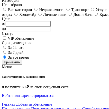
Категория
Не выбрано
Все категории
Недвижимость
Транспорт
Услуги
отдых
Хэндмейд
Личные вещи
Дом и Дача
Красо
Цена
от
до
Статус
VIP объявление
Срок размещения
За 24 часа
За 7 дней
За все время
Применить
Меню
Зарегистрируйтесь на нашем сайте
и получите
60 ₽
на свой бонусный счет!
Войти или зарегистрироваться
Главная
Добавить объявление
Правила сервиса
Пользовательское соглашение
Служба поддер