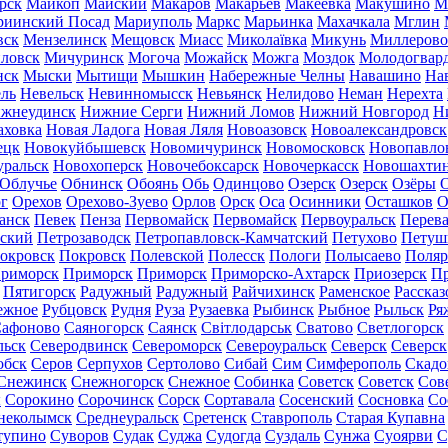
рск
Майкоп
Майский
Макаров
Макарьев
Макеевка
Макушино
М
риинский Посад
Мариуполь
Маркс
Марьинка
Махачкала
Мглин
вск
Мензелинск
Мещовск
Миасс
Миколаївка
Микунь
Миллерово
ловск
Мичуринск
Могоча
Можайск
Можга
Моздок
Молодогвар
нск
Мыски
Мытищи
Мышкин
Набережные Челны
Навашино
На
ль
Невельск
Невинномысск
Невьянск
Нелидово
Неман
Нерехта
жнеудинск
Нижние Серги
Нижний Ломов
Нижний Новгород
Н
аховка
Новая Ладога
Новая Ляля
Новоазовск
Новоалександровск
ецк
Новокуйбышевск
Новомичуринск
Новомосковск
Новопавло
уральск
Новохоперск
Новочебоксарск
Новочеркасск
Новошахти
Облучье
Обнинск
Обоянь
Обь
Одинцово
Озерск
Озерск
Озёры
О
г
Орехов
Орехово-Зуево
Орлов
Орск
Оса
Осинники
Осташков
О
анск
Певек
Пенза
Первомайск
Первомайск
Первоуральск
Перева
ьский
Петрозаводск
Петропавловск-Камчатский
Петухово
Петуш
окровск
Покровск
Полевской
Полесск
Пологи
Полысаево
Поляр
риморск
Приморск
Приморск
Приморско-Ахтарск
Приозерск
Пр
Пятигорск
Радужный
Радужный
Райчихинск
Раменское
Рассказ
ежное
Рубцовск
Рудня
Руза
Рузаевка
Рыбинск
Рыбное
Рыльск
Ря
афоново
Саяногорск
Саянск
Світлодарськ
Сватово
Светлогорск
льск
Северодвинск
Североморск
Североуральск
Северск
Северск
обск
Серов
Серпухов
Сертолово
Сибай
Сим
Симферополь
Скадо
Снежинск
Снежногорск
Снежное
Собинка
Советск
Советск
Сов
ы
Сорокино
Сорочинск
Сорск
Сортавала
Сосенский
Сосновка
Со
неколымск
Среднеуральск
Сретенск
Ставрополь
Старая Купавна
тупино
Суворов
Судак
Суджа
Судогда
Суздаль
Сунжа
Суоярви
С