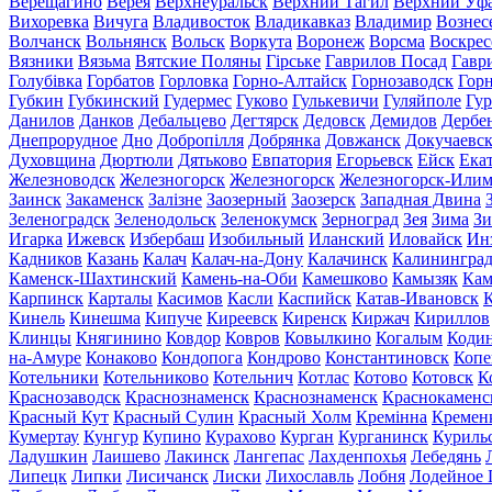
Верещагино
Верея
Верхнеуральск
Верхний Тагил
Верхний Уф
Вихоревка
Вичуга
Владивосток
Владикавказ
Владимир
Вознес
Волчанск
Вольнянск
Вольск
Воркута
Воронеж
Ворсма
Воскрес
Вязники
Вязьма
Вятские Поляны
Гірське
Гаврилов Посад
Гавр
Голубівка
Горбатов
Горловка
Горно-Алтайск
Горнозаводск
Гор
Губкин
Губкинский
Гудермес
Гуково
Гулькевичи
Гуляйполе
Гур
Данилов
Данков
Дебальцево
Дегтярск
Дедовск
Демидов
Дербе
Днепрорудное
Дно
Добропілля
Добрянка
Довжанск
Докучаевс
Духовщина
Дюртюли
Дятьково
Евпатория
Егорьевск
Ейск
Ека
Железноводск
Железногорск
Железногорск
Железногорск-Или
Заинск
Закаменск
Залізне
Заозерный
Заозерск
Западная Двина
Зеленоградск
Зеленодольск
Зеленокумск
Зерноград
Зея
Зима
Зи
Игарка
Ижевск
Избербаш
Изобильный
Иланский
Иловайск
Ин
Кадников
Казань
Калач
Калач-на-Дону
Калачинск
Калинингра
Каменск-Шахтинский
Камень-на-Оби
Камешково
Камызяк
Ка
Карпинск
Карталы
Касимов
Касли
Каспийск
Катав-Ивановск
К
Кинель
Кинешма
Кипуче
Киреевск
Киренск
Киржач
Кириллов
Клинцы
Княгинино
Ковдор
Ковров
Ковылкино
Когалым
Коди
на-Амуре
Конаково
Кондопога
Кондрово
Константиновск
Копе
Котельники
Котельниково
Котельнич
Котлас
Котово
Котовск
К
Краснозаводск
Краснознаменск
Краснознаменск
Краснокаменс
Красный Кут
Красный Сулин
Красный Холм
Кремінна
Кремен
Кумертау
Кунгур
Купино
Курахово
Курган
Курганинск
Куриль
Ладушкин
Лаишево
Лакинск
Лангепас
Лахденпохья
Лебедянь
Липецк
Липки
Лисичанск
Лиски
Лихославль
Лобня
Лодейное 