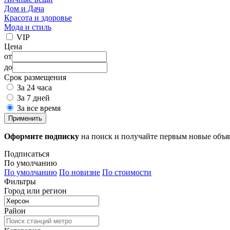
Дом и Дача
Красота и здоровье
Мода и стиль
VIP
Цена
от
до
Срок размещения
За 24 часа
За 7 дней
За все время
Применить
Оформите подписку
на поиск и получайте первым новые объ
Подписаться
По умолчанию
По умолчанию
По новизне
По стоимости
Фильтры
Город или регион
Район