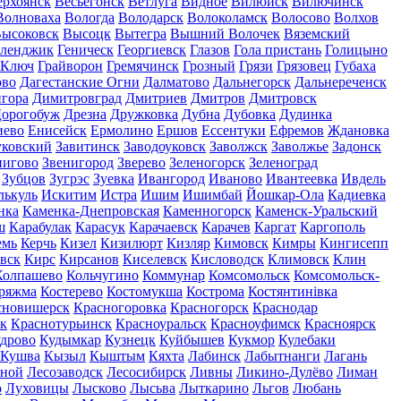
ерхоянск
Весьегонск
Ветлуга
Видное
Вилюйск
Вилючинск
Волноваха
Вологда
Володарск
Волоколамск
Волосово
Волхов
ысоковск
Высоцк
Вытегра
Вышний Волочек
Вяземский
еленджик
Геническ
Георгиевск
Глазов
Гола пристань
Голицыно
 Ключ
Грайворон
Гремячинск
Грозный
Грязи
Грязовец
Губаха
ово
Дагестанские Огни
Далматово
Дальнегорск
Дальнереченск
гора
Димитровград
Дмитриев
Дмитров
Дмитровск
орогобуж
Дрезна
Дружковка
Дубна
Дубовка
Дудинка
иево
Енисейск
Ермолино
Ершов
Ессентуки
Ефремов
Ждановка
ковский
Завитинск
Заводоуковск
Заволжск
Заволжье
Задонск
нигово
Звенигород
Зверево
Зеленогорск
Зеленоград
Зубцов
Зугрэс
Зуевка
Ивангород
Иваново
Ивантеевка
Ивдель
лькуль
Искитим
Истра
Ишим
Ишимбай
Йошкар-Ола
Кадиевка
нка
Каменка-Днепровская
Каменногорск
Каменск-Уральский
ш
Карабулак
Карасук
Карачаевск
Карачев
Каргат
Каргополь
емь
Керчь
Кизел
Кизилюрт
Кизляр
Кимовск
Кимры
Кингисепп
вск
Кирс
Кирсанов
Киселевск
Кисловодск
Климовск
Клин
Колпашево
Кольчугино
Коммунар
Комсомольск
Комсомольск-
ряжма
Костерево
Костомукша
Кострома
Костянтинівка
сновишерск
Красногоровка
Красногорск
Краснодар
к
Краснотурьинск
Красноуральск
Красноуфимск
Красноярск
дрово
Кудымкар
Кузнецк
Куйбышев
Кукмор
Кулебаки
Кушва
Кызыл
Кыштым
Кяхта
Лабинск
Лабытнанги
Лагань
сной
Лесозаводск
Лесосибирск
Ливны
Ликино-Дулёво
Лиман
о
Луховицы
Лысково
Лысьва
Лыткарино
Льгов
Любань