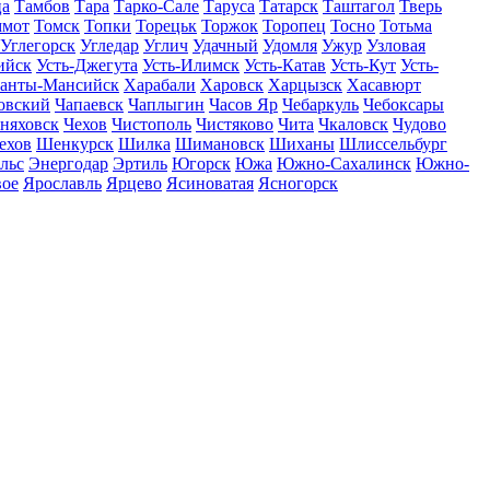
ца
Тамбов
Тара
Тарко-Сале
Таруса
Татарск
Таштагол
Тверь
ммот
Томск
Топки
Торецьк
Торжок
Торопец
Тосно
Тотьма
Углегорск
Угледар
Углич
Удачный
Удомля
Ужур
Узловая
ийск
Усть-Джегута
Усть-Илимск
Усть-Катав
Усть-Кут
Усть-
анты-Мансийск
Харабали
Харовск
Харцызск
Хасавюрт
овский
Чапаевск
Чаплыгин
Часов Яр
Чебаркуль
Чебоксары
няховск
Чехов
Чистополь
Чистяково
Чита
Чкаловск
Чудово
ехов
Шенкурск
Шилка
Шимановск
Шиханы
Шлиссельбург
льс
Энергодар
Эртиль
Югорск
Южа
Южно-Сахалинск
Южно-
вое
Ярославль
Ярцево
Ясиноватая
Ясногорск