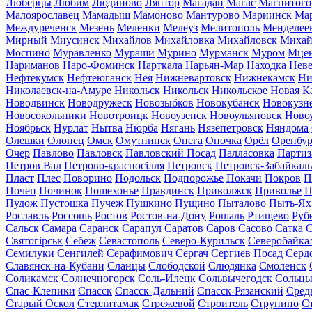
Люберцы
Любим
Людиново
Лянтор
Магадан
Магас
Магнитого
Малоярославец
Мамадыш
Мамоново
Мантурово
Мариинск
Ма
Междуреченск
Мезень
Меленки
Мелеуз
Мелитополь
Менделее
Мирный
Миусинск
Михайлов
Михайловка
Михайловск
Михай
Моспино
Муравленко
Мураши
Мурино
Мурманск
Муром
Мце
Нариманов
Наро-Фоминск
Нарткала
Нарьян-Мар
Находка
Неве
Нефтекумск
Нефтеюганск
Нея
Нижневартовск
Нижнекамск
Ни
Николаевск-на-Амуре
Никольск
Никольск
Никольское
Новая К
Новодвинск
Новодружеск
Новозыбков
Новокубанск
Новокузн
Новосокольники
Новотроицк
Новоузенск
Новоульяновск
Ново
Ноябрьск
Нурлат
Нытва
Нюрба
Нягань
Нязепетровск
Няндома
Олешки
Олонец
Омск
Омутнинск
Онега
Опочка
Орёл
Оренбур
Очер
Павлово
Павловск
Павловский Посад
Палласовка
Партиз
Петров Вал
Петрово-красносілля
Петровск
Петровск-Забайкал
Пласт
Плес
Поворино
Подольск
Подпорожье
Покачи
Покров
П
Почеп
Починок
Пошехонье
Правдинск
Приволжск
Приволье
П
Пудож
Пустошка
Пучеж
Пушкино
Пущино
Пыталово
Пыть-Ях
Рославль
Россошь
Ростов
Ростов-на-Дону
Рошаль
Ртищево
Руб
Сальск
Самара
Саранск
Сарапул
Саратов
Саров
Сасово
Сатка
С
Святогірськ
Себеж
Севастополь
Северо-Курильск
Северобайка
Семилуки
Сенгилей
Серафимович
Сергач
Сергиев Посад
Серд
Славянск-на-Кубани
Сланцы
Слободской
Слюдянка
Смоленск
Соликамск
Солнечногорск
Соль-Илецк
Сольвычегодск
Сольц
Спас-Клепики
Спасск
Спасск-Дальний
Спасск-Рязанский
Сред
Старый Оскол
Стерлитамак
Стрежевой
Строитель
Струнино
С