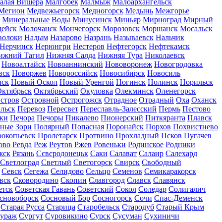
алая Вишера
Малгобек
Малмыж
Малоархангельск
Мегион
Медвежьегорск
Медногорск
Медынь
Межгорье
Минеральные Воды
Минусинск
Миньяр
Мирноград
Мирный
дейск
Молочанск
Мончегорск
Морозовск
Моршанск
Мосальск
волоки
Надым
Назарово
Назрань
Называевск
Нальчик
Нерчинск
Нерюнгри
Нестеров
Нефтегорск
Нефтекамск
ижний Тагил
Нижняя Салда
Нижняя Тура
Николаевск
Новоалтайск
Новоаннинский
Нововоронеж
Новогродовка
вск
Новоржев
Новороссийск
Новосибирск
Новосиль
нск
Новый Оскол
Новый Уренгой
Ногинск
Нолинск
Норильск
ктябрьск
Октябрьский
Окуловка
Олекминск
Оленегорск
стров
Островной
Острогожск
Отрадное
Отрадный
Оха
Оханск
льск
Перевоз
Пересвет
Переславль-Залесский
Пермь
Пестово
ки
Печора
Печоры
Пикалево
Пионерский
Питкяранта
Плавск
ные Зори
Полярный
Попасная
Поронайск
Порхов
Похвистнево
окопьевск
Пролетарск
Протвино
Прохладный
Псков
Пугачев
ово
Ревда
Реж
Реутов
Ржев
Ровеньки
Родинское
Родники
жск
Рязань
Сєвєродонецьк
Саки
Салават
Салаир
Салехард
Светлоград
Светлый
Светогорск
Свирск
Свободный
Севск
Сегежа
Селидово
Сельцо
Семенов
Семикаракорск
вск
Сковородино
Скопин
Славгород
Славск
Славянск
етск
Советская Гавань
Советский
Сокол
Соледар
Солигалич
сновоборск
Сосновый Бор
Сосногорск
Сочи
Спас-Деменск
Старая Русса
Старица
Старобельск
Стародуб
Старый Крым
ураж
Сургут
Суровикино
Сурск
Сусуман
Сухиничи