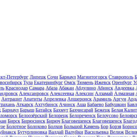
кт-Петербург
Липецк
Сочи
Барнаул
Магнитогорск
Ставрополь
Б
восибирск
Тула
Екатеринбург
Омск
Тюмень
Ижевск
Оренбург
У
ль
Краснодар
Самара
Абаза
Абакан
Абдулино
Абинск
Авдеевка
андровск
Алексанровск
Алексеевка
Алексин
Алзамай
Алмазная
Антрацит
Апатиты
Апрелевка
Апшеронск
Арамиль
Аргун
Ард
трахань
Аткарск
Ахтубинск
Ачинск
Аша
Бабаево
Бабушкин
Бав
к
Барнаул
Барыш
Батайск
Бахмут
Бахчисарай
Бежецк
Белая Калит
еломорск
Белоозёрский
Белорецк
Белореченск
Белоусово
Белоярс
жан
Бирск
Бирюсинск
Бирюч
Благовещенск
Благовещенск
Благо
гое
Болотное
Болохово
Болхов
Большой Камень
Бор
Борзя
Борисо
уйнакск
Бутурлиновка
Валдай
Валуйки
Васильевка
Велиж
Вели