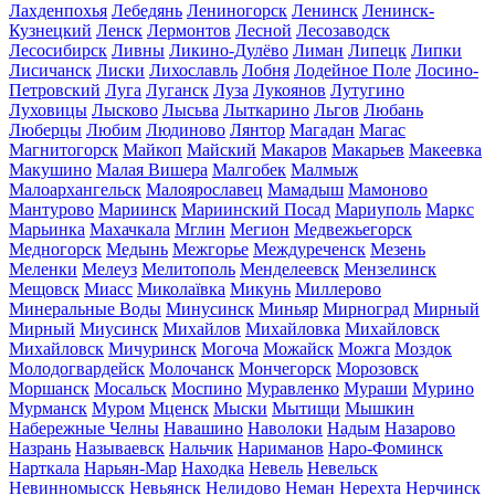
Лахденпохья
Лебедянь
Лениногорск
Ленинск
Ленинск-
Кузнецкий
Ленск
Лермонтов
Лесной
Лесозаводск
Лесосибирск
Ливны
Ликино-Дулёво
Лиман
Липецк
Липки
Лисичанск
Лиски
Лихославль
Лобня
Лодейное Поле
Лосино-
Петровский
Луга
Луганск
Луза
Лукоянов
Лутугино
Луховицы
Лысково
Лысьва
Лыткарино
Льгов
Любань
Люберцы
Любим
Людиново
Лянтор
Магадан
Магас
Магнитогорск
Майкоп
Майский
Макаров
Макарьев
Макеевка
Макушино
Малая Вишера
Малгобек
Малмыж
Малоархангельск
Малоярославец
Мамадыш
Мамоново
Мантурово
Мариинск
Мариинский Посад
Мариуполь
Маркс
Марьинка
Махачкала
Мглин
Мегион
Медвежьегорск
Медногорск
Медынь
Межгорье
Междуреченск
Мезень
Меленки
Мелеуз
Мелитополь
Менделеевск
Мензелинск
Мещовск
Миасс
Миколаївка
Микунь
Миллерово
Минеральные Воды
Минусинск
Миньяр
Мирноград
Мирный
Мирный
Миусинск
Михайлов
Михайловка
Михайловск
Михайловск
Мичуринск
Могоча
Можайск
Можга
Моздок
Молодогвардейск
Молочанск
Мончегорск
Морозовск
Моршанск
Мосальск
Моспино
Муравленко
Мураши
Мурино
Мурманск
Муром
Мценск
Мыски
Мытищи
Мышкин
Набережные Челны
Навашино
Наволоки
Надым
Назарово
Назрань
Называевск
Нальчик
Нариманов
Наро-Фоминск
Нарткала
Нарьян-Мар
Находка
Невель
Невельск
Невинномысск
Невьянск
Нелидово
Неман
Нерехта
Нерчинск