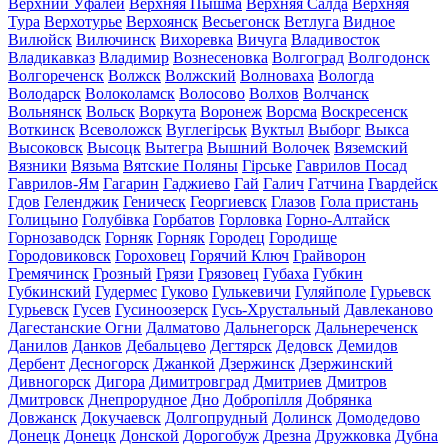
Верхний Уфалей
Верхняя Пышма
Верхняя Салда
Верхняя
Тура
Верхотурье
Верхоянск
Весьегонск
Ветлуга
Видное
Вилюйск
Вилючинск
Вихоревка
Вичуга
Владивосток
Владикавказ
Владимир
Вознесеновка
Волгоград
Волгодонск
Волгореченск
Волжск
Волжский
Волноваха
Вологда
Володарск
Волоколамск
Волосово
Волхов
Волчанск
Вольнянск
Вольск
Воркута
Воронеж
Ворсма
Воскресенск
Воткинск
Всеволожск
Вуглегірськ
Вуктыл
Выборг
Выкса
Высоковск
Высоцк
Вытегра
Вышний Волочек
Вяземский
Вязники
Вязьма
Вятские Поляны
Гірське
Гаврилов Посад
Гаврилов-Ям
Гагарин
Гаджиево
Гай
Галич
Гатчина
Гвардейск
Гдов
Геленджик
Геническ
Георгиевск
Глазов
Гола пристань
Голицыно
Голубівка
Горбатов
Горловка
Горно-Алтайск
Горнозаводск
Горняк
Горняк
Городец
Городище
Городовиковск
Гороховец
Горячий Ключ
Грайворон
Гремячинск
Грозный
Грязи
Грязовец
Губаха
Губкин
Губкинский
Гудермес
Гуково
Гулькевичи
Гуляйполе
Гурьевск
Гурьевск
Гусев
Гусиноозерск
Гусь-Хрустальный
Давлеканово
Дагестанские Огни
Далматово
Дальнегорск
Дальнереченск
Данилов
Данков
Дебальцево
Дегтярск
Дедовск
Демидов
Дербент
Десногорск
Джанкой
Дзержинск
Дзержинский
Дивногорск
Дигора
Димитровград
Дмитриев
Дмитров
Дмитровск
Днепрорудное
Дно
Добропілля
Добрянка
Довжанск
Докучаевск
Долгопрудный
Долинск
Домодедово
Донецк
Донецк
Донской
Дорогобуж
Дрезна
Дружковка
Дубна