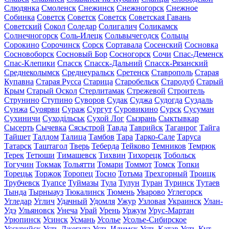
Слюдянка
Смоленск
Снежинск
Снежногорск
Снежное
Собинка
Советск
Советск
Советск
Советская Гавань
Советский
Сокол
Соледар
Солигалич
Соликамск
Солнечногорск
Соль-Илецк
Сольвычегодск
Сольцы
Сорокино
Сорочинск
Сорск
Сортавала
Сосенский
Сосновка
Сосновоборск
Сосновый Бор
Сосногорск
Сочи
Спас-Деменск
Спас-Клепики
Спасск
Спасск-Дальний
Спасск-Рязанский
Среднеколымск
Среднеуральск
Сретенск
Ставрополь
Старая
Купавна
Старая Русса
Старица
Старобельск
Стародуб
Старый
Крым
Старый Оскол
Стерлитамак
Стрежевой
Строитель
Струнино
Ступино
Суворов
Судак
Суджа
Судогда
Суздаль
Сунжа
Суоярви
Сураж
Сургут
Суровикино
Сурск
Сусуман
Сухиничи
Суходільськ
Сухой Лог
Сызрань
Сыктывкар
Сысерть
Сычевка
Сясьстрой
Тавда
Таврийск
Таганрог
Тайга
Тайшет
Талдом
Талица
Тамбов
Тара
Тарко-Сале
Таруса
Татарск
Таштагол
Тверь
Теберда
Тейково
Темников
Темрюк
Терек
Тетюши
Тимашевск
Тихвин
Тихорецк
Тобольск
Тогучин
Токмак
Тольятти
Томари
Томмот
Томск
Топки
Торецьк
Торжок
Торопец
Тосно
Тотьма
Трехгорный
Троицк
Трубчевск
Туапсе
Туймазы
Тула
Тулун
Туран
Туринск
Тутаев
Тында
Тырныауз
Тюкалинск
Тюмень
Уварово
Углегорск
Угледар
Углич
Удачный
Удомля
Ужур
Узловая
Украинск
Улан-
Удэ
Ульяновск
Унеча
Урай
Урень
Уржум
Урус-Мартан
Урюпинск
Усинск
Усмань
Усолье
Усолье-Сибирское
Уссурийск
Усть-Джегута
Усть-Илимск
Усть-Катав
Усть-Кут