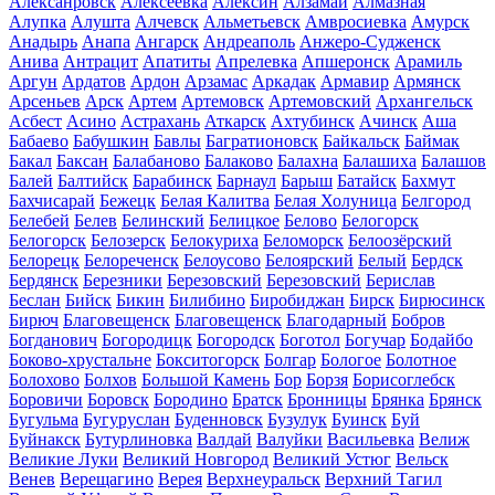
Алексанровск
Алексеевка
Алексин
Алзамай
Алмазная
Алупка
Алушта
Алчевск
Альметьевск
Амвросиевка
Амурск
Анадырь
Анапа
Ангарск
Андреаполь
Анжеро-Судженск
Анива
Антрацит
Апатиты
Апрелевка
Апшеронск
Арамиль
Аргун
Ардатов
Ардон
Арзамас
Аркадак
Армавир
Армянск
Арсеньев
Арск
Артем
Артемовск
Артемовский
Архангельск
Асбест
Асино
Астрахань
Аткарск
Ахтубинск
Ачинск
Аша
Бабаево
Бабушкин
Бавлы
Багратионовск
Байкальск
Баймак
Бакал
Баксан
Балабаново
Балаково
Балахна
Балашиха
Балашов
Балей
Балтийск
Барабинск
Барнаул
Барыш
Батайск
Бахмут
Бахчисарай
Бежецк
Белая Калитва
Белая Холуница
Белгород
Белебей
Белев
Белинский
Белицкое
Белово
Белогорск
Белогорск
Белозерск
Белокуриха
Беломорск
Белоозёрский
Белорецк
Белореченск
Белоусово
Белоярский
Белый
Бердск
Бердянск
Березники
Березовский
Березовский
Берислав
Беслан
Бийск
Бикин
Билибино
Биробиджан
Бирск
Бирюсинск
Бирюч
Благовещенск
Благовещенск
Благодарный
Бобров
Богданович
Богородицк
Богородск
Боготол
Богучар
Бодайбо
Боково-хрустальне
Бокситогорск
Болгар
Бологое
Болотное
Болохово
Болхов
Большой Камень
Бор
Борзя
Борисоглебск
Боровичи
Боровск
Бородино
Братск
Бронницы
Брянка
Брянск
Бугульма
Бугуруслан
Буденновск
Бузулук
Буинск
Буй
Буйнакск
Бутурлиновка
Валдай
Валуйки
Васильевка
Велиж
Великие Луки
Великий Новгород
Великий Устюг
Вельск
Венев
Верещагино
Верея
Верхнеуральск
Верхний Тагил