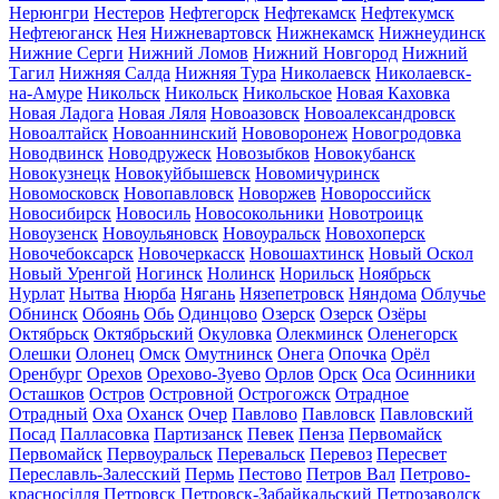
Нерюнгри
Нестеров
Нефтегорск
Нефтекамск
Нефтекумск
Нефтеюганск
Нея
Нижневартовск
Нижнекамск
Нижнеудинск
Нижние Серги
Нижний Ломов
Нижний Новгород
Нижний
Тагил
Нижняя Салда
Нижняя Тура
Николаевск
Николаевск-
на-Амуре
Никольск
Никольск
Никольское
Новая Каховка
Новая Ладога
Новая Ляля
Новоазовск
Новоалександровск
Новоалтайск
Новоаннинский
Нововоронеж
Новогродовка
Новодвинск
Новодружеск
Новозыбков
Новокубанск
Новокузнецк
Новокуйбышевск
Новомичуринск
Новомосковск
Новопавловск
Новоржев
Новороссийск
Новосибирск
Новосиль
Новосокольники
Новотроицк
Новоузенск
Новоульяновск
Новоуральск
Новохоперск
Новочебоксарск
Новочеркасск
Новошахтинск
Новый Оскол
Новый Уренгой
Ногинск
Нолинск
Норильск
Ноябрьск
Нурлат
Нытва
Нюрба
Нягань
Нязепетровск
Няндома
Облучье
Обнинск
Обоянь
Обь
Одинцово
Озерск
Озерск
Озёры
Октябрьск
Октябрьский
Окуловка
Олекминск
Оленегорск
Олешки
Олонец
Омск
Омутнинск
Онега
Опочка
Орёл
Оренбург
Орехов
Орехово-Зуево
Орлов
Орск
Оса
Осинники
Осташков
Остров
Островной
Острогожск
Отрадное
Отрадный
Оха
Оханск
Очер
Павлово
Павловск
Павловский
Посад
Палласовка
Партизанск
Певек
Пенза
Первомайск
Первомайск
Первоуральск
Перевальск
Перевоз
Пересвет
Переславль-Залесский
Пермь
Пестово
Петров Вал
Петрово-
красносілля
Петровск
Петровск-Забайкальский
Петрозаводск