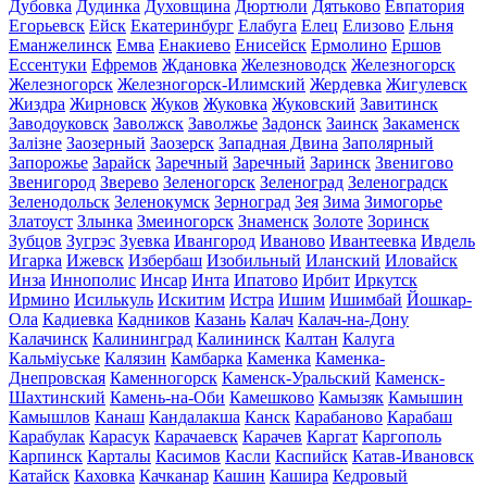
Дубовка
Дудинка
Духовщина
Дюртюли
Дятьково
Евпатория
Егорьевск
Ейск
Екатеринбург
Елабуга
Елец
Елизово
Ельня
Еманжелинск
Емва
Енакиево
Енисейск
Ермолино
Ершов
Ессентуки
Ефремов
Ждановка
Железноводск
Железногорск
Железногорск
Железногорск-Илимский
Жердевка
Жигулевск
Жиздра
Жирновск
Жуков
Жуковка
Жуковский
Завитинск
Заводоуковск
Заволжск
Заволжье
Задонск
Заинск
Закаменск
Залізне
Заозерный
Заозерск
Западная Двина
Заполярный
Запорожье
Зарайск
Заречный
Заречный
Заринск
Звенигово
Звенигород
Зверево
Зеленогорск
Зеленоград
Зеленоградск
Зеленодольск
Зеленокумск
Зерноград
Зея
Зима
Зимогорье
Златоуст
Злынка
Змеиногорск
Знаменск
Золоте
Зоринск
Зубцов
Зугрэс
Зуевка
Ивангород
Иваново
Ивантеевка
Ивдель
Игарка
Ижевск
Избербаш
Изобильный
Иланский
Иловайск
Инза
Иннополис
Инсар
Инта
Ипатово
Ирбит
Иркутск
Ирмино
Исилькуль
Искитим
Истра
Ишим
Ишимбай
Йошкар-
Ола
Кадиевка
Кадников
Казань
Калач
Калач-на-Дону
Калачинск
Калининград
Калининск
Калтан
Калуга
Кальміуське
Калязин
Камбарка
Каменка
Каменка-
Днепровская
Каменногорск
Каменск-Уральский
Каменск-
Шахтинский
Камень-на-Оби
Камешково
Камызяк
Камышин
Камышлов
Канаш
Кандалакша
Канск
Карабаново
Карабаш
Карабулак
Карасук
Карачаевск
Карачев
Каргат
Каргополь
Карпинск
Карталы
Касимов
Касли
Каспийск
Катав-Ивановск
Катайск
Каховка
Качканар
Кашин
Кашира
Кедровый