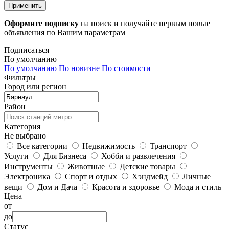
Применить
Оформите подписку
на поиск и получайте первым новые
объявления по Вашим параметрам
Подписаться
По умолчанию
По умолчанию
По новизне
По стоимости
Фильтры
Город или регион
Район
Категория
Не выбрано
Все категории
Недвижимость
Транспорт
Услуги
Для Бизнеса
Хобби и развлечения
Инструменты
Животные
Детские товары
Электроника
Спорт и отдых
Хэндмейд
Личные
вещи
Дом и Дача
Красота и здоровье
Мода и стиль
Цена
от
до
Статус