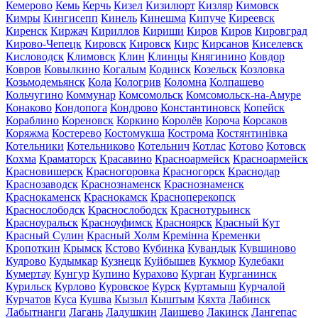
Кемерово
Кемь
Керчь
Кизел
Кизилюрт
Кизляр
Кимовск
Кимры
Кингисепп
Кинель
Кинешма
Кипуче
Киреевск
Киренск
Киржач
Кириллов
Кириши
Киров
Киров
Кировград
Кирово-Чепецк
Кировск
Кировск
Кирс
Кирсанов
Киселевск
Кисловодск
Климовск
Клин
Клинцы
Княгинино
Ковдор
Ковров
Ковылкино
Когалым
Кодинск
Козельск
Козловка
Козьмодемьянск
Кола
Кологрив
Коломна
Колпашево
Кольчугино
Коммунар
Комсомольск
Комсомольск-на-Амуре
Конаково
Кондопога
Кондрово
Константиновск
Копейск
Кораблино
Кореновск
Коркино
Королёв
Короча
Корсаков
Коряжма
Костерево
Костомукша
Кострома
Костянтинівка
Котельники
Котельниково
Котельнич
Котлас
Котово
Котовск
Кохма
Краматорск
Красавино
Красноармейск
Красноармейск
Красновишерск
Красногоровка
Красногорск
Краснодар
Краснозаводск
Краснознаменск
Краснознаменск
Краснокаменск
Краснокамск
Красноперекопск
Краснослободск
Краснослободск
Краснотурьинск
Красноуральск
Красноуфимск
Красноярск
Красный Кут
Красный Сулин
Красный Холм
Кремінна
Кременки
Кропоткин
Крымск
Кстово
Кубинка
Кувандык
Кувшиново
Кудрово
Кудымкар
Кузнецк
Куйбышев
Кукмор
Кулебаки
Кумертау
Кунгур
Купино
Курахово
Курган
Курганинск
Курильск
Курлово
Куровское
Курск
Куртамыш
Курчалой
Курчатов
Куса
Кушва
Кызыл
Кыштым
Кяхта
Лабинск
Лабытнанги
Лагань
Ладушкин
Лаишево
Лакинск
Лангепас