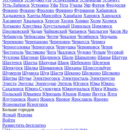
Усть-Лабинск
Устюжна
Уфа
Ухта
Учалы
Уяр
Фатеж
Феодосия
Фокино
Фокино
Фролово
Фрязино
Фурманов
Хабаровск
Хадыженск
Ханты-Мансийск
Харабали
Харовск
Харцызск
Хасавюрт
Хвалынск
Херсон
Хилок
Химки
Холм
Холмск
Хотьково
Хрестівка
Хрустальный
Цивильск
Цимлянск
Циолковский
Чадан
Чайковский
Чапаевск
Чаплыгин
Часов Яр
Чебаркуль
Чебоксары
Чегем
Чекалин
Челябинск
Чердынь
Черемхово
Черепаново
Череповец
Черкесск
Чермоз
Черноголовка
Черногорск
Чернушка
Черняховск
Чехов
Чистополь
Чистяково
Чита
Чкаловск
Чудово
Чулым
Чусовой
Чухлома
Шагонар
Шадринск
Шали
Шарыпово
Шарья
Шатура
Шахтерск
Шахты
Шахунья
Шацк
Шебекино
Шелехов
Шенкурск
Шилка
Шимановск
Шиханы
Шлиссельбург
Шумерля
Шумиха
Шуя
Щастя
Щекино
Щелкино
Щелково
Щигры
Щучье
Электрогорск
Электросталь
Электроугли
Элиста
Энгельс
Энергодар
Эртиль
Югорск
Южа
Южно-
Сахалинск
Южно-Сухокумск
Южноуральск
Юрга
Юрьев-
Польский
Юрьевец
Юрюзань
Юхнов
Ядрин
Якутск
Ялта
Ялуторовск
Янаул
Яранск
Яровое
Ярославль
Ярцево
Ясиноватая
Ясногорск
Больше городов
Ясный
Яхрома
Войти
Разместить бесплатно