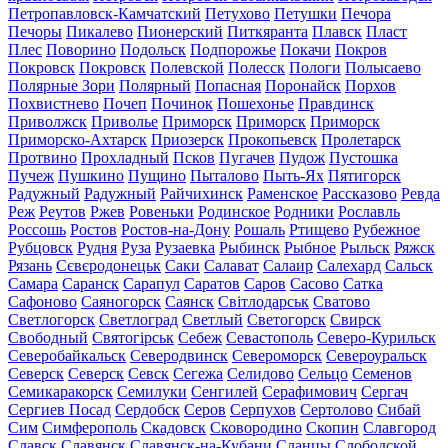
Петропавловск-Камчатский
Петухово
Петушки
Печора
Печоры
Пикалево
Пионерский
Питкяранта
Плавск
Пласт
Плес
Поворино
Подольск
Подпорожье
Покачи
Покров
Покровск
Покровск
Полевской
Полесск
Пологи
Полысаево
Полярные Зори
Полярный
Попасная
Поронайск
Порхов
Похвистнево
Почеп
Починок
Пошехонье
Правдинск
Приволжск
Приволье
Приморск
Приморск
Приморск
Приморско-Ахтарск
Приозерск
Прокопьевск
Пролетарск
Протвино
Прохладный
Псков
Пугачев
Пудож
Пустошка
Пучеж
Пушкино
Пущино
Пыталово
Пыть-Ях
Пятигорск
Радужный
Радужный
Райчихинск
Раменское
Рассказово
Ревда
Реж
Реутов
Ржев
Ровеньки
Родинское
Родники
Рославль
Россошь
Ростов
Ростов-на-Дону
Рошаль
Ртищево
Рубежное
Рубцовск
Рудня
Руза
Рузаевка
Рыбинск
Рыбное
Рыльск
Ряжск
Рязань
Сєвєродонецьк
Саки
Салават
Салаир
Салехард
Сальск
Самара
Саранск
Сарапул
Саратов
Саров
Сасово
Сатка
Сафоново
Саяногорск
Саянск
Світлодарськ
Сватово
Светлогорск
Светлоград
Светлый
Светогорск
Свирск
Свободный
Святогірськ
Себеж
Севастополь
Северо-Курильск
Северобайкальск
Северодвинск
Североморск
Североуральск
Северск
Северск
Севск
Сегежа
Селидово
Сельцо
Семенов
Семикаракорск
Семилуки
Сенгилей
Серафимович
Сергач
Сергиев Посад
Сердобск
Серов
Серпухов
Сертолово
Сибай
Сим
Симферополь
Скадовск
Сковородино
Скопин
Славгород
Славск
Славянск
Славянск-на-Кубани
Сланцы
Слободской