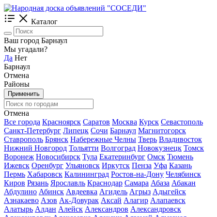
Каталог
Ваш город Барнаул
Мы угадали?
Да
Нет
Барнаул
Отмена
Районы
Применить
Отмена
Все города
Красноярск
Саратов
Москва
Курск
Севастополь
Санкт-Петербург
Липецк
Сочи
Барнаул
Магнитогорск
Ставрополь
Брянск
Набережные Челны
Тверь
Владивосток
Нижний Новгород
Тольятти
Волгоград
Новокузнецк
Томск
Воронеж
Новосибирск
Тула
Екатеринбург
Омск
Тюмень
Ижевск
Оренбург
Ульяновск
Иркутск
Пенза
Уфа
Казань
Пермь
Хабаровск
Калининград
Ростов-на-Дону
Челябинск
Киров
Рязань
Ярославль
Краснодар
Самара
Абаза
Абакан
Абдулино
Абинск
Авдеевка
Агидель
Агрыз
Адыгейск
Азнакаево
Азов
Ак-Довурак
Аксай
Алагир
Алапаевск
Алатырь
Алдан
Алейск
Александров
Александровск