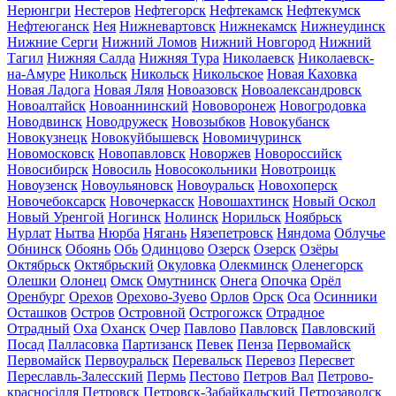
Нерюнгри
Нестеров
Нефтегорск
Нефтекамск
Нефтекумск
Нефтеюганск
Нея
Нижневартовск
Нижнекамск
Нижнеудинск
Нижние Серги
Нижний Ломов
Нижний Новгород
Нижний
Тагил
Нижняя Салда
Нижняя Тура
Николаевск
Николаевск-
на-Амуре
Никольск
Никольск
Никольское
Новая Каховка
Новая Ладога
Новая Ляля
Новоазовск
Новоалександровск
Новоалтайск
Новоаннинский
Нововоронеж
Новогродовка
Новодвинск
Новодружеск
Новозыбков
Новокубанск
Новокузнецк
Новокуйбышевск
Новомичуринск
Новомосковск
Новопавловск
Новоржев
Новороссийск
Новосибирск
Новосиль
Новосокольники
Новотроицк
Новоузенск
Новоульяновск
Новоуральск
Новохоперск
Новочебоксарск
Новочеркасск
Новошахтинск
Новый Оскол
Новый Уренгой
Ногинск
Нолинск
Норильск
Ноябрьск
Нурлат
Нытва
Нюрба
Нягань
Нязепетровск
Няндома
Облучье
Обнинск
Обоянь
Обь
Одинцово
Озерск
Озерск
Озёры
Октябрьск
Октябрьский
Окуловка
Олекминск
Оленегорск
Олешки
Олонец
Омск
Омутнинск
Онега
Опочка
Орёл
Оренбург
Орехов
Орехово-Зуево
Орлов
Орск
Оса
Осинники
Осташков
Остров
Островной
Острогожск
Отрадное
Отрадный
Оха
Оханск
Очер
Павлово
Павловск
Павловский
Посад
Палласовка
Партизанск
Певек
Пенза
Первомайск
Первомайск
Первоуральск
Перевальск
Перевоз
Пересвет
Переславль-Залесский
Пермь
Пестово
Петров Вал
Петрово-
красносілля
Петровск
Петровск-Забайкальский
Петрозаводск