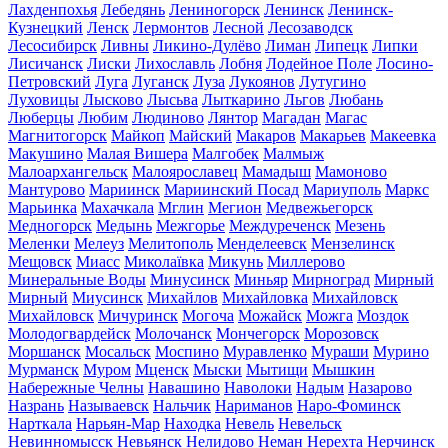
Лахденпохья
Лебедянь
Лениногорск
Ленинск
Ленинск-
Кузнецкий
Ленск
Лермонтов
Лесной
Лесозаводск
Лесосибирск
Ливны
Ликино-Дулёво
Лиман
Липецк
Липки
Лисичанск
Лиски
Лихославль
Лобня
Лодейное Поле
Лосино-
Петровский
Луга
Луганск
Луза
Лукоянов
Лутугино
Луховицы
Лысково
Лысьва
Лыткарино
Льгов
Любань
Люберцы
Любим
Людиново
Лянтор
Магадан
Магас
Магнитогорск
Майкоп
Майский
Макаров
Макарьев
Макеевка
Макушино
Малая Вишера
Малгобек
Малмыж
Малоархангельск
Малоярославец
Мамадыш
Мамоново
Мантурово
Мариинск
Мариинский Посад
Мариуполь
Маркс
Марьинка
Махачкала
Мглин
Мегион
Медвежьегорск
Медногорск
Медынь
Межгорье
Междуреченск
Мезень
Меленки
Мелеуз
Мелитополь
Менделеевск
Мензелинск
Мещовск
Миасс
Миколаївка
Микунь
Миллерово
Минеральные Воды
Минусинск
Миньяр
Мирноград
Мирный
Мирный
Миусинск
Михайлов
Михайловка
Михайловск
Михайловск
Мичуринск
Могоча
Можайск
Можга
Моздок
Молодогвардейск
Молочанск
Мончегорск
Морозовск
Моршанск
Мосальск
Моспино
Муравленко
Мураши
Мурино
Мурманск
Муром
Мценск
Мыски
Мытищи
Мышкин
Набережные Челны
Навашино
Наволоки
Надым
Назарово
Назрань
Называевск
Нальчик
Нариманов
Наро-Фоминск
Нарткала
Нарьян-Мар
Находка
Невель
Невельск
Невинномысск
Невьянск
Нелидово
Неман
Нерехта
Нерчинск