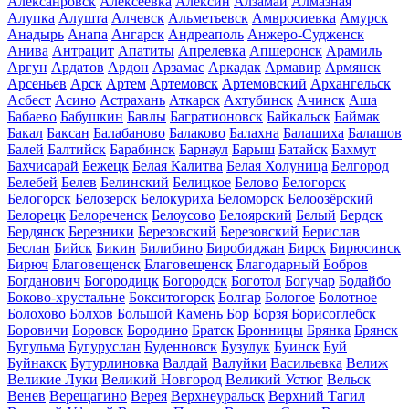
Алексанровск
Алексеевка
Алексин
Алзамай
Алмазная
Алупка
Алушта
Алчевск
Альметьевск
Амвросиевка
Амурск
Анадырь
Анапа
Ангарск
Андреаполь
Анжеро-Судженск
Анива
Антрацит
Апатиты
Апрелевка
Апшеронск
Арамиль
Аргун
Ардатов
Ардон
Арзамас
Аркадак
Армавир
Армянск
Арсеньев
Арск
Артем
Артемовск
Артемовский
Архангельск
Асбест
Асино
Астрахань
Аткарск
Ахтубинск
Ачинск
Аша
Бабаево
Бабушкин
Бавлы
Багратионовск
Байкальск
Баймак
Бакал
Баксан
Балабаново
Балаково
Балахна
Балашиха
Балашов
Балей
Балтийск
Барабинск
Барнаул
Барыш
Батайск
Бахмут
Бахчисарай
Бежецк
Белая Калитва
Белая Холуница
Белгород
Белебей
Белев
Белинский
Белицкое
Белово
Белогорск
Белогорск
Белозерск
Белокуриха
Беломорск
Белоозёрский
Белорецк
Белореченск
Белоусово
Белоярский
Белый
Бердск
Бердянск
Березники
Березовский
Березовский
Берислав
Беслан
Бийск
Бикин
Билибино
Биробиджан
Бирск
Бирюсинск
Бирюч
Благовещенск
Благовещенск
Благодарный
Бобров
Богданович
Богородицк
Богородск
Боготол
Богучар
Бодайбо
Боково-хрустальне
Бокситогорск
Болгар
Бологое
Болотное
Болохово
Болхов
Большой Камень
Бор
Борзя
Борисоглебск
Боровичи
Боровск
Бородино
Братск
Бронницы
Брянка
Брянск
Бугульма
Бугуруслан
Буденновск
Бузулук
Буинск
Буй
Буйнакск
Бутурлиновка
Валдай
Валуйки
Васильевка
Велиж
Великие Луки
Великий Новгород
Великий Устюг
Вельск
Венев
Верещагино
Верея
Верхнеуральск
Верхний Тагил