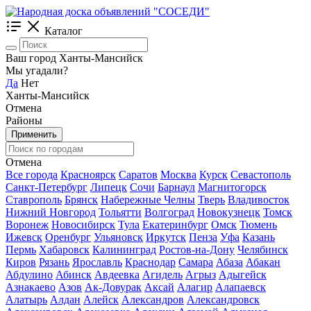
Каталог
Ваш город Ханты-Мансийск
Мы угадали?
Да
Нет
Ханты-Мансийск
Отмена
Районы
Применить
Отмена
Все города
Красноярск
Саратов
Москва
Курск
Севастополь
Санкт-Петербург
Липецк
Сочи
Барнаул
Магнитогорск
Ставрополь
Брянск
Набережные Челны
Тверь
Владивосток
Нижний Новгород
Тольятти
Волгоград
Новокузнецк
Томск
Воронеж
Новосибирск
Тула
Екатеринбург
Омск
Тюмень
Ижевск
Оренбург
Ульяновск
Иркутск
Пенза
Уфа
Казань
Пермь
Хабаровск
Калининград
Ростов-на-Дону
Челябинск
Киров
Рязань
Ярославль
Краснодар
Самара
Абаза
Абакан
Абдулино
Абинск
Авдеевка
Агидель
Агрыз
Адыгейск
Азнакаево
Азов
Ак-Довурак
Аксай
Алагир
Алапаевск
Алатырь
Алдан
Алейск
Александров
Александровск