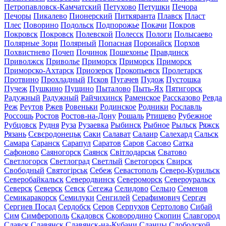
Петропавловск-Камчатский
Петухово
Петушки
Печора
Печоры
Пикалево
Пионерский
Питкяранта
Плавск
Пласт
Плес
Поворино
Подольск
Подпорожье
Покачи
Покров
Покровск
Покровск
Полевской
Полесск
Пологи
Полысаево
Полярные Зори
Полярный
Попасная
Поронайск
Порхов
Похвистнево
Почеп
Починок
Пошехонье
Правдинск
Приволжск
Приволье
Приморск
Приморск
Приморск
Приморско-Ахтарск
Приозерск
Прокопьевск
Пролетарск
Протвино
Прохладный
Псков
Пугачев
Пудож
Пустошка
Пучеж
Пушкино
Пущино
Пыталово
Пыть-Ях
Пятигорск
Радужный
Радужный
Райчихинск
Раменское
Рассказово
Ревда
Реж
Реутов
Ржев
Ровеньки
Родинское
Родники
Рославль
Россошь
Ростов
Ростов-на-Дону
Рошаль
Ртищево
Рубежное
Рубцовск
Рудня
Руза
Рузаевка
Рыбинск
Рыбное
Рыльск
Ряжск
Рязань
Сєвєродонецьк
Саки
Салават
Салаир
Салехард
Сальск
Самара
Саранск
Сарапул
Саратов
Саров
Сасово
Сатка
Сафоново
Саяногорск
Саянск
Світлодарськ
Сватово
Светлогорск
Светлоград
Светлый
Светогорск
Свирск
Свободный
Святогірськ
Себеж
Севастополь
Северо-Курильск
Северобайкальск
Северодвинск
Североморск
Североуральск
Северск
Северск
Севск
Сегежа
Селидово
Сельцо
Семенов
Семикаракорск
Семилуки
Сенгилей
Серафимович
Сергач
Сергиев Посад
Сердобск
Серов
Серпухов
Сертолово
Сибай
Сим
Симферополь
Скадовск
Сковородино
Скопин
Славгород
Славск
Славянск
Славянск-на-Кубани
Сланцы
Слободской