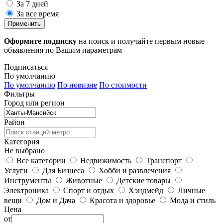
За 7 дней
За все время
Применить
Оформите подписку
на поиск и получайте первым новые
объявления по Вашим параметрам
Подписаться
По умолчанию
По умолчанию
По новизне
По стоимости
Фильтры
Город или регион
Район
Категория
Не выбрано
Все категории
Недвижимость
Транспорт
Услуги
Для Бизнеса
Хобби и развлечения
Инструменты
Животные
Детские товары
Электроника
Спорт и отдых
Хэндмейд
Личные
вещи
Дом и Дача
Красота и здоровье
Мода и стиль
Цена
от