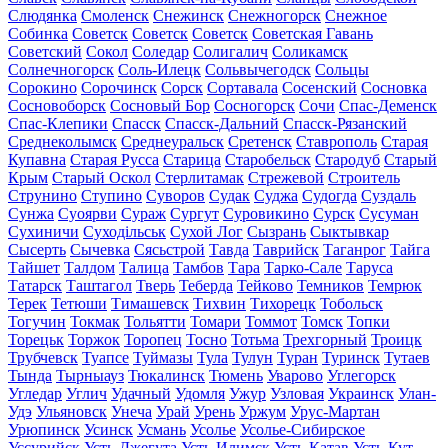
Слюдянка
Смоленск
Снежинск
Снежногорск
Снежное
Собинка
Советск
Советск
Советск
Советская Гавань
Советский
Сокол
Соледар
Солигалич
Соликамск
Солнечногорск
Соль-Илецк
Сольвычегодск
Сольцы
Сорокино
Сорочинск
Сорск
Сортавала
Сосенский
Сосновка
Сосновоборск
Сосновый Бор
Сосногорск
Сочи
Спас-Деменск
Спас-Клепики
Спасск
Спасск-Дальний
Спасск-Рязанский
Среднеколымск
Среднеуральск
Сретенск
Ставрополь
Старая
Купавна
Старая Русса
Старица
Старобельск
Стародуб
Старый
Крым
Старый Оскол
Стерлитамак
Стрежевой
Строитель
Струнино
Ступино
Суворов
Судак
Суджа
Судогда
Суздаль
Сунжа
Суоярви
Сураж
Сургут
Суровикино
Сурск
Сусуман
Сухиничи
Суходільськ
Сухой Лог
Сызрань
Сыктывкар
Сысерть
Сычевка
Сясьстрой
Тавда
Таврийск
Таганрог
Тайга
Тайшет
Талдом
Талица
Тамбов
Тара
Тарко-Сале
Таруса
Татарск
Таштагол
Тверь
Теберда
Тейково
Темников
Темрюк
Терек
Тетюши
Тимашевск
Тихвин
Тихорецк
Тобольск
Тогучин
Токмак
Тольятти
Томари
Томмот
Томск
Топки
Торецьк
Торжок
Торопец
Тосно
Тотьма
Трехгорный
Троицк
Трубчевск
Туапсе
Туймазы
Тула
Тулун
Туран
Туринск
Тутаев
Тында
Тырныауз
Тюкалинск
Тюмень
Уварово
Углегорск
Угледар
Углич
Удачный
Удомля
Ужур
Узловая
Украинск
Улан-
Удэ
Ульяновск
Унеча
Урай
Урень
Уржум
Урус-Мартан
Урюпинск
Усинск
Усмань
Усолье
Усолье-Сибирское
Уссурийск
Усть-Джегута
Усть-Илимск
Усть-Катав
Усть-Кут