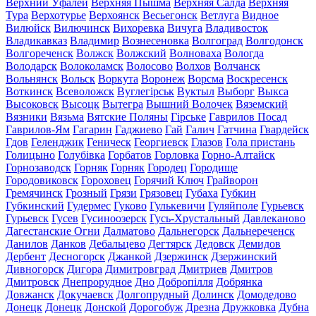
Верхний Уфалей
Верхняя Пышма
Верхняя Салда
Верхняя
Тура
Верхотурье
Верхоянск
Весьегонск
Ветлуга
Видное
Вилюйск
Вилючинск
Вихоревка
Вичуга
Владивосток
Владикавказ
Владимир
Вознесеновка
Волгоград
Волгодонск
Волгореченск
Волжск
Волжский
Волноваха
Вологда
Володарск
Волоколамск
Волосово
Волхов
Волчанск
Вольнянск
Вольск
Воркута
Воронеж
Ворсма
Воскресенск
Воткинск
Всеволожск
Вуглегірськ
Вуктыл
Выборг
Выкса
Высоковск
Высоцк
Вытегра
Вышний Волочек
Вяземский
Вязники
Вязьма
Вятские Поляны
Гірське
Гаврилов Посад
Гаврилов-Ям
Гагарин
Гаджиево
Гай
Галич
Гатчина
Гвардейск
Гдов
Геленджик
Геническ
Георгиевск
Глазов
Гола пристань
Голицыно
Голубівка
Горбатов
Горловка
Горно-Алтайск
Горнозаводск
Горняк
Горняк
Городец
Городище
Городовиковск
Гороховец
Горячий Ключ
Грайворон
Гремячинск
Грозный
Грязи
Грязовец
Губаха
Губкин
Губкинский
Гудермес
Гуково
Гулькевичи
Гуляйполе
Гурьевск
Гурьевск
Гусев
Гусиноозерск
Гусь-Хрустальный
Давлеканово
Дагестанские Огни
Далматово
Дальнегорск
Дальнереченск
Данилов
Данков
Дебальцево
Дегтярск
Дедовск
Демидов
Дербент
Десногорск
Джанкой
Дзержинск
Дзержинский
Дивногорск
Дигора
Димитровград
Дмитриев
Дмитров
Дмитровск
Днепрорудное
Дно
Добропілля
Добрянка
Довжанск
Докучаевск
Долгопрудный
Долинск
Домодедово
Донецк
Донецк
Донской
Дорогобуж
Дрезна
Дружковка
Дубна