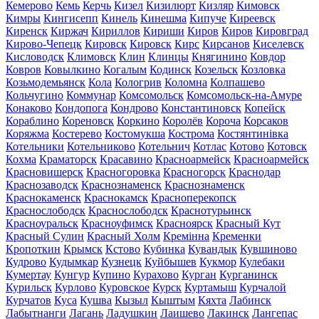
Кемерово
Кемь
Керчь
Кизел
Кизилюрт
Кизляр
Кимовск
Кимры
Кингисепп
Кинель
Кинешма
Кипуче
Киреевск
Киренск
Киржач
Кириллов
Кириши
Киров
Киров
Кировград
Кирово-Чепецк
Кировск
Кировск
Кирс
Кирсанов
Киселевск
Кисловодск
Климовск
Клин
Клинцы
Княгинино
Ковдор
Ковров
Ковылкино
Когалым
Кодинск
Козельск
Козловка
Козьмодемьянск
Кола
Кологрив
Коломна
Колпашево
Кольчугино
Коммунар
Комсомольск
Комсомольск-на-Амуре
Конаково
Кондопога
Кондрово
Константиновск
Копейск
Кораблино
Кореновск
Коркино
Королёв
Короча
Корсаков
Коряжма
Костерево
Костомукша
Кострома
Костянтинівка
Котельники
Котельниково
Котельнич
Котлас
Котово
Котовск
Кохма
Краматорск
Красавино
Красноармейск
Красноармейск
Красновишерск
Красногоровка
Красногорск
Краснодар
Краснозаводск
Краснознаменск
Краснознаменск
Краснокаменск
Краснокамск
Красноперекопск
Краснослободск
Краснослободск
Краснотурьинск
Красноуральск
Красноуфимск
Красноярск
Красный Кут
Красный Сулин
Красный Холм
Кремінна
Кременки
Кропоткин
Крымск
Кстово
Кубинка
Кувандык
Кувшиново
Кудрово
Кудымкар
Кузнецк
Куйбышев
Кукмор
Кулебаки
Кумертау
Кунгур
Купино
Курахово
Курган
Курганинск
Курильск
Курлово
Куровское
Курск
Куртамыш
Курчалой
Курчатов
Куса
Кушва
Кызыл
Кыштым
Кяхта
Лабинск
Лабытнанги
Лагань
Ладушкин
Лаишево
Лакинск
Лангепас