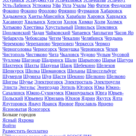
Усть-Лабинск
Устюжна
Уфа
Ухта
Учалы
Уяр
Фатеж
Феодосия
Фокино
Фокино
Фролово
Фрязино
Фурманов
Хабаровск
Хадыженск
Ханты-Мансийск
Харабали
Харовск
Харцызск
Хасавюрт
Хвалынск
Херсон
Хилок
Химки
Холм
Холмск
Хотьково
Хрестівка
Хрустальный
Цивильск
Цимлянск
Циолковский
Чадан
Чайковский
Чапаевск
Чаплыгин
Часов Яр
Чебаркуль
Чебоксары
Чегем
Чекалин
Челябинск
Чердынь
Черемхово
Черепаново
Череповец
Черкесск
Чермоз
Черноголовка
Черногорск
Чернушка
Черняховск
Чехов
Чистополь
Чистяково
Чита
Чкаловск
Чудово
Чулым
Чусовой
Чухлома
Шагонар
Шадринск
Шали
Шарыпово
Шарья
Шатура
Шахтерск
Шахты
Шахунья
Шацк
Шебекино
Шелехов
Шенкурск
Шилка
Шимановск
Шиханы
Шлиссельбург
Шумерля
Шумиха
Шуя
Щастя
Щекино
Щелкино
Щелково
Щигры
Щучье
Электрогорск
Электросталь
Электроугли
Элиста
Энгельс
Энергодар
Эртиль
Югорск
Южа
Южно-
Сахалинск
Южно-Сухокумск
Южноуральск
Юрга
Юрьев-
Польский
Юрьевец
Юрюзань
Юхнов
Ядрин
Якутск
Ялта
Ялуторовск
Янаул
Яранск
Яровое
Ярославль
Ярцево
Ясиноватая
Ясногорск
Больше городов
Ясный
Яхрома
Войти
Разместить бесплатно