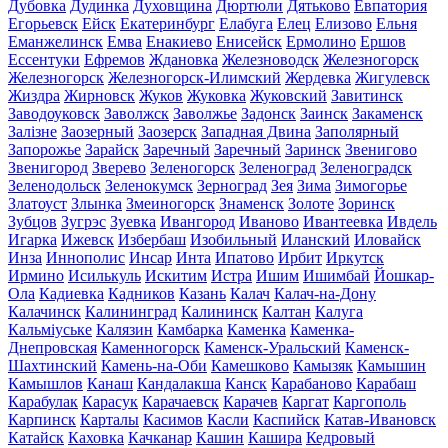
Дубовка
Дудинка
Духовщина
Дюртюли
Дятьково
Евпатория
Егорьевск
Ейск
Екатеринбург
Елабуга
Елец
Елизово
Ельня
Еманжелинск
Емва
Енакиево
Енисейск
Ермолино
Ершов
Ессентуки
Ефремов
Ждановка
Железноводск
Железногорск
Железногорск
Железногорск-Илимский
Жердевка
Жигулевск
Жиздра
Жирновск
Жуков
Жуковка
Жуковский
Завитинск
Заводоуковск
Заволжск
Заволжье
Задонск
Заинск
Закаменск
Залізне
Заозерный
Заозерск
Западная Двина
Заполярный
Запорожье
Зарайск
Заречный
Заречный
Заринск
Звенигово
Звенигород
Зверево
Зеленогорск
Зеленоград
Зеленоградск
Зеленодольск
Зеленокумск
Зерноград
Зея
Зима
Зимогорье
Златоуст
Злынка
Змеиногорск
Знаменск
Золоте
Зоринск
Зубцов
Зугрэс
Зуевка
Ивангород
Иваново
Ивантеевка
Ивдель
Игарка
Ижевск
Избербаш
Изобильный
Иланский
Иловайск
Инза
Иннополис
Инсар
Инта
Ипатово
Ирбит
Иркутск
Ирмино
Исилькуль
Искитим
Истра
Ишим
Ишимбай
Йошкар-
Ола
Кадиевка
Кадников
Казань
Калач
Калач-на-Дону
Калачинск
Калининград
Калининск
Калтан
Калуга
Кальміуське
Калязин
Камбарка
Каменка
Каменка-
Днепровская
Каменногорск
Каменск-Уральский
Каменск-
Шахтинский
Камень-на-Оби
Камешково
Камызяк
Камышин
Камышлов
Канаш
Кандалакша
Канск
Карабаново
Карабаш
Карабулак
Карасук
Карачаевск
Карачев
Каргат
Каргополь
Карпинск
Карталы
Касимов
Касли
Каспийск
Катав-Ивановск
Катайск
Каховка
Качканар
Кашин
Кашира
Кедровый