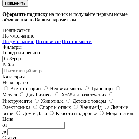
Применить
Оформите подписку
на поиск и получайте первым новые
объявления по Вашим параметрам
Подписаться
По умолчанию
По умолчанию
По новизне
По стоимости
Фильтры
Город или регион
Район
Категория
Не выбрано
Все категории
Недвижимость
Транспорт
Услуги
Для Бизнеса
Хобби и развлечения
Инструменты
Животные
Детские товары
Электроника
Спорт и отдых
Хэндмейд
Личные
вещи
Дом и Дача
Красота и здоровье
Мода и стиль
Цена
от
до
Статус