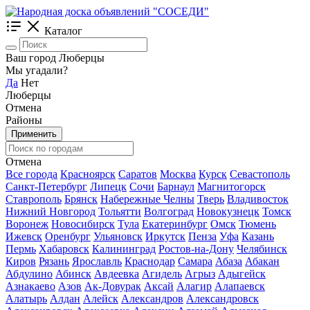
Каталог
Ваш город Люберцы
Мы угадали?
Да
Нет
Люберцы
Отмена
Районы
Применить
Отмена
Все города
Красноярск
Саратов
Москва
Курск
Севастополь
Санкт-Петербург
Липецк
Сочи
Барнаул
Магнитогорск
Ставрополь
Брянск
Набережные Челны
Тверь
Владивосток
Нижний Новгород
Тольятти
Волгоград
Новокузнецк
Томск
Воронеж
Новосибирск
Тула
Екатеринбург
Омск
Тюмень
Ижевск
Оренбург
Ульяновск
Иркутск
Пенза
Уфа
Казань
Пермь
Хабаровск
Калининград
Ростов-на-Дону
Челябинск
Киров
Рязань
Ярославль
Краснодар
Самара
Абаза
Абакан
Абдулино
Абинск
Авдеевка
Агидель
Агрыз
Адыгейск
Азнакаево
Азов
Ак-Довурак
Аксай
Алагир
Алапаевск
Алатырь
Алдан
Алейск
Александров
Александровск