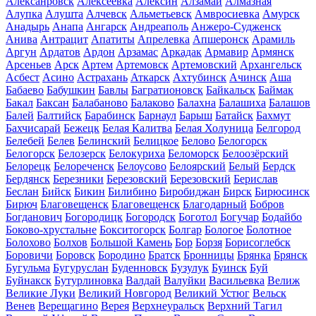
Алексанровск
Алексеевка
Алексин
Алзамай
Алмазная
Алупка
Алушта
Алчевск
Альметьевск
Амвросиевка
Амурск
Анадырь
Анапа
Ангарск
Андреаполь
Анжеро-Судженск
Анива
Антрацит
Апатиты
Апрелевка
Апшеронск
Арамиль
Аргун
Ардатов
Ардон
Арзамас
Аркадак
Армавир
Армянск
Арсеньев
Арск
Артем
Артемовск
Артемовский
Архангельск
Асбест
Асино
Астрахань
Аткарск
Ахтубинск
Ачинск
Аша
Бабаево
Бабушкин
Бавлы
Багратионовск
Байкальск
Баймак
Бакал
Баксан
Балабаново
Балаково
Балахна
Балашиха
Балашов
Балей
Балтийск
Барабинск
Барнаул
Барыш
Батайск
Бахмут
Бахчисарай
Бежецк
Белая Калитва
Белая Холуница
Белгород
Белебей
Белев
Белинский
Белицкое
Белово
Белогорск
Белогорск
Белозерск
Белокуриха
Беломорск
Белоозёрский
Белорецк
Белореченск
Белоусово
Белоярский
Белый
Бердск
Бердянск
Березники
Березовский
Березовский
Берислав
Беслан
Бийск
Бикин
Билибино
Биробиджан
Бирск
Бирюсинск
Бирюч
Благовещенск
Благовещенск
Благодарный
Бобров
Богданович
Богородицк
Богородск
Боготол
Богучар
Бодайбо
Боково-хрустальне
Бокситогорск
Болгар
Бологое
Болотное
Болохово
Болхов
Большой Камень
Бор
Борзя
Борисоглебск
Боровичи
Боровск
Бородино
Братск
Бронницы
Брянка
Брянск
Бугульма
Бугуруслан
Буденновск
Бузулук
Буинск
Буй
Буйнакск
Бутурлиновка
Валдай
Валуйки
Васильевка
Велиж
Великие Луки
Великий Новгород
Великий Устюг
Вельск
Венев
Верещагино
Верея
Верхнеуральск
Верхний Тагил