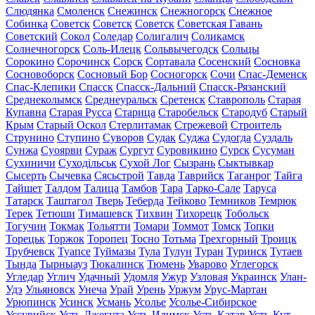
Слюдянка
Смоленск
Снежинск
Снежногорск
Снежное
Собинка
Советск
Советск
Советск
Советская Гавань
Советский
Сокол
Соледар
Солигалич
Соликамск
Солнечногорск
Соль-Илецк
Сольвычегодск
Сольцы
Сорокино
Сорочинск
Сорск
Сортавала
Сосенский
Сосновка
Сосновоборск
Сосновый Бор
Сосногорск
Сочи
Спас-Деменск
Спас-Клепики
Спасск
Спасск-Дальний
Спасск-Рязанский
Среднеколымск
Среднеуральск
Сретенск
Ставрополь
Старая
Купавна
Старая Русса
Старица
Старобельск
Стародуб
Старый
Крым
Старый Оскол
Стерлитамак
Стрежевой
Строитель
Струнино
Ступино
Суворов
Судак
Суджа
Судогда
Суздаль
Сунжа
Суоярви
Сураж
Сургут
Суровикино
Сурск
Сусуман
Сухиничи
Суходільськ
Сухой Лог
Сызрань
Сыктывкар
Сысерть
Сычевка
Сясьстрой
Тавда
Таврийск
Таганрог
Тайга
Тайшет
Талдом
Талица
Тамбов
Тара
Тарко-Сале
Таруса
Татарск
Таштагол
Тверь
Теберда
Тейково
Темников
Темрюк
Терек
Тетюши
Тимашевск
Тихвин
Тихорецк
Тобольск
Тогучин
Токмак
Тольятти
Томари
Томмот
Томск
Топки
Торецьк
Торжок
Торопец
Тосно
Тотьма
Трехгорный
Троицк
Трубчевск
Туапсе
Туймазы
Тула
Тулун
Туран
Туринск
Тутаев
Тында
Тырныауз
Тюкалинск
Тюмень
Уварово
Углегорск
Угледар
Углич
Удачный
Удомля
Ужур
Узловая
Украинск
Улан-
Удэ
Ульяновск
Унеча
Урай
Урень
Уржум
Урус-Мартан
Урюпинск
Усинск
Усмань
Усолье
Усолье-Сибирское
Уссурийск
Усть-Джегута
Усть-Илимск
Усть-Катав
Усть-Кут