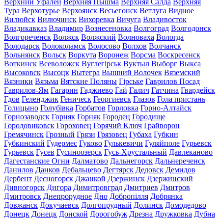
Верхний Уфалей
Верхняя Пышма
Верхняя Салда
Верхняя
Тура
Верхотурье
Верхоянск
Весьегонск
Ветлуга
Видное
Вилюйск
Вилючинск
Вихоревка
Вичуга
Владивосток
Владикавказ
Владимир
Вознесеновка
Волгоград
Волгодонск
Волгореченск
Волжск
Волжский
Волноваха
Вологда
Володарск
Волоколамск
Волосово
Волхов
Волчанск
Вольнянск
Вольск
Воркута
Воронеж
Ворсма
Воскресенск
Воткинск
Всеволожск
Вуглегірськ
Вуктыл
Выборг
Выкса
Высоковск
Высоцк
Вытегра
Вышний Волочек
Вяземский
Вязники
Вязьма
Вятские Поляны
Гірське
Гаврилов Посад
Гаврилов-Ям
Гагарин
Гаджиево
Гай
Галич
Гатчина
Гвардейск
Гдов
Геленджик
Геническ
Георгиевск
Глазов
Гола пристань
Голицыно
Голубівка
Горбатов
Горловка
Горно-Алтайск
Горнозаводск
Горняк
Горняк
Городец
Городище
Городовиковск
Гороховец
Горячий Ключ
Грайворон
Гремячинск
Грозный
Грязи
Грязовец
Губаха
Губкин
Губкинский
Гудермес
Гуково
Гулькевичи
Гуляйполе
Гурьевск
Гурьевск
Гусев
Гусиноозерск
Гусь-Хрустальный
Давлеканово
Дагестанские Огни
Далматово
Дальнегорск
Дальнереченск
Данилов
Данков
Дебальцево
Дегтярск
Дедовск
Демидов
Дербент
Десногорск
Джанкой
Дзержинск
Дзержинский
Дивногорск
Дигора
Димитровград
Дмитриев
Дмитров
Дмитровск
Днепрорудное
Дно
Добропілля
Добрянка
Довжанск
Докучаевск
Долгопрудный
Долинск
Домодедово
Донецк
Донецк
Донской
Дорогобуж
Дрезна
Дружковка
Дубна