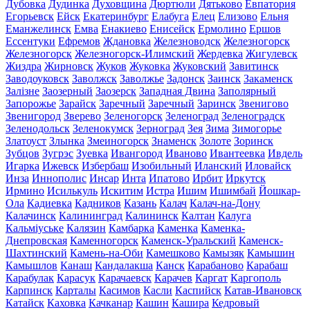
Дубовка
Дудинка
Духовщина
Дюртюли
Дятьково
Евпатория
Егорьевск
Ейск
Екатеринбург
Елабуга
Елец
Елизово
Ельня
Еманжелинск
Емва
Енакиево
Енисейск
Ермолино
Ершов
Ессентуки
Ефремов
Ждановка
Железноводск
Железногорск
Железногорск
Железногорск-Илимский
Жердевка
Жигулевск
Жиздра
Жирновск
Жуков
Жуковка
Жуковский
Завитинск
Заводоуковск
Заволжск
Заволжье
Задонск
Заинск
Закаменск
Залізне
Заозерный
Заозерск
Западная Двина
Заполярный
Запорожье
Зарайск
Заречный
Заречный
Заринск
Звенигово
Звенигород
Зверево
Зеленогорск
Зеленоград
Зеленоградск
Зеленодольск
Зеленокумск
Зерноград
Зея
Зима
Зимогорье
Златоуст
Злынка
Змеиногорск
Знаменск
Золоте
Зоринск
Зубцов
Зугрэс
Зуевка
Ивангород
Иваново
Ивантеевка
Ивдель
Игарка
Ижевск
Избербаш
Изобильный
Иланский
Иловайск
Инза
Иннополис
Инсар
Инта
Ипатово
Ирбит
Иркутск
Ирмино
Исилькуль
Искитим
Истра
Ишим
Ишимбай
Йошкар-
Ола
Кадиевка
Кадников
Казань
Калач
Калач-на-Дону
Калачинск
Калининград
Калининск
Калтан
Калуга
Кальміуське
Калязин
Камбарка
Каменка
Каменка-
Днепровская
Каменногорск
Каменск-Уральский
Каменск-
Шахтинский
Камень-на-Оби
Камешково
Камызяк
Камышин
Камышлов
Канаш
Кандалакша
Канск
Карабаново
Карабаш
Карабулак
Карасук
Карачаевск
Карачев
Каргат
Каргополь
Карпинск
Карталы
Касимов
Касли
Каспийск
Катав-Ивановск
Катайск
Каховка
Качканар
Кашин
Кашира
Кедровый