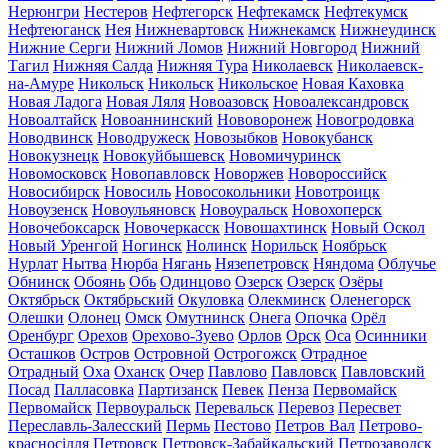
Нерюнгри
Нестеров
Нефтегорск
Нефтекамск
Нефтекумск
Нефтеюганск
Нея
Нижневартовск
Нижнекамск
Нижнеудинск
Нижние Серги
Нижний Ломов
Нижний Новгород
Нижний
Тагил
Нижняя Салда
Нижняя Тура
Николаевск
Николаевск-
на-Амуре
Никольск
Никольск
Никольское
Новая Каховка
Новая Ладога
Новая Ляля
Новоазовск
Новоалександровск
Новоалтайск
Новоаннинский
Нововоронеж
Новогродовка
Новодвинск
Новодружеск
Новозыбков
Новокубанск
Новокузнецк
Новокуйбышевск
Новомичуринск
Новомосковск
Новопавловск
Новоржев
Новороссийск
Новосибирск
Новосиль
Новосокольники
Новотроицк
Новоузенск
Новоульяновск
Новоуральск
Новохоперск
Новочебоксарск
Новочеркасск
Новошахтинск
Новый Оскол
Новый Уренгой
Ногинск
Нолинск
Норильск
Ноябрьск
Нурлат
Нытва
Нюрба
Нягань
Нязепетровск
Няндома
Облучье
Обнинск
Обоянь
Обь
Одинцово
Озерск
Озерск
Озёры
Октябрьск
Октябрьский
Окуловка
Олекминск
Оленегорск
Олешки
Олонец
Омск
Омутнинск
Онега
Опочка
Орёл
Оренбург
Орехов
Орехово-Зуево
Орлов
Орск
Оса
Осинники
Осташков
Остров
Островной
Острогожск
Отрадное
Отрадный
Оха
Оханск
Очер
Павлово
Павловск
Павловский
Посад
Палласовка
Партизанск
Певек
Пенза
Первомайск
Первомайск
Первоуральск
Перевальск
Перевоз
Пересвет
Переславль-Залесский
Пермь
Пестово
Петров Вал
Петрово-
красносілля
Петровск
Петровск-Забайкальский
Петрозаводск