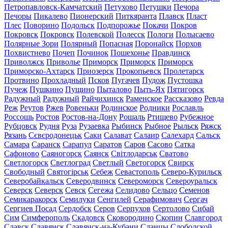
Петропавловск-Камчатский
Петухово
Петушки
Печора
Печоры
Пикалево
Пионерский
Питкяранта
Плавск
Пласт
Плес
Поворино
Подольск
Подпорожье
Покачи
Покров
Покровск
Покровск
Полевской
Полесск
Пологи
Полысаево
Полярные Зори
Полярный
Попасная
Поронайск
Порхов
Похвистнево
Почеп
Починок
Пошехонье
Правдинск
Приволжск
Приволье
Приморск
Приморск
Приморск
Приморско-Ахтарск
Приозерск
Прокопьевск
Пролетарск
Протвино
Прохладный
Псков
Пугачев
Пудож
Пустошка
Пучеж
Пушкино
Пущино
Пыталово
Пыть-Ях
Пятигорск
Радужный
Радужный
Райчихинск
Раменское
Рассказово
Ревда
Реж
Реутов
Ржев
Ровеньки
Родинское
Родники
Рославль
Россошь
Ростов
Ростов-на-Дону
Рошаль
Ртищево
Рубежное
Рубцовск
Рудня
Руза
Рузаевка
Рыбинск
Рыбное
Рыльск
Ряжск
Рязань
Сєвєродонецьк
Саки
Салават
Салаир
Салехард
Сальск
Самара
Саранск
Сарапул
Саратов
Саров
Сасово
Сатка
Сафоново
Саяногорск
Саянск
Світлодарськ
Сватово
Светлогорск
Светлоград
Светлый
Светогорск
Свирск
Свободный
Святогірськ
Себеж
Севастополь
Северо-Курильск
Северобайкальск
Северодвинск
Североморск
Североуральск
Северск
Северск
Севск
Сегежа
Селидово
Сельцо
Семенов
Семикаракорск
Семилуки
Сенгилей
Серафимович
Сергач
Сергиев Посад
Сердобск
Серов
Серпухов
Сертолово
Сибай
Сим
Симферополь
Скадовск
Сковородино
Скопин
Славгород
Славск
Славянск
Славянск-на-Кубани
Сланцы
Слободской