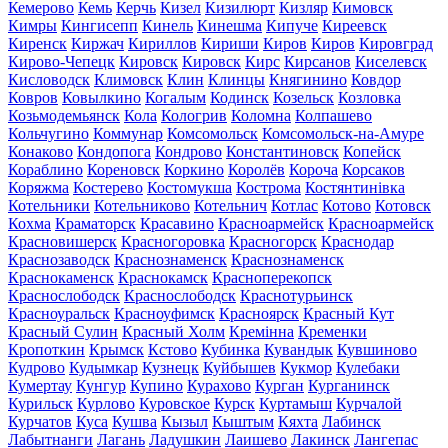
Кемерово
Кемь
Керчь
Кизел
Кизилюрт
Кизляр
Кимовск
Кимры
Кингисепп
Кинель
Кинешма
Кипуче
Киреевск
Киренск
Киржач
Кириллов
Кириши
Киров
Киров
Кировград
Кирово-Чепецк
Кировск
Кировск
Кирс
Кирсанов
Киселевск
Кисловодск
Климовск
Клин
Клинцы
Княгинино
Ковдор
Ковров
Ковылкино
Когалым
Кодинск
Козельск
Козловка
Козьмодемьянск
Кола
Кологрив
Коломна
Колпашево
Кольчугино
Коммунар
Комсомольск
Комсомольск-на-Амуре
Конаково
Кондопога
Кондрово
Константиновск
Копейск
Кораблино
Кореновск
Коркино
Королёв
Короча
Корсаков
Коряжма
Костерево
Костомукша
Кострома
Костянтинівка
Котельники
Котельниково
Котельнич
Котлас
Котово
Котовск
Кохма
Краматорск
Красавино
Красноармейск
Красноармейск
Красновишерск
Красногоровка
Красногорск
Краснодар
Краснозаводск
Краснознаменск
Краснознаменск
Краснокаменск
Краснокамск
Красноперекопск
Краснослободск
Краснослободск
Краснотурьинск
Красноуральск
Красноуфимск
Красноярск
Красный Кут
Красный Сулин
Красный Холм
Кремінна
Кременки
Кропоткин
Крымск
Кстово
Кубинка
Кувандык
Кувшиново
Кудрово
Кудымкар
Кузнецк
Куйбышев
Кукмор
Кулебаки
Кумертау
Кунгур
Купино
Курахово
Курган
Курганинск
Курильск
Курлово
Куровское
Курск
Куртамыш
Курчалой
Курчатов
Куса
Кушва
Кызыл
Кыштым
Кяхта
Лабинск
Лабытнанги
Лагань
Ладушкин
Лаишево
Лакинск
Лангепас