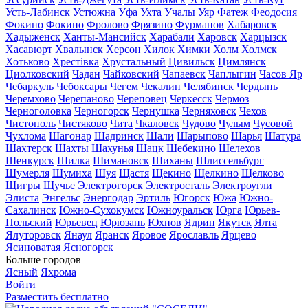
Усть-Лабинск
Устюжна
Уфа
Ухта
Учалы
Уяр
Фатеж
Феодосия
Фокино
Фокино
Фролово
Фрязино
Фурманов
Хабаровск
Хадыженск
Ханты-Мансийск
Харабали
Харовск
Харцызск
Хасавюрт
Хвалынск
Херсон
Хилок
Химки
Холм
Холмск
Хотьково
Хрестівка
Хрустальный
Цивильск
Цимлянск
Циолковский
Чадан
Чайковский
Чапаевск
Чаплыгин
Часов Яр
Чебаркуль
Чебоксары
Чегем
Чекалин
Челябинск
Чердынь
Черемхово
Черепаново
Череповец
Черкесск
Чермоз
Черноголовка
Черногорск
Чернушка
Черняховск
Чехов
Чистополь
Чистяково
Чита
Чкаловск
Чудово
Чулым
Чусовой
Чухлома
Шагонар
Шадринск
Шали
Шарыпово
Шарья
Шатура
Шахтерск
Шахты
Шахунья
Шацк
Шебекино
Шелехов
Шенкурск
Шилка
Шимановск
Шиханы
Шлиссельбург
Шумерля
Шумиха
Шуя
Щастя
Щекино
Щелкино
Щелково
Щигры
Щучье
Электрогорск
Электросталь
Электроугли
Элиста
Энгельс
Энергодар
Эртиль
Югорск
Южа
Южно-
Сахалинск
Южно-Сухокумск
Южноуральск
Юрга
Юрьев-
Польский
Юрьевец
Юрюзань
Юхнов
Ядрин
Якутск
Ялта
Ялуторовск
Янаул
Яранск
Яровое
Ярославль
Ярцево
Ясиноватая
Ясногорск
Больше городов
Ясный
Яхрома
Войти
Разместить бесплатно