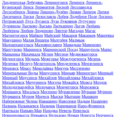
Лахденпохья
Лебедянь
Лениногорск
Ленинск
Ленинск-
Кузнецкий
Ленск
Лермонтов
Лесной
Лесозаводск
Лесосибирск
Ливны
Ликино-Дулёво
Лиман
Липецк
Липки
Лисичанск
Лиски
Лихославль
Лобня
Лодейное Поле
Лосино-
Петровский
Луга
Луганск
Луза
Лукоянов
Лутугино
Луховицы
Лысково
Лысьва
Лыткарино
Льгов
Любань
Люберцы
Любим
Людиново
Лянтор
Магадан
Магас
Магнитогорск
Майкоп
Майский
Макаров
Макарьев
Макеевка
Макушино
Малая Вишера
Малгобек
Малмыж
Малоархангельск
Малоярославец
Мамадыш
Мамоново
Мантурово
Мариинск
Мариинский Посад
Мариуполь
Маркс
Марьинка
Махачкала
Мглин
Мегион
Медвежьегорск
Медногорск
Медынь
Межгорье
Междуреченск
Мезень
Меленки
Мелеуз
Мелитополь
Менделеевск
Мензелинск
Мещовск
Миасс
Миколаївка
Микунь
Миллерово
Минеральные Воды
Минусинск
Миньяр
Мирноград
Мирный
Мирный
Миусинск
Михайлов
Михайловка
Михайловск
Михайловск
Мичуринск
Могоча
Можайск
Можга
Моздок
Молодогвардейск
Молочанск
Мончегорск
Морозовск
Моршанск
Мосальск
Моспино
Муравленко
Мураши
Мурино
Мурманск
Муром
Мценск
Мыски
Мытищи
Мышкин
Набережные Челны
Навашино
Наволоки
Надым
Назарово
Назрань
Называевск
Нальчик
Нариманов
Наро-Фоминск
Нарткала
Нарьян-Мар
Находка
Невель
Невельск
Невинномысск
Невьянск
Нелидово
Неман
Нерехта
Нерчинск