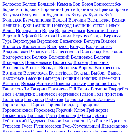
Болохово
Болхов
Большой Камень
Бор
Борзя
Борисоглебск
Боровичи
Боровск
Бородино
Братск
Бронницы
Брянка
Брянск
Бугульма
Бугуруслан
Буденновск
Бузулук
Буинск
Буй
Буйнакск
Бутурлиновка
Валдай
Валуйки
Васильевка
Велиж
Великие Луки
Великий Новгород
Великий Устюг
Вельск
Венев
Верещагино
Верея
Верхнеуральск
Верхний Тагил
Верхний Уфалей
Верхняя Пышма
Верхняя Салда
Верхняя
Тура
Верхотурье
Верхоянск
Весьегонск
Ветлуга
Видное
Вилюйск
Вилючинск
Вихоревка
Вичуга
Владивосток
Владикавказ
Владимир
Вознесеновка
Волгоград
Волгодонск
Волгореченск
Волжск
Волжский
Волноваха
Вологда
Володарск
Волоколамск
Волосово
Волхов
Волчанск
Вольнянск
Вольск
Воркута
Воронеж
Ворсма
Воскресенск
Воткинск
Всеволожск
Вуглегірськ
Вуктыл
Выборг
Выкса
Высоковск
Высоцк
Вытегра
Вышний Волочек
Вяземский
Вязники
Вязьма
Вятские Поляны
Гірське
Гаврилов Посад
Гаврилов-Ям
Гагарин
Гаджиево
Гай
Галич
Гатчина
Гвардейск
Гдов
Геленджик
Геническ
Георгиевск
Глазов
Гола пристань
Голицыно
Голубівка
Горбатов
Горловка
Горно-Алтайск
Горнозаводск
Горняк
Горняк
Городец
Городище
Городовиковск
Гороховец
Горячий Ключ
Грайворон
Гремячинск
Грозный
Грязи
Грязовец
Губаха
Губкин
Губкинский
Гудермес
Гуково
Гулькевичи
Гуляйполе
Гурьевск
Гурьевск
Гусев
Гусиноозерск
Гусь-Хрустальный
Давлеканово
Дагестанские Огни
Далматово
Дальнегорск
Дальнереченск