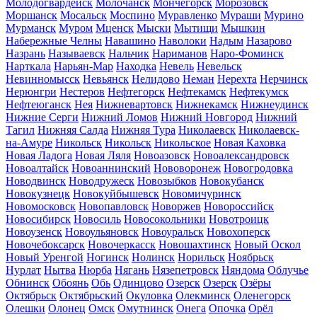
Молодогвардейск
Молочанск
Мончегорск
Морозовск
Моршанск
Мосальск
Моспино
Муравленко
Мураши
Мурино
Мурманск
Муром
Мценск
Мыски
Мытищи
Мышкин
Набережные Челны
Навашино
Наволоки
Надым
Назарово
Назрань
Называевск
Нальчик
Нариманов
Наро-Фоминск
Нарткала
Нарьян-Мар
Находка
Невель
Невельск
Невинномысск
Невьянск
Нелидово
Неман
Нерехта
Нерчинск
Нерюнгри
Нестеров
Нефтегорск
Нефтекамск
Нефтекумск
Нефтеюганск
Нея
Нижневартовск
Нижнекамск
Нижнеудинск
Нижние Серги
Нижний Ломов
Нижний Новгород
Нижний
Тагил
Нижняя Салда
Нижняя Тура
Николаевск
Николаевск-
на-Амуре
Никольск
Никольск
Никольское
Новая Каховка
Новая Ладога
Новая Ляля
Новоазовск
Новоалександровск
Новоалтайск
Новоаннинский
Нововоронеж
Новогродовка
Новодвинск
Новодружеск
Новозыбков
Новокубанск
Новокузнецк
Новокуйбышевск
Новомичуринск
Новомосковск
Новопавловск
Новоржев
Новороссийск
Новосибирск
Новосиль
Новосокольники
Новотроицк
Новоузенск
Новоульяновск
Новоуральск
Новохоперск
Новочебоксарск
Новочеркасск
Новошахтинск
Новый Оскол
Новый Уренгой
Ногинск
Нолинск
Норильск
Ноябрьск
Нурлат
Нытва
Нюрба
Нягань
Нязепетровск
Няндома
Облучье
Обнинск
Обоянь
Обь
Одинцово
Озерск
Озерск
Озёры
Октябрьск
Октябрьский
Окуловка
Олекминск
Оленегорск
Олешки
Олонец
Омск
Омутнинск
Онега
Опочка
Орёл