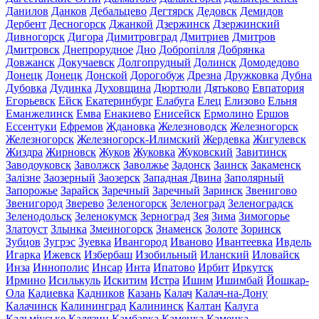
Данилов
Данков
Дебальцево
Дегтярск
Дедовск
Демидов
Дербент
Десногорск
Джанкой
Дзержинск
Дзержинский
Дивногорск
Дигора
Димитровград
Дмитриев
Дмитров
Дмитровск
Днепрорудное
Дно
Добропілля
Добрянка
Довжанск
Докучаевск
Долгопрудный
Долинск
Домодедово
Донецк
Донецк
Донской
Дорогобуж
Дрезна
Дружковка
Дубна
Дубовка
Дудинка
Духовщина
Дюртюли
Дятьково
Евпатория
Егорьевск
Ейск
Екатеринбург
Елабуга
Елец
Елизово
Ельня
Еманжелинск
Емва
Енакиево
Енисейск
Ермолино
Ершов
Ессентуки
Ефремов
Ждановка
Железноводск
Железногорск
Железногорск
Железногорск-Илимский
Жердевка
Жигулевск
Жиздра
Жирновск
Жуков
Жуковка
Жуковский
Завитинск
Заводоуковск
Заволжск
Заволжье
Задонск
Заинск
Закаменск
Залізне
Заозерный
Заозерск
Западная Двина
Заполярный
Запорожье
Зарайск
Заречный
Заречный
Заринск
Звенигово
Звенигород
Зверево
Зеленогорск
Зеленоград
Зеленоградск
Зеленодольск
Зеленокумск
Зерноград
Зея
Зима
Зимогорье
Златоуст
Злынка
Змеиногорск
Знаменск
Золоте
Зоринск
Зубцов
Зугрэс
Зуевка
Ивангород
Иваново
Ивантеевка
Ивдель
Игарка
Ижевск
Избербаш
Изобильный
Иланский
Иловайск
Инза
Иннополис
Инсар
Инта
Ипатово
Ирбит
Иркутск
Ирмино
Исилькуль
Искитим
Истра
Ишим
Ишимбай
Йошкар-
Ола
Кадиевка
Кадников
Казань
Калач
Калач-на-Дону
Калачинск
Калининград
Калининск
Калтан
Калуга
Кальміуське
Калязин
Камбарка
Каменка
Каменка-