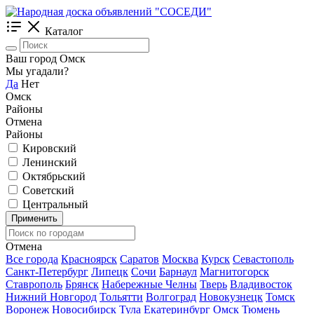
Каталог
Ваш город Омск
Мы угадали?
Да
Нет
Омск
Районы
Отмена
Районы
Кировский
Ленинский
Октябрьский
Советский
Центральный
Применить
Отмена
Все города
Красноярск
Саратов
Москва
Курск
Севастополь
Санкт-Петербург
Липецк
Сочи
Барнаул
Магнитогорск
Ставрополь
Брянск
Набережные Челны
Тверь
Владивосток
Нижний Новгород
Тольятти
Волгоград
Новокузнецк
Томск
Воронеж
Новосибирск
Тула
Екатеринбург
Омск
Тюмень