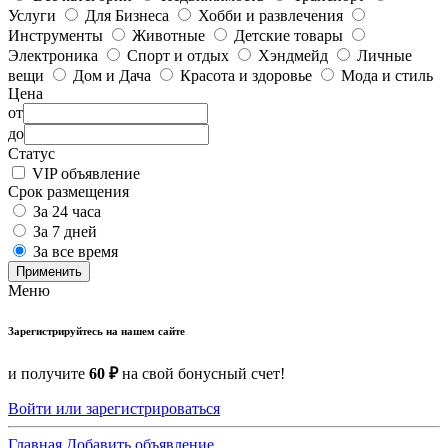
Услуги
Для Бизнеса
Хобби и развлечения
Инструменты
Животные
Детские товары
Электроника
Спорт и отдых
Хэндмейд
Личные
вещи
Дом и Дача
Красота и здоровье
Мода и стиль
Цена
от
до
Статус
VIP объявление
Срок размещения
За 24 часа
За 7 дней
За все время
Применить
Меню
Зарегистрируйтесь на нашем сайте
и получите
60 ₽
на свой бонусный счет!
Войти или зарегистрироваться
Главная
Добавить объявление