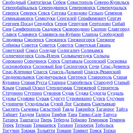
Свободный
Святогірськ
Себеж
Севастополь
Северо-Курильск
Северобайкальск
Северодвинск
Североморск
Североуральск
Северск
Северск
Севск
Сегежа
Селидово
Сельцо
Семенов
Семикаракорск
Семилуки
Сенгилей
Серафимович
Сергач
Сергиев Посад
Сердобск
Серов
Серпухов
Сертолово
Сибай
Сим
Симферополь
Скадовск
Сковородино
Скопин
Славгород
Славск
Славянск
Славянск-на-Кубани
Сланцы
Слободской
Слюдянка
Смоленск
Снежинск
Снежногорск
Снежное
Собинка
Советск
Советск
Советск
Советская Гавань
Советский
Сокол
Соледар
Солигалич
Соликамск
Солнечногорск
Соль-Илецк
Сольвычегодск
Сольцы
Сорокино
Сорочинск
Сорск
Сортавала
Сосенский
Сосновка
Сосновоборск
Сосновый Бор
Сосногорск
Сочи
Спас-Деменск
Спас-Клепики
Спасск
Спасск-Дальний
Спасск-Рязанский
Среднеколымск
Среднеуральск
Сретенск
Ставрополь
Старая
Купавна
Старая Русса
Старица
Старобельск
Стародуб
Старый
Крым
Старый Оскол
Стерлитамак
Стрежевой
Строитель
Струнино
Ступино
Суворов
Судак
Суджа
Судогда
Суздаль
Сунжа
Суоярви
Сураж
Сургут
Суровикино
Сурск
Сусуман
Сухиничи
Суходільськ
Сухой Лог
Сызрань
Сыктывкар
Сысерть
Сычевка
Сясьстрой
Тавда
Таврийск
Таганрог
Тайга
Тайшет
Талдом
Талица
Тамбов
Тара
Тарко-Сале
Таруса
Татарск
Таштагол
Тверь
Теберда
Тейково
Темников
Темрюк
Терек
Тетюши
Тимашевск
Тихвин
Тихорецк
Тобольск
Тогучин
Токмак
Тольятти
Томари
Томмот
Томск
Топки