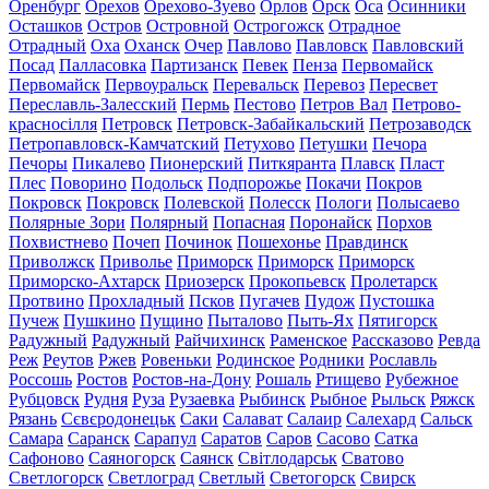
Оренбург
Орехов
Орехово-Зуево
Орлов
Орск
Оса
Осинники
Осташков
Остров
Островной
Острогожск
Отрадное
Отрадный
Оха
Оханск
Очер
Павлово
Павловск
Павловский
Посад
Палласовка
Партизанск
Певек
Пенза
Первомайск
Первомайск
Первоуральск
Перевальск
Перевоз
Пересвет
Переславль-Залесский
Пермь
Пестово
Петров Вал
Петрово-
красносілля
Петровск
Петровск-Забайкальский
Петрозаводск
Петропавловск-Камчатский
Петухово
Петушки
Печора
Печоры
Пикалево
Пионерский
Питкяранта
Плавск
Пласт
Плес
Поворино
Подольск
Подпорожье
Покачи
Покров
Покровск
Покровск
Полевской
Полесск
Пологи
Полысаево
Полярные Зори
Полярный
Попасная
Поронайск
Порхов
Похвистнево
Почеп
Починок
Пошехонье
Правдинск
Приволжск
Приволье
Приморск
Приморск
Приморск
Приморско-Ахтарск
Приозерск
Прокопьевск
Пролетарск
Протвино
Прохладный
Псков
Пугачев
Пудож
Пустошка
Пучеж
Пушкино
Пущино
Пыталово
Пыть-Ях
Пятигорск
Радужный
Радужный
Райчихинск
Раменское
Рассказово
Ревда
Реж
Реутов
Ржев
Ровеньки
Родинское
Родники
Рославль
Россошь
Ростов
Ростов-на-Дону
Рошаль
Ртищево
Рубежное
Рубцовск
Рудня
Руза
Рузаевка
Рыбинск
Рыбное
Рыльск
Ряжск
Рязань
Сєвєродонецьк
Саки
Салават
Салаир
Салехард
Сальск
Самара
Саранск
Сарапул
Саратов
Саров
Сасово
Сатка
Сафоново
Саяногорск
Саянск
Світлодарськ
Сватово
Светлогорск
Светлоград
Светлый
Светогорск
Свирск