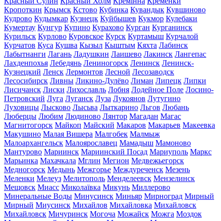
Красный Сулин
Красный Холм
Кремінна
Кременки
Кропоткин
Крымск
Кстово
Кубинка
Кувандык
Кувшиново
Кудрово
Кудымкар
Кузнецк
Куйбышев
Кукмор
Кулебаки
Кумертау
Кунгур
Купино
Курахово
Курган
Курганинск
Курильск
Курлово
Куровское
Курск
Куртамыш
Курчалой
Курчатов
Куса
Кушва
Кызыл
Кыштым
Кяхта
Лабинск
Лабытнанги
Лагань
Ладушкин
Лаишево
Лакинск
Лангепас
Лахденпохья
Лебедянь
Лениногорск
Ленинск
Ленинск-
Кузнецкий
Ленск
Лермонтов
Лесной
Лесозаводск
Лесосибирск
Ливны
Ликино-Дулёво
Лиман
Липецк
Липки
Лисичанск
Лиски
Лихославль
Лобня
Лодейное Поле
Лосино-
Петровский
Луга
Луганск
Луза
Лукоянов
Лутугино
Луховицы
Лысково
Лысьва
Лыткарино
Льгов
Любань
Люберцы
Любим
Людиново
Лянтор
Магадан
Магас
Магнитогорск
Майкоп
Майский
Макаров
Макарьев
Макеевка
Макушино
Малая Вишера
Малгобек
Малмыж
Малоархангельск
Малоярославец
Мамадыш
Мамоново
Мантурово
Мариинск
Мариинский Посад
Мариуполь
Маркс
Марьинка
Махачкала
Мглин
Мегион
Медвежьегорск
Медногорск
Медынь
Межгорье
Междуреченск
Мезень
Меленки
Мелеуз
Мелитополь
Менделеевск
Мензелинск
Мещовск
Миасс
Миколаївка
Микунь
Миллерово
Минеральные Воды
Минусинск
Миньяр
Мирноград
Мирный
Мирный
Миусинск
Михайлов
Михайловка
Михайловск
Михайловск
Мичуринск
Могоча
Можайск
Можга
Моздок