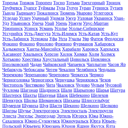
Торецьк
Торжок
Торопец
Тосно
Тотьма
Трехгорный
Троицк
Трубчевск
Туапсе
Туймазы
Тула
Тулун
Туран
Туринск
Тутаев
Тында
Тырныауз
Тюкалинск
Тюмень
Уварово
Углегорск
Угледар
Углич
Удачный
Удомля
Ужур
Узловая
Украинск
Улан-
Удэ
Ульяновск
Унеча
Урай
Урень
Уржум
Урус-Мартан
Урюпинск
Усинск
Усмань
Усолье
Усолье-Сибирское
Уссурийск
Усть-Джегута
Усть-Илимск
Усть-Катав
Усть-Кут
Усть-Лабинск
Устюжна
Уфа
Ухта
Учалы
Уяр
Фатеж
Феодосия
Фокино
Фокино
Фролово
Фрязино
Фурманов
Хабаровск
Хадыженск
Ханты-Мансийск
Харабали
Харовск
Харцызск
Хасавюрт
Хвалынск
Херсон
Хилок
Химки
Холм
Холмск
Хотьково
Хрестівка
Хрустальный
Цивильск
Цимлянск
Циолковский
Чадан
Чайковский
Чапаевск
Чаплыгин
Часов Яр
Чебаркуль
Чебоксары
Чегем
Чекалин
Челябинск
Чердынь
Черемхово
Черепаново
Череповец
Черкесск
Чермоз
Черноголовка
Черногорск
Чернушка
Черняховск
Чехов
Чистополь
Чистяково
Чита
Чкаловск
Чудово
Чулым
Чусовой
Чухлома
Шагонар
Шадринск
Шали
Шарыпово
Шарья
Шатура
Шахтерск
Шахты
Шахунья
Шацк
Шебекино
Шелехов
Шенкурск
Шилка
Шимановск
Шиханы
Шлиссельбург
Шумерля
Шумиха
Шуя
Щастя
Щекино
Щелкино
Щелково
Щигры
Щучье
Электрогорск
Электросталь
Электроугли
Элиста
Энгельс
Энергодар
Эртиль
Югорск
Южа
Южно-
Сахалинск
Южно-Сухокумск
Южноуральск
Юрга
Юрьев-
Польский
Юрьевец
Юрюзань
Юхнов
Ядрин
Якутск
Ялта