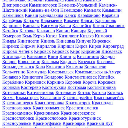
Днепровская
Каменногорск
Каменск-Уральский
Каменск-
Шахтинский
Камень-на-Оби
Камешково
Камызяк
Камышин
Камышлов
Канаш
Кандалакша
Канск
Карабаново
Карабаш
Карабулак
Карасук
Карачаевск
Карачев
Каргат
Каргополь
Карпинск
Карталы
Касимов
Касли
Каспийск
Катав-Ивановск
Катайск
Каховка
Качканар
Кашин
Кашира
Кедровый
Кемерово
Кемь
Керчь
Кизел
Кизилюрт
Кизляр
Кимовск
Кимры
Кингисепп
Кинель
Кинешма
Кипуче
Киреевск
Киренск
Киржач
Кириллов
Кириши
Киров
Киров
Кировград
Кирово-Чепецк
Кировск
Кировск
Кирс
Кирсанов
Киселевск
Кисловодск
Климовск
Клин
Клинцы
Княгинино
Ковдор
Ковров
Ковылкино
Когалым
Кодинск
Козельск
Козловка
Козьмодемьянск
Кола
Кологрив
Коломна
Колпашево
Кольчугино
Коммунар
Комсомольск
Комсомольск-на-Амуре
Конаково
Кондопога
Кондрово
Константиновск
Копейск
Кораблино
Кореновск
Коркино
Королёв
Короча
Корсаков
Коряжма
Костерево
Костомукша
Кострома
Костянтинівка
Котельники
Котельниково
Котельнич
Котлас
Котово
Котовск
Кохма
Краматорск
Красавино
Красноармейск
Красноармейск
Красновишерск
Красногоровка
Красногорск
Краснодар
Краснозаводск
Краснознаменск
Краснознаменск
Краснокаменск
Краснокамск
Красноперекопск
Краснослободск
Краснослободск
Краснотурьинск
Красноуральск
Красноуфимск
Красноярск
Красный Кут