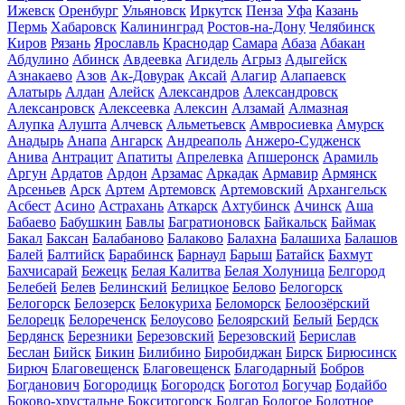
Ижевск
Оренбург
Ульяновск
Иркутск
Пенза
Уфа
Казань
Пермь
Хабаровск
Калининград
Ростов-на-Дону
Челябинск
Киров
Рязань
Ярославль
Краснодар
Самара
Абаза
Абакан
Абдулино
Абинск
Авдеевка
Агидель
Агрыз
Адыгейск
Азнакаево
Азов
Ак-Довурак
Аксай
Алагир
Алапаевск
Алатырь
Алдан
Алейск
Александров
Александровск
Алексанровск
Алексеевка
Алексин
Алзамай
Алмазная
Алупка
Алушта
Алчевск
Альметьевск
Амвросиевка
Амурск
Анадырь
Анапа
Ангарск
Андреаполь
Анжеро-Судженск
Анива
Антрацит
Апатиты
Апрелевка
Апшеронск
Арамиль
Аргун
Ардатов
Ардон
Арзамас
Аркадак
Армавир
Армянск
Арсеньев
Арск
Артем
Артемовск
Артемовский
Архангельск
Асбест
Асино
Астрахань
Аткарск
Ахтубинск
Ачинск
Аша
Бабаево
Бабушкин
Бавлы
Багратионовск
Байкальск
Баймак
Бакал
Баксан
Балабаново
Балаково
Балахна
Балашиха
Балашов
Балей
Балтийск
Барабинск
Барнаул
Барыш
Батайск
Бахмут
Бахчисарай
Бежецк
Белая Калитва
Белая Холуница
Белгород
Белебей
Белев
Белинский
Белицкое
Белово
Белогорск
Белогорск
Белозерск
Белокуриха
Беломорск
Белоозёрский
Белорецк
Белореченск
Белоусово
Белоярский
Белый
Бердск
Бердянск
Березники
Березовский
Березовский
Берислав
Беслан
Бийск
Бикин
Билибино
Биробиджан
Бирск
Бирюсинск
Бирюч
Благовещенск
Благовещенск
Благодарный
Бобров
Богданович
Богородицк
Богородск
Боготол
Богучар
Бодайбо
Боково-хрустальне
Бокситогорск
Болгар
Бологое
Болотное