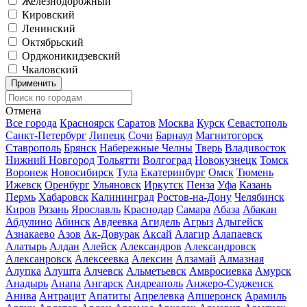
Железнодорожный
Кировский
Ленинский
Октябрьский
Орджоникидзевский
Чкаловский
Применить
Отмена
Все города
Красноярск
Саратов
Москва
Курск
Севастополь
Санкт-Петербург
Липецк
Сочи
Барнаул
Магнитогорск
Ставрополь
Брянск
Набережные Челны
Тверь
Владивосток
Нижний Новгород
Тольятти
Волгоград
Новокузнецк
Томск
Воронеж
Новосибирск
Тула
Екатеринбург
Омск
Тюмень
Ижевск
Оренбург
Ульяновск
Иркутск
Пенза
Уфа
Казань
Пермь
Хабаровск
Калининград
Ростов-на-Дону
Челябинск
Киров
Рязань
Ярославль
Краснодар
Самара
Абаза
Абакан
Абдулино
Абинск
Авдеевка
Агидель
Агрыз
Адыгейск
Азнакаево
Азов
Ак-Довурак
Аксай
Алагир
Алапаевск
Алатырь
Алдан
Алейск
Александров
Александровск
Алексанровск
Алексеевка
Алексин
Алзамай
Алмазная
Алупка
Алушта
Алчевск
Альметьевск
Амвросиевка
Амурск
Анадырь
Анапа
Ангарск
Андреаполь
Анжеро-Судженск
Анива
Антрацит
Апатиты
Апрелевка
Апшеронск
Арамиль