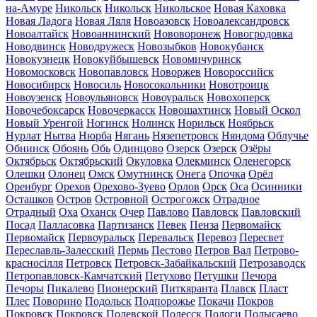
на-Амуре
Никольск
Никольск
Никольское
Новая Каховка
Новая Ладога
Новая Ляля
Новоазовск
Новоалександровск
Новоалтайск
Новоаннинский
Нововоронеж
Новогродовка
Новодвинск
Новодружеск
Новозыбков
Новокубанск
Новокузнецк
Новокуйбышевск
Новомичуринск
Новомосковск
Новопавловск
Новоржев
Новороссийск
Новосибирск
Новосиль
Новосокольники
Новотроицк
Новоузенск
Новоульяновск
Новоуральск
Новохоперск
Новочебоксарск
Новочеркасск
Новошахтинск
Новый Оскол
Новый Уренгой
Ногинск
Нолинск
Норильск
Ноябрьск
Нурлат
Нытва
Нюрба
Нягань
Нязепетровск
Няндома
Облучье
Обнинск
Обоянь
Обь
Одинцово
Озерск
Озерск
Озёры
Октябрьск
Октябрьский
Окуловка
Олекминск
Оленегорск
Олешки
Олонец
Омск
Омутнинск
Онега
Опочка
Орёл
Оренбург
Орехов
Орехово-Зуево
Орлов
Орск
Оса
Осинники
Осташков
Остров
Островной
Острогожск
Отрадное
Отрадный
Оха
Оханск
Очер
Павлово
Павловск
Павловский
Посад
Палласовка
Партизанск
Певек
Пенза
Первомайск
Первомайск
Первоуральск
Перевальск
Перевоз
Пересвет
Переславль-Залесский
Пермь
Пестово
Петров Вал
Петрово-
красносілля
Петровск
Петровск-Забайкальский
Петрозаводск
Петропавловск-Камчатский
Петухово
Петушки
Печора
Печоры
Пикалево
Пионерский
Питкяранта
Плавск
Пласт
Плес
Поворино
Подольск
Подпорожье
Покачи
Покров
Покровск
Покровск
Полевской
Полесск
Пологи
Полысаево