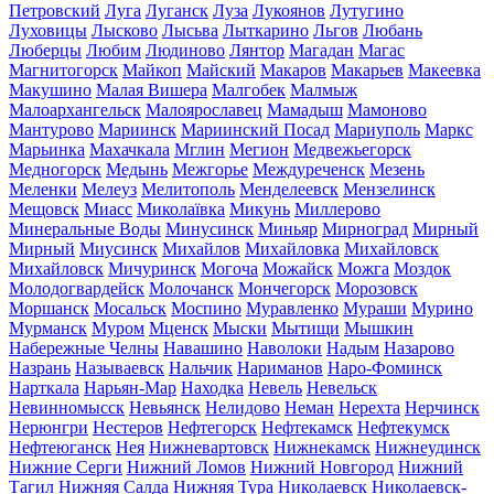
Петровский
Луга
Луганск
Луза
Лукоянов
Лутугино
Луховицы
Лысково
Лысьва
Лыткарино
Льгов
Любань
Люберцы
Любим
Людиново
Лянтор
Магадан
Магас
Магнитогорск
Майкоп
Майский
Макаров
Макарьев
Макеевка
Макушино
Малая Вишера
Малгобек
Малмыж
Малоархангельск
Малоярославец
Мамадыш
Мамоново
Мантурово
Мариинск
Мариинский Посад
Мариуполь
Маркс
Марьинка
Махачкала
Мглин
Мегион
Медвежьегорск
Медногорск
Медынь
Межгорье
Междуреченск
Мезень
Меленки
Мелеуз
Мелитополь
Менделеевск
Мензелинск
Мещовск
Миасс
Миколаївка
Микунь
Миллерово
Минеральные Воды
Минусинск
Миньяр
Мирноград
Мирный
Мирный
Миусинск
Михайлов
Михайловка
Михайловск
Михайловск
Мичуринск
Могоча
Можайск
Можга
Моздок
Молодогвардейск
Молочанск
Мончегорск
Морозовск
Моршанск
Мосальск
Моспино
Муравленко
Мураши
Мурино
Мурманск
Муром
Мценск
Мыски
Мытищи
Мышкин
Набережные Челны
Навашино
Наволоки
Надым
Назарово
Назрань
Называевск
Нальчик
Нариманов
Наро-Фоминск
Нарткала
Нарьян-Мар
Находка
Невель
Невельск
Невинномысск
Невьянск
Нелидово
Неман
Нерехта
Нерчинск
Нерюнгри
Нестеров
Нефтегорск
Нефтекамск
Нефтекумск
Нефтеюганск
Нея
Нижневартовск
Нижнекамск
Нижнеудинск
Нижние Серги
Нижний Ломов
Нижний Новгород
Нижний
Тагил
Нижняя Салда
Нижняя Тура
Николаевск
Николаевск-