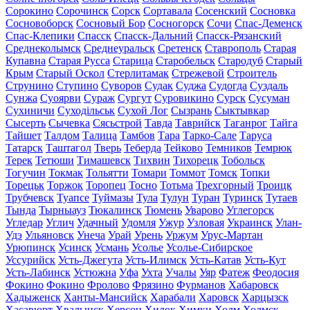
Сорокино
Сорочинск
Сорск
Сортавала
Сосенский
Сосновка
Сосновоборск
Сосновый Бор
Сосногорск
Сочи
Спас-Деменск
Спас-Клепики
Спасск
Спасск-Дальний
Спасск-Рязанский
Среднеколымск
Среднеуральск
Сретенск
Ставрополь
Старая
Купавна
Старая Русса
Старица
Старобельск
Стародуб
Старый
Крым
Старый Оскол
Стерлитамак
Стрежевой
Строитель
Струнино
Ступино
Суворов
Судак
Суджа
Судогда
Суздаль
Сунжа
Суоярви
Сураж
Сургут
Суровикино
Сурск
Сусуман
Сухиничи
Суходільськ
Сухой Лог
Сызрань
Сыктывкар
Сысерть
Сычевка
Сясьстрой
Тавда
Таврийск
Таганрог
Тайга
Тайшет
Талдом
Талица
Тамбов
Тара
Тарко-Сале
Таруса
Татарск
Таштагол
Тверь
Теберда
Тейково
Темников
Темрюк
Терек
Тетюши
Тимашевск
Тихвин
Тихорецк
Тобольск
Тогучин
Токмак
Тольятти
Томари
Томмот
Томск
Топки
Торецьк
Торжок
Торопец
Тосно
Тотьма
Трехгорный
Троицк
Трубчевск
Туапсе
Туймазы
Тула
Тулун
Туран
Туринск
Тутаев
Тында
Тырныауз
Тюкалинск
Тюмень
Уварово
Углегорск
Угледар
Углич
Удачный
Удомля
Ужур
Узловая
Украинск
Улан-
Удэ
Ульяновск
Унеча
Урай
Урень
Уржум
Урус-Мартан
Урюпинск
Усинск
Усмань
Усолье
Усолье-Сибирское
Уссурийск
Усть-Джегута
Усть-Илимск
Усть-Катав
Усть-Кут
Усть-Лабинск
Устюжна
Уфа
Ухта
Учалы
Уяр
Фатеж
Феодосия
Фокино
Фокино
Фролово
Фрязино
Фурманов
Хабаровск
Хадыженск
Ханты-Мансийск
Харабали
Харовск
Харцызск
Хасавюрт
Хвалынск
Херсон
Хилок
Химки
Холм
Холмск