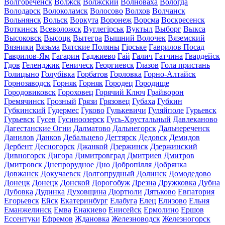
Волгореченск
Волжск
Волжский
Волноваха
Вологда
Володарск
Волоколамск
Волосово
Волхов
Волчанск
Вольнянск
Вольск
Воркута
Воронеж
Ворсма
Воскресенск
Воткинск
Всеволожск
Вуглегірськ
Вуктыл
Выборг
Выкса
Высоковск
Высоцк
Вытегра
Вышний Волочек
Вяземский
Вязники
Вязьма
Вятские Поляны
Гірське
Гаврилов Посад
Гаврилов-Ям
Гагарин
Гаджиево
Гай
Галич
Гатчина
Гвардейск
Гдов
Геленджик
Геническ
Георгиевск
Глазов
Гола пристань
Голицыно
Голубівка
Горбатов
Горловка
Горно-Алтайск
Горнозаводск
Горняк
Горняк
Городец
Городище
Городовиковск
Гороховец
Горячий Ключ
Грайворон
Гремячинск
Грозный
Грязи
Грязовец
Губаха
Губкин
Губкинский
Гудермес
Гуково
Гулькевичи
Гуляйполе
Гурьевск
Гурьевск
Гусев
Гусиноозерск
Гусь-Хрустальный
Давлеканово
Дагестанские Огни
Далматово
Дальнегорск
Дальнереченск
Данилов
Данков
Дебальцево
Дегтярск
Дедовск
Демидов
Дербент
Десногорск
Джанкой
Дзержинск
Дзержинский
Дивногорск
Дигора
Димитровград
Дмитриев
Дмитров
Дмитровск
Днепрорудное
Дно
Добропілля
Добрянка
Довжанск
Докучаевск
Долгопрудный
Долинск
Домодедово
Донецк
Донецк
Донской
Дорогобуж
Дрезна
Дружковка
Дубна
Дубовка
Дудинка
Духовщина
Дюртюли
Дятьково
Евпатория
Егорьевск
Ейск
Екатеринбург
Елабуга
Елец
Елизово
Ельня
Еманжелинск
Емва
Енакиево
Енисейск
Ермолино
Ершов
Ессентуки
Ефремов
Ждановка
Железноводск
Железногорск