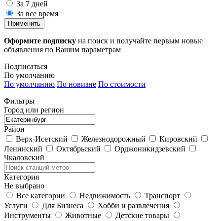
За 7 дней
За все время
Применить
Оформите подписку
на поиск и получайте первым новые
объявления по Вашим параметрам
Подписаться
По умолчанию
По умолчанию
По новизне
По стоимости
Фильтры
Город или регион
Район
Верх-Исетский
Железнодорожный
Кировский
Ленинский
Октябрьский
Орджоникидзевский
Чкаловский
Категория
Не выбрано
Все категории
Недвижимость
Транспорт
Услуги
Для Бизнеса
Хобби и развлечения
Инструменты
Животные
Детские товары