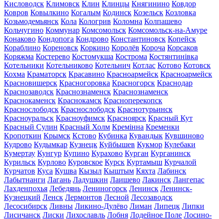
Кисловодск
Климовск
Клин
Клинцы
Княгинино
Ковдор
Ковров
Ковылкино
Когалым
Кодинск
Козельск
Козловка
Козьмодемьянск
Кола
Кологрив
Коломна
Колпашево
Кольчугино
Коммунар
Комсомольск
Комсомольск-на-Амуре
Конаково
Кондопога
Кондрово
Константиновск
Копейск
Кораблино
Кореновск
Коркино
Королёв
Короча
Корсаков
Коряжма
Костерево
Костомукша
Кострома
Костянтинівка
Котельники
Котельниково
Котельнич
Котлас
Котово
Котовск
Кохма
Краматорск
Красавино
Красноармейск
Красноармейск
Красновишерск
Красногоровка
Красногорск
Краснодар
Краснозаводск
Краснознаменск
Краснознаменск
Краснокаменск
Краснокамск
Красноперекопск
Краснослободск
Краснослободск
Краснотурьинск
Красноуральск
Красноуфимск
Красноярск
Красный Кут
Красный Сулин
Красный Холм
Кремінна
Кременки
Кропоткин
Крымск
Кстово
Кубинка
Кувандык
Кувшиново
Кудрово
Кудымкар
Кузнецк
Куйбышев
Кукмор
Кулебаки
Кумертау
Кунгур
Купино
Курахово
Курган
Курганинск
Курильск
Курлово
Куровское
Курск
Куртамыш
Курчалой
Курчатов
Куса
Кушва
Кызыл
Кыштым
Кяхта
Лабинск
Лабытнанги
Лагань
Ладушкин
Лаишево
Лакинск
Лангепас
Лахденпохья
Лебедянь
Лениногорск
Ленинск
Ленинск-
Кузнецкий
Ленск
Лермонтов
Лесной
Лесозаводск
Лесосибирск
Ливны
Ликино-Дулёво
Лиман
Липецк
Липки
Лисичанск
Лиски
Лихославль
Лобня
Лодейное Поле
Лосино-