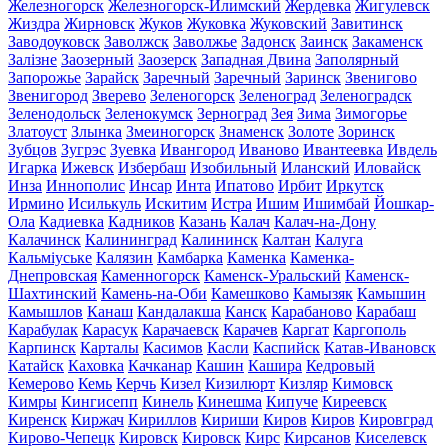
Железногорск
Железногорск-Илимский
Жердевка
Жигулевск
Жиздра
Жирновск
Жуков
Жуковка
Жуковский
Завитинск
Заводоуковск
Заволжск
Заволжье
Задонск
Заинск
Закаменск
Залізне
Заозерный
Заозерск
Западная Двина
Заполярный
Запорожье
Зарайск
Заречный
Заречный
Заринск
Звенигово
Звенигород
Зверево
Зеленогорск
Зеленоград
Зеленоградск
Зеленодольск
Зеленокумск
Зерноград
Зея
Зима
Зимогорье
Златоуст
Злынка
Змеиногорск
Знаменск
Золоте
Зоринск
Зубцов
Зугрэс
Зуевка
Ивангород
Иваново
Ивантеевка
Ивдель
Игарка
Ижевск
Избербаш
Изобильный
Иланский
Иловайск
Инза
Иннополис
Инсар
Инта
Ипатово
Ирбит
Иркутск
Ирмино
Исилькуль
Искитим
Истра
Ишим
Ишимбай
Йошкар-
Ола
Кадиевка
Кадников
Казань
Калач
Калач-на-Дону
Калачинск
Калининград
Калининск
Калтан
Калуга
Кальміуське
Калязин
Камбарка
Каменка
Каменка-
Днепровская
Каменногорск
Каменск-Уральский
Каменск-
Шахтинский
Камень-на-Оби
Камешково
Камызяк
Камышин
Камышлов
Канаш
Кандалакша
Канск
Карабаново
Карабаш
Карабулак
Карасук
Карачаевск
Карачев
Каргат
Каргополь
Карпинск
Карталы
Касимов
Касли
Каспийск
Катав-Ивановск
Катайск
Каховка
Качканар
Кашин
Кашира
Кедровый
Кемерово
Кемь
Керчь
Кизел
Кизилюрт
Кизляр
Кимовск
Кимры
Кингисепп
Кинель
Кинешма
Кипуче
Киреевск
Киренск
Киржач
Кириллов
Кириши
Киров
Киров
Кировград
Кирово-Чепецк
Кировск
Кировск
Кирс
Кирсанов
Киселевск