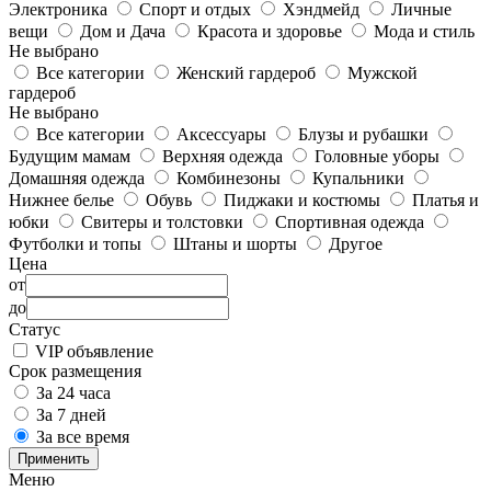
Электроника
Спорт и отдых
Хэндмейд
Личные
вещи
Дом и Дача
Красота и здоровье
Мода и стиль
Не выбрано
Все категории
Женский гардероб
Мужской
гардероб
Не выбрано
Все категории
Аксессуары
Блузы и рубашки
Будущим мамам
Верхняя одежда
Головные уборы
Домашняя одежда
Комбинезоны
Купальники
Нижнее белье
Обувь
Пиджаки и костюмы
Платья и
юбки
Свитеры и толстовки
Спортивная одежда
Футболки и топы
Штаны и шорты
Другое
Цена
от
до
Статус
VIP объявление
Срок размещения
За 24 часа
За 7 дней
За все время
Применить
Меню