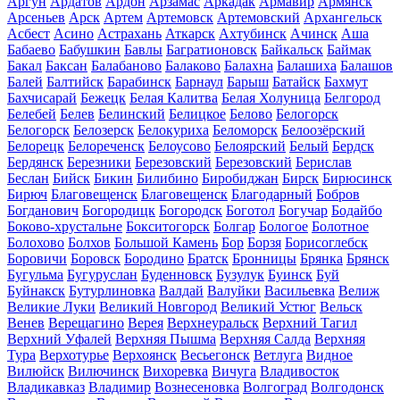
Аргун
Ардатов
Ардон
Арзамас
Аркадак
Армавир
Армянск
Арсеньев
Арск
Артем
Артемовск
Артемовский
Архангельск
Асбест
Асино
Астрахань
Аткарск
Ахтубинск
Ачинск
Аша
Бабаево
Бабушкин
Бавлы
Багратионовск
Байкальск
Баймак
Бакал
Баксан
Балабаново
Балаково
Балахна
Балашиха
Балашов
Балей
Балтийск
Барабинск
Барнаул
Барыш
Батайск
Бахмут
Бахчисарай
Бежецк
Белая Калитва
Белая Холуница
Белгород
Белебей
Белев
Белинский
Белицкое
Белово
Белогорск
Белогорск
Белозерск
Белокуриха
Беломорск
Белоозёрский
Белорецк
Белореченск
Белоусово
Белоярский
Белый
Бердск
Бердянск
Березники
Березовский
Березовский
Берислав
Беслан
Бийск
Бикин
Билибино
Биробиджан
Бирск
Бирюсинск
Бирюч
Благовещенск
Благовещенск
Благодарный
Бобров
Богданович
Богородицк
Богородск
Боготол
Богучар
Бодайбо
Боково-хрустальне
Бокситогорск
Болгар
Бологое
Болотное
Болохово
Болхов
Большой Камень
Бор
Борзя
Борисоглебск
Боровичи
Боровск
Бородино
Братск
Бронницы
Брянка
Брянск
Бугульма
Бугуруслан
Буденновск
Бузулук
Буинск
Буй
Буйнакск
Бутурлиновка
Валдай
Валуйки
Васильевка
Велиж
Великие Луки
Великий Новгород
Великий Устюг
Вельск
Венев
Верещагино
Верея
Верхнеуральск
Верхний Тагил
Верхний Уфалей
Верхняя Пышма
Верхняя Салда
Верхняя
Тура
Верхотурье
Верхоянск
Весьегонск
Ветлуга
Видное
Вилюйск
Вилючинск
Вихоревка
Вичуга
Владивосток
Владикавказ
Владимир
Вознесеновка
Волгоград
Волгодонск