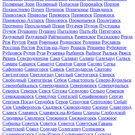
Полярные Зори
Полярный
Попасная
Поронайск
Порхов
Похвистнево
Почеп
Починок
Пошехонье
Правдинск
Приволжск
Приволье
Приморск
Приморск
Приморск
Приморско-Ахтарск
Приозерск
Прокопьевск
Пролетарск
Протвино
Прохладный
Псков
Пугачев
Пудож
Пустошка
Пучеж
Пушкино
Пущино
Пыталово
Пыть-Ях
Пятигорск
Радужный
Радужный
Райчихинск
Раменское
Рассказово
Ревда
Реж
Реутов
Ржев
Ровеньки
Родинское
Родники
Рославль
Россошь
Ростов
Ростов-на-Дону
Рошаль
Ртищево
Рубежное
Рубцовск
Рудня
Руза
Рузаевка
Рыбинск
Рыбное
Рыльск
Ряжск
Рязань
Сєвєродонецьк
Саки
Салават
Салаир
Салехард
Сальск
Самара
Саранск
Сарапул
Саратов
Саров
Сасово
Сатка
Сафоново
Саяногорск
Саянск
Світлодарськ
Сватово
Светлогорск
Светлоград
Светлый
Светогорск
Свирск
Свободный
Святогірськ
Себеж
Севастополь
Северо-Курильск
Северобайкальск
Северодвинск
Североморск
Североуральск
Северск
Северск
Севск
Сегежа
Селидово
Сельцо
Семенов
Семикаракорск
Семилуки
Сенгилей
Серафимович
Сергач
Сергиев Посад
Сердобск
Серов
Серпухов
Сертолово
Сибай
Сим
Симферополь
Скадовск
Сковородино
Скопин
Славгород
Славск
Славянск
Славянск-на-Кубани
Сланцы
Слободской
Слюдянка
Смоленск
Снежинск
Снежногорск
Снежное
Собинка
Советск
Советск
Советск
Советская Гавань
Советский
Сокол
Соледар
Солигалич
Соликамск
Солнечногорск
Соль-Илецк
Сольвычегодск
Сольцы