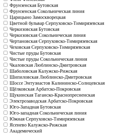
Фрунзенская
Бутовская
Фрунзенская
Сокольническая линия
Царицыно
Замоскворецкая
Цветной бульвар
Серпуховско-Тимирязевская
Черкизовская
Бутовская
Черкизовская
Сокольническая линия
Чертановская
Серпуховско-Тимирязевская
Чеховская
Серпуховско-Тимирязевская
Чистые пруды
Бутовская
Чистые пруды
Сокольническая линия
Чкаловская
Люблинско-Дмитровская
Шаболовская
Калужско-Рижская
Шипиловская
Люблинско-Дмитровская
Шоссе Энтузиастов
Калининско-Солнцевская
Щёлковская
Арбатско-Покровская
Щукинская
Таганско-Краснопресненская
Электрозаводская
Арбатско-Покровская
Юго-Западная
Бутовская
Юго-западная
Сокольническая линия
Южная
Серпуховско-Тимирязевская
Ясенево
Калужско-Рижская
Академический