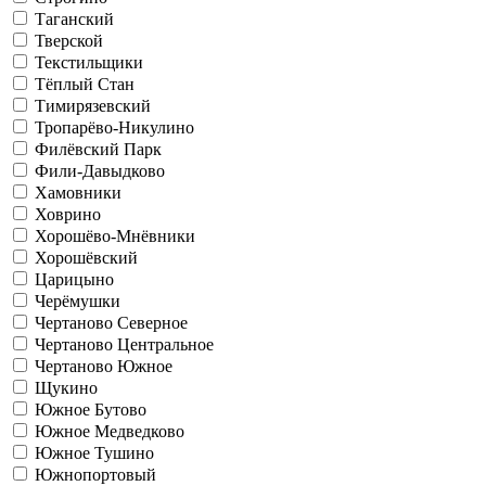
Таганский
Тверской
Текстильщики
Тёплый Стан
Тимирязевский
Тропарёво-Никулино
Филёвский Парк
Фили-Давыдково
Хамовники
Ховрино
Хорошёво-Мнёвники
Хорошёвский
Царицыно
Черёмушки
Чертаново Северное
Чертаново Центральное
Чертаново Южное
Щукино
Южное Бутово
Южное Медведково
Южное Тушино
Южнопортовый