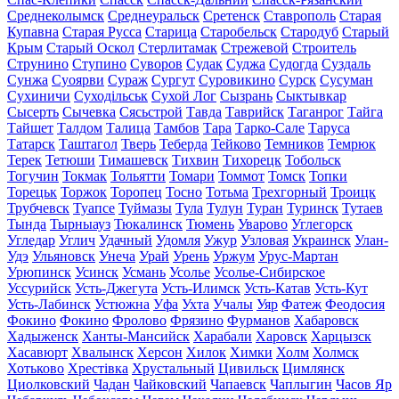
Среднеколымск
Среднеуральск
Сретенск
Ставрополь
Старая
Купавна
Старая Русса
Старица
Старобельск
Стародуб
Старый
Крым
Старый Оскол
Стерлитамак
Стрежевой
Строитель
Струнино
Ступино
Суворов
Судак
Суджа
Судогда
Суздаль
Сунжа
Суоярви
Сураж
Сургут
Суровикино
Сурск
Сусуман
Сухиничи
Суходільськ
Сухой Лог
Сызрань
Сыктывкар
Сысерть
Сычевка
Сясьстрой
Тавда
Таврийск
Таганрог
Тайга
Тайшет
Талдом
Талица
Тамбов
Тара
Тарко-Сале
Таруса
Татарск
Таштагол
Тверь
Теберда
Тейково
Темников
Темрюк
Терек
Тетюши
Тимашевск
Тихвин
Тихорецк
Тобольск
Тогучин
Токмак
Тольятти
Томари
Томмот
Томск
Топки
Торецьк
Торжок
Торопец
Тосно
Тотьма
Трехгорный
Троицк
Трубчевск
Туапсе
Туймазы
Тула
Тулун
Туран
Туринск
Тутаев
Тында
Тырныауз
Тюкалинск
Тюмень
Уварово
Углегорск
Угледар
Углич
Удачный
Удомля
Ужур
Узловая
Украинск
Улан-
Удэ
Ульяновск
Унеча
Урай
Урень
Уржум
Урус-Мартан
Урюпинск
Усинск
Усмань
Усолье
Усолье-Сибирское
Уссурийск
Усть-Джегута
Усть-Илимск
Усть-Катав
Усть-Кут
Усть-Лабинск
Устюжна
Уфа
Ухта
Учалы
Уяр
Фатеж
Феодосия
Фокино
Фокино
Фролово
Фрязино
Фурманов
Хабаровск
Хадыженск
Ханты-Мансийск
Харабали
Харовск
Харцызск
Хасавюрт
Хвалынск
Херсон
Хилок
Химки
Холм
Холмск
Хотьково
Хрестівка
Хрустальный
Цивильск
Цимлянск
Циолковский
Чадан
Чайковский
Чапаевск
Чаплыгин
Часов Яр