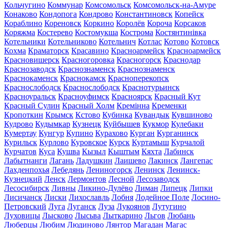
Кольчугино
Коммунар
Комсомольск
Комсомольск-на-Амуре
Конаково
Кондопога
Кондрово
Константиновск
Копейск
Кораблино
Кореновск
Коркино
Королёв
Короча
Корсаков
Коряжма
Костерево
Костомукша
Кострома
Костянтинівка
Котельники
Котельниково
Котельнич
Котлас
Котово
Котовск
Кохма
Краматорск
Красавино
Красноармейск
Красноармейск
Красновишерск
Красногоровка
Красногорск
Краснодар
Краснозаводск
Краснознаменск
Краснознаменск
Краснокаменск
Краснокамск
Красноперекопск
Краснослободск
Краснослободск
Краснотурьинск
Красноуральск
Красноуфимск
Красноярск
Красный Кут
Красный Сулин
Красный Холм
Кремінна
Кременки
Кропоткин
Крымск
Кстово
Кубинка
Кувандык
Кувшиново
Кудрово
Кудымкар
Кузнецк
Куйбышев
Кукмор
Кулебаки
Кумертау
Кунгур
Купино
Курахово
Курган
Курганинск
Курильск
Курлово
Куровское
Курск
Куртамыш
Курчалой
Курчатов
Куса
Кушва
Кызыл
Кыштым
Кяхта
Лабинск
Лабытнанги
Лагань
Ладушкин
Лаишево
Лакинск
Лангепас
Лахденпохья
Лебедянь
Лениногорск
Ленинск
Ленинск-
Кузнецкий
Ленск
Лермонтов
Лесной
Лесозаводск
Лесосибирск
Ливны
Ликино-Дулёво
Лиман
Липецк
Липки
Лисичанск
Лиски
Лихославль
Лобня
Лодейное Поле
Лосино-
Петровский
Луга
Луганск
Луза
Лукоянов
Лутугино
Луховицы
Лысково
Лысьва
Лыткарино
Льгов
Любань
Люберцы
Любим
Людиново
Лянтор
Магадан
Магас