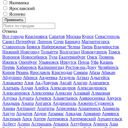
Якиманка
Ярославский
Ясенево
Применить
Отмена
Все города
Красноярск
Саратов
Москва
Курск
Севастополь
Санкт-Петербург
Липецк
Сочи
Барнаул
Магнитогорск
Ставрополь
Брянск
Набережные Челны
Тверь
Владивосток
Нижний Новгород
Тольятти
Волгоград
Новокузнецк
Томск
Воронеж
Новосибирск
Тула
Екатеринбург
Омск
Тюмень
Ижевск
Оренбург
Ульяновск
Иркутск
Пенза
Уфа
Казань
Пермь
Хабаровск
Калининград
Ростов-на-Дону
Челябинск
Киров
Рязань
Ярославль
Краснодар
Самара
Абаза
Абакан
Абдулино
Абинск
Авдеевка
Агидель
Агрыз
Адыгейск
Азнакаево
Азов
Ак-Довурак
Аксай
Алагир
Алапаевск
Алатырь
Алдан
Алейск
Александров
Александровск
Алексанровск
Алексеевка
Алексин
Алзамай
Алмазная
Алупка
Алушта
Алчевск
Альметьевск
Амвросиевка
Амурск
Анадырь
Анапа
Ангарск
Андреаполь
Анжеро-Судженск
Анива
Антрацит
Апатиты
Апрелевка
Апшеронск
Арамиль
Аргун
Ардатов
Ардон
Арзамас
Аркадак
Армавир
Армянск
Арсеньев
Арск
Артем
Артемовск
Артемовский
Архангельск
Асбест
Асино
Астрахань
Аткарск
Ахтубинск
Ачинск
Аша