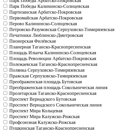
Парк Победы
Арбатско-Покровская
Парк Победы
Калининско-Солнцевская
Партизанская
Арбатско-Покровская
Первомайская
Арбатско-Покровская
Перово
Калининско-Солнцевская
Петровско-Разумовская
Серпуховско-Тимирязевская
Печатники
Люблинско-Дмитровская
Пионерская
Филёвская
Планерная
Таганско-Краснопресненская
Площадь Ильича
Калининско-Солнцевская
Площадь Революции
Арбатско-Покровская
Полежаевская
Таганско-Краснопресненская
Полянка
Серпуховско-Тимирязевская
Пражская
Серпуховско-Тимирязевская
Преображенская площадь
Бутовская
Преображенская площадь
Сокольническая линия
Пролетарская
Таганско-Краснопресненская
Проспект Вернадского
Бутовская
Проспект Вернадского
Сокольническая линия
Проспект Мира
Кольцевая
Проспект Мира
Калужско-Рижская
Профсоюзная
Калужско-Рижская
Пушкинская
Таганско-Краснопресненская