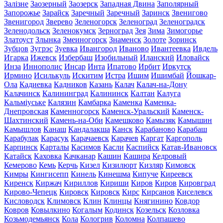
Залізне
Заозерный
Заозерск
Западная Двина
Заполярный
Запорожье
Зарайск
Заречный
Заречный
Заринск
Звенигово
Звенигород
Зверево
Зеленогорск
Зеленоград
Зеленоградск
Зеленодольск
Зеленокумск
Зерноград
Зея
Зима
Зимогорье
Златоуст
Злынка
Змеиногорск
Знаменск
Золоте
Зоринск
Зубцов
Зугрэс
Зуевка
Ивангород
Иваново
Ивантеевка
Ивдель
Игарка
Ижевск
Избербаш
Изобильный
Иланский
Иловайск
Инза
Иннополис
Инсар
Инта
Ипатово
Ирбит
Иркутск
Ирмино
Исилькуль
Искитим
Истра
Ишим
Ишимбай
Йошкар-
Ола
Кадиевка
Кадников
Казань
Калач
Калач-на-Дону
Калачинск
Калининград
Калининск
Калтан
Калуга
Кальміуське
Калязин
Камбарка
Каменка
Каменка-
Днепровская
Каменногорск
Каменск-Уральский
Каменск-
Шахтинский
Камень-на-Оби
Камешково
Камызяк
Камышин
Камышлов
Канаш
Кандалакша
Канск
Карабаново
Карабаш
Карабулак
Карасук
Карачаевск
Карачев
Каргат
Каргополь
Карпинск
Карталы
Касимов
Касли
Каспийск
Катав-Ивановск
Катайск
Каховка
Качканар
Кашин
Кашира
Кедровый
Кемерово
Кемь
Керчь
Кизел
Кизилюрт
Кизляр
Кимовск
Кимры
Кингисепп
Кинель
Кинешма
Кипуче
Киреевск
Киренск
Киржач
Кириллов
Кириши
Киров
Киров
Кировград
Кирово-Чепецк
Кировск
Кировск
Кирс
Кирсанов
Киселевск
Кисловодск
Климовск
Клин
Клинцы
Княгинино
Ковдор
Ковров
Ковылкино
Когалым
Кодинск
Козельск
Козловка
Козьмодемьянск
Кола
Кологрив
Коломна
Колпашево