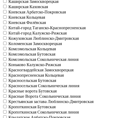
Каширская
Замоскворецкая
Каширская
Каховская
Киевская
Арбатско-Покровская
Киевская
Кольцевая
Киевская
Филёвская
Китай-город
Таганско-Краснопресненская
Китай-город
Калужско-Рижская
Кожуховская
Люблинско-Дмитровская
Коломенская
Замоскворецкая
Комсомольская
Кольцевая
Комсомольская
Бутовская
Комсомольская
Сокольническая линия
Коньково
Калужско-Рижская
Красногвардейская
Замоскворецкая
Краснопресненская
Кольцевая
Красносельская
Бутовская
Красносельская
Сокольническая линия
Красные ворота
Бутовская
Красные Ворота
Сокольническая линия
Крестьянская застава
Люблинско-Дмитровская
Кропоткинская
Бутовская
Кропоткинская
Сокольническая линия
Крылатское
Арбатско-Покровская