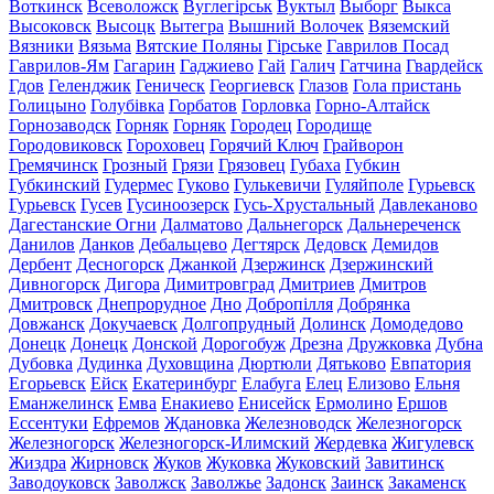
Воткинск
Всеволожск
Вуглегірськ
Вуктыл
Выборг
Выкса
Высоковск
Высоцк
Вытегра
Вышний Волочек
Вяземский
Вязники
Вязьма
Вятские Поляны
Гірське
Гаврилов Посад
Гаврилов-Ям
Гагарин
Гаджиево
Гай
Галич
Гатчина
Гвардейск
Гдов
Геленджик
Геническ
Георгиевск
Глазов
Гола пристань
Голицыно
Голубівка
Горбатов
Горловка
Горно-Алтайск
Горнозаводск
Горняк
Горняк
Городец
Городище
Городовиковск
Гороховец
Горячий Ключ
Грайворон
Гремячинск
Грозный
Грязи
Грязовец
Губаха
Губкин
Губкинский
Гудермес
Гуково
Гулькевичи
Гуляйполе
Гурьевск
Гурьевск
Гусев
Гусиноозерск
Гусь-Хрустальный
Давлеканово
Дагестанские Огни
Далматово
Дальнегорск
Дальнереченск
Данилов
Данков
Дебальцево
Дегтярск
Дедовск
Демидов
Дербент
Десногорск
Джанкой
Дзержинск
Дзержинский
Дивногорск
Дигора
Димитровград
Дмитриев
Дмитров
Дмитровск
Днепрорудное
Дно
Добропілля
Добрянка
Довжанск
Докучаевск
Долгопрудный
Долинск
Домодедово
Донецк
Донецк
Донской
Дорогобуж
Дрезна
Дружковка
Дубна
Дубовка
Дудинка
Духовщина
Дюртюли
Дятьково
Евпатория
Егорьевск
Ейск
Екатеринбург
Елабуга
Елец
Елизово
Ельня
Еманжелинск
Емва
Енакиево
Енисейск
Ермолино
Ершов
Ессентуки
Ефремов
Ждановка
Железноводск
Железногорск
Железногорск
Железногорск-Илимский
Жердевка
Жигулевск
Жиздра
Жирновск
Жуков
Жуковка
Жуковский
Завитинск
Заводоуковск
Заволжск
Заволжье
Задонск
Заинск
Закаменск