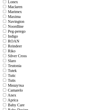
Lonex
Maclaren
Marimex
Maxima
Navington
Noordline
Peg-perego
Indigo
ROAN
Reindeer
Riko
Silver Cross
Slaro
Teutonia
Tutek
Tutic
Tutis
Мишутка
Camarelo
Anex
Aprica
Baby Care
Baby Design