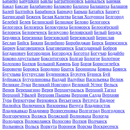
Бабаево
Бабушкин
Бавлы
Багратионовск
Байкальск
Баймак
Бакал
Баксан
Балабаново
Балаково
Балахна
Балашиха
Балашов
Балей
Балтийск
Барабинск
Барнаул
Барыш
Батайск
Бахмут
Бахчисарай
Бежецк
Белая Калитва
Белая Холуница
Белгород
Белебей
Белев
Белинский
Белицкое
Белово
Белогорск
Белогорск
Белозерск
Белокуриха
Беломорск
Белоозёрский
Белорецк
Белореченск
Белоусово
Белоярский
Белый
Бердск
Бердянск
Березники
Березовский
Березовский
Берислав
Беслан
Бийск
Бикин
Билибино
Биробиджан
Бирск
Бирюсинск
Бирюч
Благовещенск
Благовещенск
Благодарный
Бобров
Богданович
Богородицк
Богородск
Боготол
Богучар
Бодайбо
Боково-хрустальне
Бокситогорск
Болгар
Бологое
Болотное
Болохово
Болхов
Большой Камень
Бор
Борзя
Борисоглебск
Боровичи
Боровск
Бородино
Братск
Бронницы
Брянка
Брянск
Бугульма
Бугуруслан
Буденновск
Бузулук
Буинск
Буй
Буйнакск
Бутурлиновка
Валдай
Валуйки
Васильевка
Велиж
Великие Луки
Великий Новгород
Великий Устюг
Вельск
Венев
Верещагино
Верея
Верхнеуральск
Верхний Тагил
Верхний Уфалей
Верхняя Пышма
Верхняя Салда
Верхняя
Тура
Верхотурье
Верхоянск
Весьегонск
Ветлуга
Видное
Вилюйск
Вилючинск
Вихоревка
Вичуга
Владивосток
Владикавказ
Владимир
Вознесеновка
Волгоград
Волгодонск
Волгореченск
Волжск
Волжский
Волноваха
Вологда
Володарск
Волоколамск
Волосово
Волхов
Волчанск
Вольнянск
Вольск
Воркута
Воронеж
Ворсма
Воскресенск