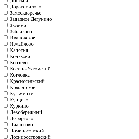
Донской
Дорогомилово
Замоскворечье
Западное Дегунино
Зюзино
Зябликово
Ивановское
Измайлово
Капотня
Коньково
Коптево
Косино-Ухтомский
Котловка
Красносельский
Крылатское
Кузьминки
Кунцево
Куркино
Левобережный
Лефортово
Лианозово
Ломоносовский
Лосиноостровский