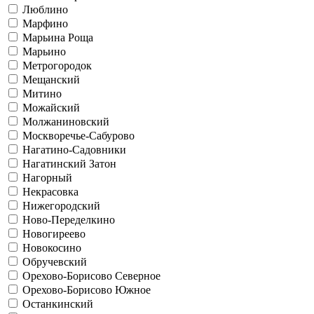
Люблино
Марфино
Марьина Роща
Марьино
Метрогородок
Мещанский
Митино
Можайский
Молжаниновский
Москворечье-Сабурово
Нагатино-Садовники
Нагатинский Затон
Нагорный
Некрасовка
Нижегородский
Ново-Переделкино
Новогиреево
Новокосино
Обручевский
Орехово-Борисово Северное
Орехово-Борисово Южное
Останкинский