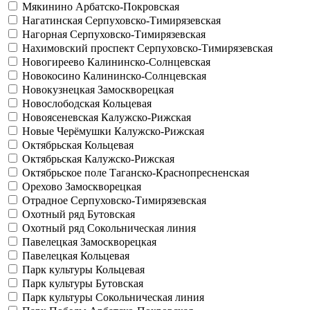
Мякинино
Арбатско-Покровская
Нагатинская
Серпуховско-Тимирязевская
Нагорная
Серпуховско-Тимирязевская
Нахимовский проспект
Серпуховско-Тимирязевская
Новогиреево
Калининско-Солнцевская
Новокосино
Калининско-Солнцевская
Новокузнецкая
Замоскворецкая
Новослободская
Кольцевая
Новоясеневская
Калужско-Рижская
Новые Черёмушки
Калужско-Рижская
Октябрьская
Кольцевая
Октябрьская
Калужско-Рижская
Октябрьское поле
Таганско-Краснопресненская
Орехово
Замоскворецкая
Отрадное
Серпуховско-Тимирязевская
Охотный ряд
Бутовская
Охотный ряд
Сокольническая линия
Павелецкая
Замоскворецкая
Павелецкая
Кольцевая
Парк культуры
Кольцевая
Парк культуры
Бутовская
Парк культуры
Сокольническая линия