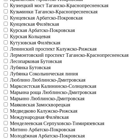
Кузнецкий мост
Таганско-Краснопресненская
Кузьминки
Таганско-Краснопресненская
Кунцевская
Арбатско-Покровская
Кунцевская
Филёвская
Курская
Арбатско-Покровская
Курская
Кольцевая
Кутузовская
Филёвская
Ленинский проспект
Калужско-Рижская
Лермонтовский проспект
Таганско-Краснопресненская
Лесопарковая
Бутовская
Лубянка
Бутовская
Лубянка
Сокольническая линия
Люблино
Люблинско-Дмитровская
Марксистская
Калининско-Солнцевская
Марьина роща
Люблинско-Дмитровская
Марьино
Люблинско-Дмитровская
Маяковская
Замоскворецкая
Медведково
Калужско-Рижская
Международная
Филёвская
Менделеевская
Серпуховско-Тимирязевская
Митино
Арбатско-Покровская
Молодёжная
Арбатско-Покровская