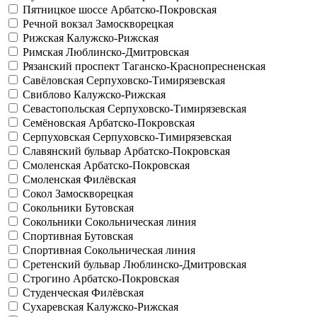
Пятницкое шоссе
Арбатско-Покровская
Речной вокзал
Замоскворецкая
Рижская
Калужско-Рижская
Римская
Люблинско-Дмитровская
Рязанский проспект
Таганско-Краснопресненская
Савёловская
Серпуховско-Тимирязевская
Свиблово
Калужско-Рижская
Севастопольская
Серпуховско-Тимирязевская
Семёновская
Арбатско-Покровская
Серпуховская
Серпуховско-Тимирязевская
Славянский бульвар
Арбатско-Покровская
Смоленская
Арбатско-Покровская
Смоленская
Филёвская
Сокол
Замоскворецкая
Сокольники
Бутовская
Сокольники
Сокольническая линия
Спортивная
Бутовская
Спортивная
Сокольническая линия
Сретенский бульвар
Люблинско-Дмитровская
Строгино
Арбатско-Покровская
Студенческая
Филёвская
Сухаревская
Калужско-Рижская