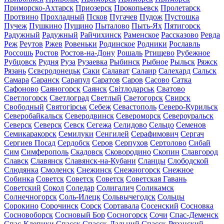
Приморско-Ахтарск
Приозерск
Прокопьевск
Пролетарск
Протвино
Прохладный
Псков
Пугачев
Пудож
Пустошка
Пучеж
Пушкино
Пущино
Пыталово
Пыть-Ях
Пятигорск
Радужный
Радужный
Райчихинск
Раменское
Рассказово
Ревда
Реж
Реутов
Ржев
Ровеньки
Родинское
Родники
Рославль
Россошь
Ростов
Ростов-на-Дону
Рошаль
Ртищево
Рубежное
Рубцовск
Рудня
Руза
Рузаевка
Рыбинск
Рыбное
Рыльск
Ряжск
Рязань
Сєвєродонецьк
Саки
Салават
Салаир
Салехард
Сальск
Самара
Саранск
Сарапул
Саратов
Саров
Сасово
Сатка
Сафоново
Саяногорск
Саянск
Світлодарськ
Сватово
Светлогорск
Светлоград
Светлый
Светогорск
Свирск
Свободный
Святогірськ
Себеж
Севастополь
Северо-Курильск
Северобайкальск
Северодвинск
Североморск
Североуральск
Северск
Северск
Севск
Сегежа
Селидово
Сельцо
Семенов
Семикаракорск
Семилуки
Сенгилей
Серафимович
Сергач
Сергиев Посад
Сердобск
Серов
Серпухов
Сертолово
Сибай
Сим
Симферополь
Скадовск
Сковородино
Скопин
Славгород
Славск
Славянск
Славянск-на-Кубани
Сланцы
Слободской
Слюдянка
Смоленск
Снежинск
Снежногорск
Снежное
Собинка
Советск
Советск
Советск
Советская Гавань
Советский
Сокол
Соледар
Солигалич
Соликамск
Солнечногорск
Соль-Илецк
Сольвычегодск
Сольцы
Сорокино
Сорочинск
Сорск
Сортавала
Сосенский
Сосновка
Сосновоборск
Сосновый Бор
Сосногорск
Сочи
Спас-Деменск
Спас-Клепики
Спасск
Спасск-Дальний
Спасск-Рязанский