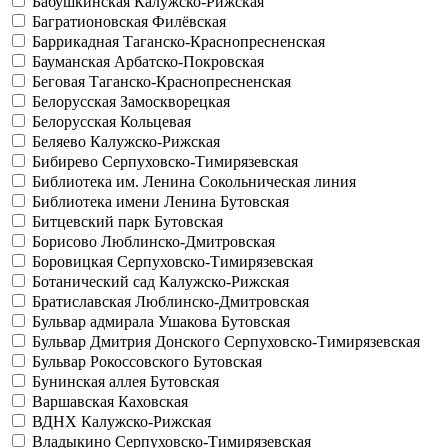
Бабушкинская
Калужско-Рижская
Багратионовская
Филёвская
Баррикадная
Таганско-Краснопресненская
Бауманская
Арбатско-Покровская
Беговая
Таганско-Краснопресненская
Белорусская
Замоскворецкая
Белорусская
Кольцевая
Беляево
Калужско-Рижская
Бибирево
Серпуховско-Тимирязевская
Библиотека им. Ленина
Сокольническая линия
Библиотека имени Ленина
Бутовская
Битцевский парк
Бутовская
Борисово
Люблинско-Дмитровская
Боровицкая
Серпуховско-Тимирязевская
Ботанический сад
Калужско-Рижская
Братиславская
Люблинско-Дмитровская
Бульвар адмирала Ушакова
Бутовская
Бульвар Дмитрия Донского
Серпуховско-Тимирязевская
Бульвар Рокоссовского
Бутовская
Бунинская аллея
Бутовская
Варшавская
Каховская
ВДНХ
Калужско-Рижская
Владыкино
Серпуховско-Тимирязевская