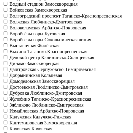
Водный стадион
Замоскворецкая
Войковская
Замоскворецкая
Волгоградский проспект
Таганско-Краснопресненская
Волжская
Люблинско-Дмитровская
Волоколамская
Арбатско-Покровская
Воробьёвы горы
Бутовская
Воробьевы горы
Сокольническая линия
Выставочная
Филёвская
Выхино
Таганско-Краснопресненская
Деловой центр
Калининско-Солнцевская
Динамо
Замоскворецкая
Дмитровская
Серпуховско-Тимирязевская
Добрынинская
Кольцевая
Домодедовская
Замоскворецкая
Достоевская
Люблинско-Дмитровская
Дубровка
Люблинско-Дмитровская
Жулебино
Таганско-Краснопресненская
Зябликово
Люблинско-Дмитровская
Измайловская
Арбатско-Покровская
Калужская
Калужско-Рижская
Кантемировская
Замоскворецкая
Каховская
Каховская