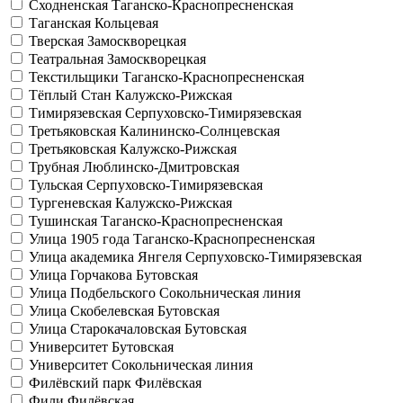
Сходненская
Таганско-Краснопресненская
Таганская
Кольцевая
Тверская
Замоскворецкая
Театральная
Замоскворецкая
Текстильщики
Таганско-Краснопресненская
Тёплый Стан
Калужско-Рижская
Тимирязевская
Серпуховско-Тимирязевская
Третьяковская
Калининско-Солнцевская
Третьяковская
Калужско-Рижская
Трубная
Люблинско-Дмитровская
Тульская
Серпуховско-Тимирязевская
Тургеневская
Калужско-Рижская
Тушинская
Таганско-Краснопресненская
Улица 1905 года
Таганско-Краснопресненская
Улица академика Янгеля
Серпуховско-Тимирязевская
Улица Горчакова
Бутовская
Улица Подбельского
Сокольническая линия
Улица Скобелевская
Бутовская
Улица Старокачаловская
Бутовская
Университет
Бутовская
Университет
Сокольническая линия
Филёвский парк
Филёвская
Фили
Филёвская