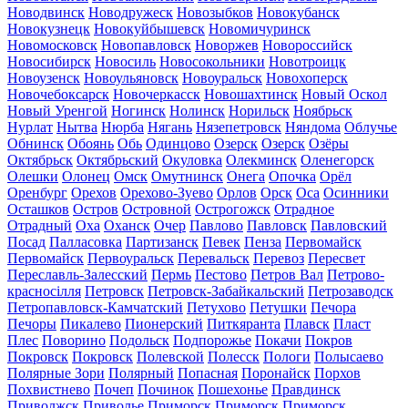
Новодвинск
Новодружеск
Новозыбков
Новокубанск
Новокузнецк
Новокуйбышевск
Новомичуринск
Новомосковск
Новопавловск
Новоржев
Новороссийск
Новосибирск
Новосиль
Новосокольники
Новотроицк
Новоузенск
Новоульяновск
Новоуральск
Новохоперск
Новочебоксарск
Новочеркасск
Новошахтинск
Новый Оскол
Новый Уренгой
Ногинск
Нолинск
Норильск
Ноябрьск
Нурлат
Нытва
Нюрба
Нягань
Нязепетровск
Няндома
Облучье
Обнинск
Обоянь
Обь
Одинцово
Озерск
Озерск
Озёры
Октябрьск
Октябрьский
Окуловка
Олекминск
Оленегорск
Олешки
Олонец
Омск
Омутнинск
Онега
Опочка
Орёл
Оренбург
Орехов
Орехово-Зуево
Орлов
Орск
Оса
Осинники
Осташков
Остров
Островной
Острогожск
Отрадное
Отрадный
Оха
Оханск
Очер
Павлово
Павловск
Павловский
Посад
Палласовка
Партизанск
Певек
Пенза
Первомайск
Первомайск
Первоуральск
Перевальск
Перевоз
Пересвет
Переславль-Залесский
Пермь
Пестово
Петров Вал
Петрово-
красносілля
Петровск
Петровск-Забайкальский
Петрозаводск
Петропавловск-Камчатский
Петухово
Петушки
Печора
Печоры
Пикалево
Пионерский
Питкяранта
Плавск
Пласт
Плес
Поворино
Подольск
Подпорожье
Покачи
Покров
Покровск
Покровск
Полевской
Полесск
Пологи
Полысаево
Полярные Зори
Полярный
Попасная
Поронайск
Порхов
Похвистнево
Почеп
Починок
Пошехонье
Правдинск
Приволжск
Приволье
Приморск
Приморск
Приморск