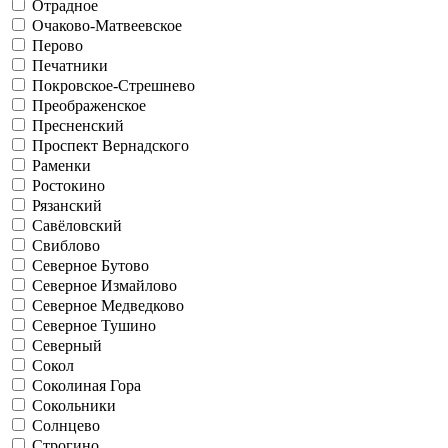
Отрадное
Очаково-Матвеевское
Перово
Печатники
Покровское-Стрешнево
Преображенское
Пресненский
Проспект Вернадского
Раменки
Ростокино
Рязанский
Савёловский
Свиблово
Северное Бутово
Северное Измайлово
Северное Медведково
Северное Тушино
Северный
Сокол
Соколиная Гора
Сокольники
Солнцево
Строгино