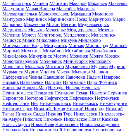
Магнитогорск
Майкоп
Майский
Макаров
Макарьев
Макеевка
Макушино
Малая Вишера
Малгобек
Малмыж
Малоархангельск
Малоярославец
Мамадыш
Мамоново
Мантурово
Мариинск
Мариинский Посад
Мариуполь
Маркс
Марьинка
Махачкала
Мглин
Мегион
Медвежьегорск
Медногорск
Медынь
Межгорье
Междуреченск
Мезень
Меленки
Мелеуз
Мелитополь
Менделеевск
Мензелинск
Мещовск
Миасс
Миколаївка
Микунь
Миллерово
Минеральные Воды
Минусинск
Миньяр
Мирноград
Мирный
Мирный
Миусинск
Михайлов
Михайловка
Михайловск
Михайловск
Мичуринск
Могоча
Можайск
Можга
Моздок
Молодогвардейск
Молочанск
Мончегорск
Морозовск
Моршанск
Мосальск
Моспино
Муравленко
Мураши
Мурино
Мурманск
Муром
Мценск
Мыски
Мытищи
Мышкин
Набережные Челны
Навашино
Наволоки
Надым
Назарово
Назрань
Называевск
Нальчик
Нариманов
Наро-Фоминск
Нарткала
Нарьян-Мар
Находка
Невель
Невельск
Невинномысск
Невьянск
Нелидово
Неман
Нерехта
Нерчинск
Нерюнгри
Нестеров
Нефтегорск
Нефтекамск
Нефтекумск
Нефтеюганск
Нея
Нижневартовск
Нижнекамск
Нижнеудинск
Нижние Серги
Нижний Ломов
Нижний Новгород
Нижний
Тагил
Нижняя Салда
Нижняя Тура
Николаевск
Николаевск-
на-Амуре
Никольск
Никольск
Никольское
Новая Каховка
Новая Ладога
Новая Ляля
Новоазовск
Новоалександровск
Новоалтайск
Новоаннинский
Нововоронеж
Новогродовка