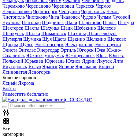
Чебаркуль
Чебоксары
Чегем
Чекалин
Челябинск
Чердынь
Черемхово
Черепаново
Череповец
Черкесск
Чермоз
Черноголовка
Черногорск
Чернушка
Черняховск
Чехов
Чистополь
Чистяково
Чита
Чкаловск
Чудово
Чулым
Чусовой
Чухлома
Шагонар
Шадринск
Шали
Шарыпово
Шарья
Шатура
Шахтерск
Шахты
Шахунья
Шацк
Шебекино
Шелехов
Шенкурск
Шилка
Шимановск
Шиханы
Шлиссельбург
Шумерля
Шумиха
Шуя
Щастя
Щекино
Щелкино
Щелково
Щигры
Щучье
Электрогорск
Электросталь
Электроугли
Элиста
Энгельс
Энергодар
Эртиль
Югорск
Южа
Южно-
Сахалинск
Южно-Сухокумск
Южноуральск
Юрга
Юрьев-
Польский
Юрьевец
Юрюзань
Юхнов
Ядрин
Якутск
Ялта
Ялуторовск
Янаул
Яранск
Яровое
Ярославль
Ярцево
Ясиноватая
Ясногорск
Больше городов
Ясный
Яхрома
Войти
Разместить бесплатно
Все
категории