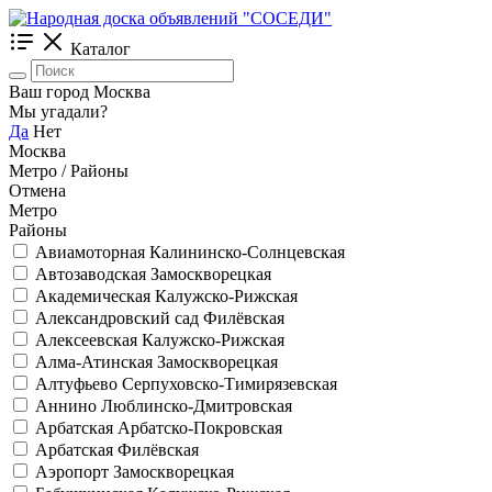
Каталог
Ваш город Москва
Мы угадали?
Да
Нет
Москва
Метро / Районы
Отмена
Метро
Районы
Авиамоторная
Калининско-Солнцевская
Автозаводская
Замоскворецкая
Академическая
Калужско-Рижская
Александровский сад
Филёвская
Алексеевская
Калужско-Рижская
Алма-Атинская
Замоскворецкая
Алтуфьево
Серпуховско-Тимирязевская
Аннино
Люблинско-Дмитровская
Арбатская
Арбатско-Покровская
Арбатская
Филёвская
Аэропорт
Замоскворецкая