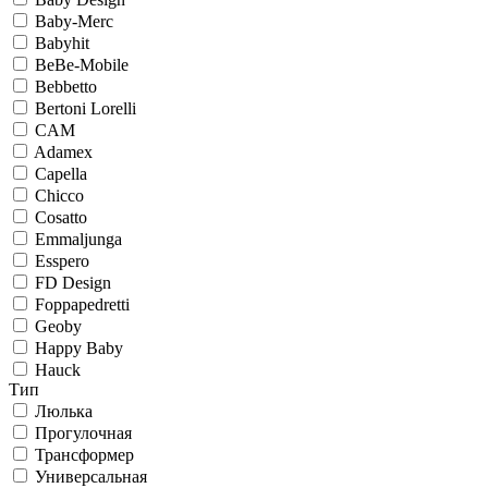
Baby-Merc
Babyhit
BeBe-Mobile
Bebbetto
Bertoni Lorelli
CAM
Adamex
Capella
Chicco
Cosatto
Emmaljunga
Esspero
FD Design
Foppapedretti
Geoby
Happy Baby
Hauck
Тип
Люлька
Прогулочная
Трансформер
Универсальная