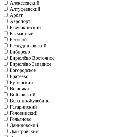
Алексеевский
Алтуфьевский
Арбат
Аэропорт
Бабушкинский
Басманный
Беговой
Бескудниковский
Бибирево
Бирюлёво Восточное
Бирюлёво Западное
Богородское
Братеево
Бутырский
Вешняки
Войковский
Выхино-Жулебино
Гагаринский
Головинский
Гольяново
Даниловский
Дмитровский