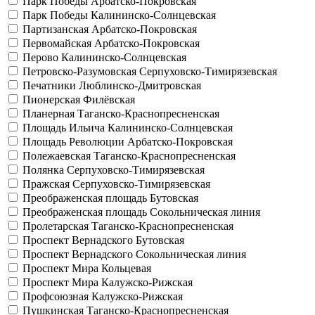
Парк Победы
Арбатско-Покровская
Парк Победы
Калининско-Солнцевская
Партизанская
Арбатско-Покровская
Первомайская
Арбатско-Покровская
Перово
Калининско-Солнцевская
Петровско-Разумовская
Серпуховско-Тимирязевская
Печатники
Люблинско-Дмитровская
Пионерская
Филёвская
Планерная
Таганско-Краснопресненская
Площадь Ильича
Калининско-Солнцевская
Площадь Революции
Арбатско-Покровская
Полежаевская
Таганско-Краснопресненская
Полянка
Серпуховско-Тимирязевская
Пражская
Серпуховско-Тимирязевская
Преображенская площадь
Бутовская
Преображенская площадь
Сокольническая линия
Пролетарская
Таганско-Краснопресненская
Проспект Вернадского
Бутовская
Проспект Вернадского
Сокольническая линия
Проспект Мира
Кольцевая
Проспект Мира
Калужско-Рижская
Профсоюзная
Калужско-Рижская
Пушкинская
Таганско-Краснопресненская