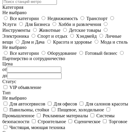
Категория
Не выбрано
Все категории
Недвижимость
Транспорт
Услуги
Для Бизнеса
Хобби и развлечения
Инструменты
Животные
Детские товары
Электроника
Спорт и отдых
Хэндмейд
Личные
вещи
Дом и Дача
Красота и здоровье
Мода и стиль
Не выбрано
Все категории
Оборудование
Готовый бизнес
Партнерство и сотрудничество
Цена
от
до
Статус
VIP объявление
Тип
Не выбрано
Для автосервисов
Для офисов
Для салонов красоты
Павильоны, стойки
Пищевое, холодильное
Промышленное
Рекламные материалы
Системы
безопасности
Строительное
Сценическое
Торговое
Чистящая, моющая техника