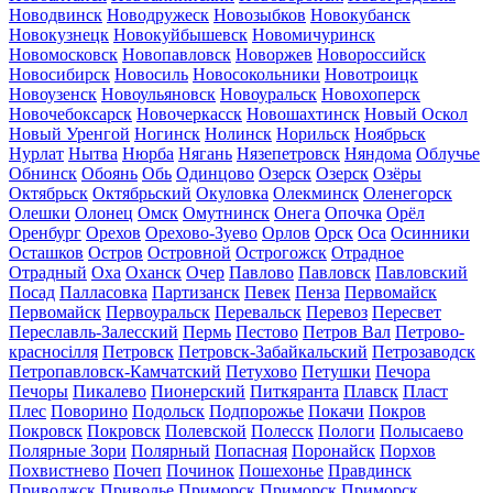
Новодвинск
Новодружеск
Новозыбков
Новокубанск
Новокузнецк
Новокуйбышевск
Новомичуринск
Новомосковск
Новопавловск
Новоржев
Новороссийск
Новосибирск
Новосиль
Новосокольники
Новотроицк
Новоузенск
Новоульяновск
Новоуральск
Новохоперск
Новочебоксарск
Новочеркасск
Новошахтинск
Новый Оскол
Новый Уренгой
Ногинск
Нолинск
Норильск
Ноябрьск
Нурлат
Нытва
Нюрба
Нягань
Нязепетровск
Няндома
Облучье
Обнинск
Обоянь
Обь
Одинцово
Озерск
Озерск
Озёры
Октябрьск
Октябрьский
Окуловка
Олекминск
Оленегорск
Олешки
Олонец
Омск
Омутнинск
Онега
Опочка
Орёл
Оренбург
Орехов
Орехово-Зуево
Орлов
Орск
Оса
Осинники
Осташков
Остров
Островной
Острогожск
Отрадное
Отрадный
Оха
Оханск
Очер
Павлово
Павловск
Павловский
Посад
Палласовка
Партизанск
Певек
Пенза
Первомайск
Первомайск
Первоуральск
Перевальск
Перевоз
Пересвет
Переславль-Залесский
Пермь
Пестово
Петров Вал
Петрово-
красносілля
Петровск
Петровск-Забайкальский
Петрозаводск
Петропавловск-Камчатский
Петухово
Петушки
Печора
Печоры
Пикалево
Пионерский
Питкяранта
Плавск
Пласт
Плес
Поворино
Подольск
Подпорожье
Покачи
Покров
Покровск
Покровск
Полевской
Полесск
Пологи
Полысаево
Полярные Зори
Полярный
Попасная
Поронайск
Порхов
Похвистнево
Почеп
Починок
Пошехонье
Правдинск
Приволжск
Приволье
Приморск
Приморск
Приморск