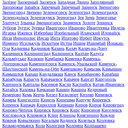
Залізне
Заозерный
Заозерск
Западная Двина
Заполярный
Запорожье
Зарайск
Заречный
Заречный
Заринск
Звенигово
Звенигород
Зверево
Зеленогорск
Зеленоград
Зеленоградск
Зеленодольск
Зеленокумск
Зерноград
Зея
Зима
Зимогорье
Златоуст
Злынка
Змеиногорск
Знаменск
Золоте
Зоринск
Зубцов
Зугрэс
Зуевка
Ивангород
Иваново
Ивантеевка
Ивдель
Игарка
Ижевск
Избербаш
Изобильный
Иланский
Иловайск
Инза
Иннополис
Инсар
Инта
Ипатово
Ирбит
Иркутск
Ирмино
Исилькуль
Искитим
Истра
Ишим
Ишимбай
Йошкар-
Ола
Кадиевка
Кадников
Казань
Калач
Калач-на-Дону
Калачинск
Калининград
Калининск
Калтан
Калуга
Кальміуське
Калязин
Камбарка
Каменка
Каменка-
Днепровская
Каменногорск
Каменск-Уральский
Каменск-
Шахтинский
Камень-на-Оби
Камешково
Камызяк
Камышин
Камышлов
Канаш
Кандалакша
Канск
Карабаново
Карабаш
Карабулак
Карасук
Карачаевск
Карачев
Каргат
Каргополь
Карпинск
Карталы
Касимов
Касли
Каспийск
Катав-Ивановск
Катайск
Каховка
Качканар
Кашин
Кашира
Кедровый
Кемерово
Кемь
Керчь
Кизел
Кизилюрт
Кизляр
Кимовск
Кимры
Кингисепп
Кинель
Кинешма
Кипуче
Киреевск
Киренск
Киржач
Кириллов
Кириши
Киров
Киров
Кировград
Кирово-Чепецк
Кировск
Кировск
Кирс
Кирсанов
Киселевск
Кисловодск
Климовск
Клин
Клинцы
Княгинино
Ковдор
Ковров
Ковылкино
Когалым
Кодинск
Козельск
Козловка
Козьмодемьянск
Кола
Кологрив
Коломна
Колпашево