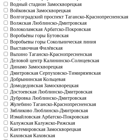
Водный стадион
Замоскворецкая
Войковская
Замоскворецкая
Волгоградский проспект
Таганско-Краснопресненская
Волжская
Люблинско-Дмитровская
Волоколамская
Арбатско-Покровская
Воробьёвы горы
Бутовская
Воробьевы горы
Сокольническая линия
Выставочная
Филёвская
Выхино
Таганско-Краснопресненская
Деловой центр
Калининско-Солнцевская
Динамо
Замоскворецкая
Дмитровская
Серпуховско-Тимирязевская
Добрынинская
Кольцевая
Домодедовская
Замоскворецкая
Достоевская
Люблинско-Дмитровская
Дубровка
Люблинско-Дмитровская
Жулебино
Таганско-Краснопресненская
Зябликово
Люблинско-Дмитровская
Измайловская
Арбатско-Покровская
Калужская
Калужско-Рижская
Кантемировская
Замоскворецкая
Каховская
Каховская