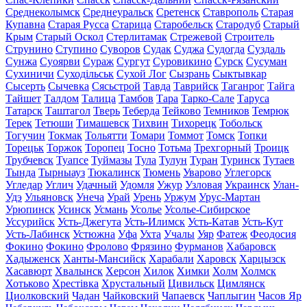
Среднеколымск
Среднеуральск
Сретенск
Ставрополь
Старая
Купавна
Старая Русса
Старица
Старобельск
Стародуб
Старый
Крым
Старый Оскол
Стерлитамак
Стрежевой
Строитель
Струнино
Ступино
Суворов
Судак
Суджа
Судогда
Суздаль
Сунжа
Суоярви
Сураж
Сургут
Суровикино
Сурск
Сусуман
Сухиничи
Суходільськ
Сухой Лог
Сызрань
Сыктывкар
Сысерть
Сычевка
Сясьстрой
Тавда
Таврийск
Таганрог
Тайга
Тайшет
Талдом
Талица
Тамбов
Тара
Тарко-Сале
Таруса
Татарск
Таштагол
Тверь
Теберда
Тейково
Темников
Темрюк
Терек
Тетюши
Тимашевск
Тихвин
Тихорецк
Тобольск
Тогучин
Токмак
Тольятти
Томари
Томмот
Томск
Топки
Торецьк
Торжок
Торопец
Тосно
Тотьма
Трехгорный
Троицк
Трубчевск
Туапсе
Туймазы
Тула
Тулун
Туран
Туринск
Тутаев
Тында
Тырныауз
Тюкалинск
Тюмень
Уварово
Углегорск
Угледар
Углич
Удачный
Удомля
Ужур
Узловая
Украинск
Улан-
Удэ
Ульяновск
Унеча
Урай
Урень
Уржум
Урус-Мартан
Урюпинск
Усинск
Усмань
Усолье
Усолье-Сибирское
Уссурийск
Усть-Джегута
Усть-Илимск
Усть-Катав
Усть-Кут
Усть-Лабинск
Устюжна
Уфа
Ухта
Учалы
Уяр
Фатеж
Феодосия
Фокино
Фокино
Фролово
Фрязино
Фурманов
Хабаровск
Хадыженск
Ханты-Мансийск
Харабали
Харовск
Харцызск
Хасавюрт
Хвалынск
Херсон
Хилок
Химки
Холм
Холмск
Хотьково
Хрестівка
Хрустальный
Цивильск
Цимлянск
Циолковский
Чадан
Чайковский
Чапаевск
Чаплыгин
Часов Яр