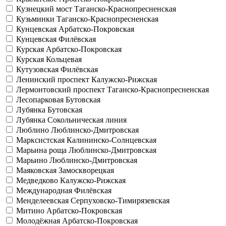
Кузнецкий мост
Таганско-Краснопресненская
Кузьминки
Таганско-Краснопресненская
Кунцевская
Арбатско-Покровская
Кунцевская
Филёвская
Курская
Арбатско-Покровская
Курская
Кольцевая
Кутузовская
Филёвская
Ленинский проспект
Калужско-Рижская
Лермонтовский проспект
Таганско-Краснопресненская
Лесопарковая
Бутовская
Лубянка
Бутовская
Лубянка
Сокольническая линия
Люблино
Люблинско-Дмитровская
Марксистская
Калининско-Солнцевская
Марьина роща
Люблинско-Дмитровская
Марьино
Люблинско-Дмитровская
Маяковская
Замоскворецкая
Медведково
Калужско-Рижская
Международная
Филёвская
Менделеевская
Серпуховско-Тимирязевская
Митино
Арбатско-Покровская
Молодёжная
Арбатско-Покровская