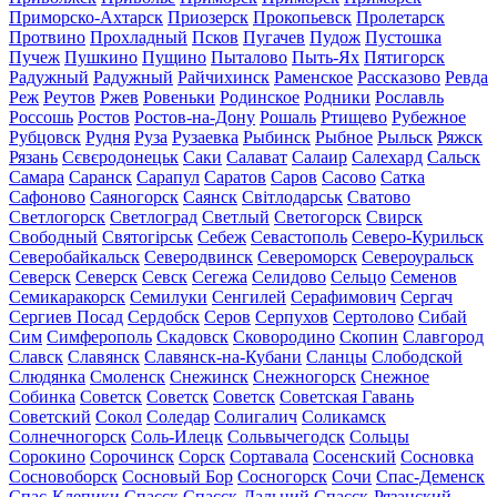
Приморско-Ахтарск
Приозерск
Прокопьевск
Пролетарск
Протвино
Прохладный
Псков
Пугачев
Пудож
Пустошка
Пучеж
Пушкино
Пущино
Пыталово
Пыть-Ях
Пятигорск
Радужный
Радужный
Райчихинск
Раменское
Рассказово
Ревда
Реж
Реутов
Ржев
Ровеньки
Родинское
Родники
Рославль
Россошь
Ростов
Ростов-на-Дону
Рошаль
Ртищево
Рубежное
Рубцовск
Рудня
Руза
Рузаевка
Рыбинск
Рыбное
Рыльск
Ряжск
Рязань
Сєвєродонецьк
Саки
Салават
Салаир
Салехард
Сальск
Самара
Саранск
Сарапул
Саратов
Саров
Сасово
Сатка
Сафоново
Саяногорск
Саянск
Світлодарськ
Сватово
Светлогорск
Светлоград
Светлый
Светогорск
Свирск
Свободный
Святогірськ
Себеж
Севастополь
Северо-Курильск
Северобайкальск
Северодвинск
Североморск
Североуральск
Северск
Северск
Севск
Сегежа
Селидово
Сельцо
Семенов
Семикаракорск
Семилуки
Сенгилей
Серафимович
Сергач
Сергиев Посад
Сердобск
Серов
Серпухов
Сертолово
Сибай
Сим
Симферополь
Скадовск
Сковородино
Скопин
Славгород
Славск
Славянск
Славянск-на-Кубани
Сланцы
Слободской
Слюдянка
Смоленск
Снежинск
Снежногорск
Снежное
Собинка
Советск
Советск
Советск
Советская Гавань
Советский
Сокол
Соледар
Солигалич
Соликамск
Солнечногорск
Соль-Илецк
Сольвычегодск
Сольцы
Сорокино
Сорочинск
Сорск
Сортавала
Сосенский
Сосновка
Сосновоборск
Сосновый Бор
Сосногорск
Сочи
Спас-Деменск
Спас-Клепики
Спасск
Спасск-Дальний
Спасск-Рязанский