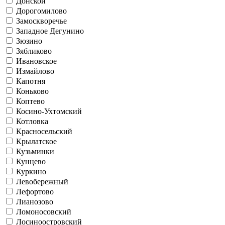
Донской
Дорогомилово
Замоскворечье
Западное Дегунино
Зюзино
Зябликово
Ивановское
Измайлово
Капотня
Коньково
Коптево
Косино-Ухтомский
Котловка
Красносельский
Крылатское
Кузьминки
Кунцево
Куркино
Левобережный
Лефортово
Лианозово
Ломоносовский
Лосиноостровский