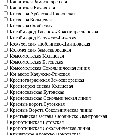
Каширская
Замоскворецкая
Каширская
Каховская
Киевская
Арбатско-Покровская
Киевская
Кольцевая
Киевская
Филёвская
Китай-город
Таганско-Краснопресненская
Китай-город
Калужско-Рижская
Кожуховская
Люблинско-Дмитровская
Коломенская
Замоскворецкая
Комсомольская
Кольцевая
Комсомольская
Бутовская
Комсомольская
Сокольническая линия
Коньково
Калужско-Рижская
Красногвардейская
Замоскворецкая
Краснопресненская
Кольцевая
Красносельская
Бутовская
Красносельская
Сокольническая линия
Красные ворота
Бутовская
Красные Ворота
Сокольническая линия
Крестьянская застава
Люблинско-Дмитровская
Кропоткинская
Бутовская
Кропоткинская
Сокольническая линия
Крылатское
Арбатско-Покровская