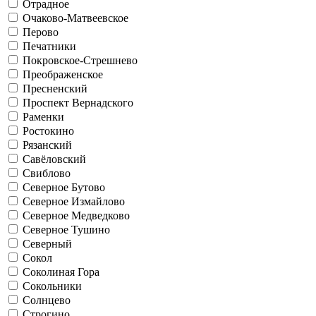
Отрадное
Очаково-Матвеевское
Перово
Печатники
Покровское-Стрешнево
Преображенское
Пресненский
Проспект Вернадского
Раменки
Ростокино
Рязанский
Савёловский
Свиблово
Северное Бутово
Северное Измайлово
Северное Медведково
Северное Тушино
Северный
Сокол
Соколиная Гора
Сокольники
Солнцево
Строгино