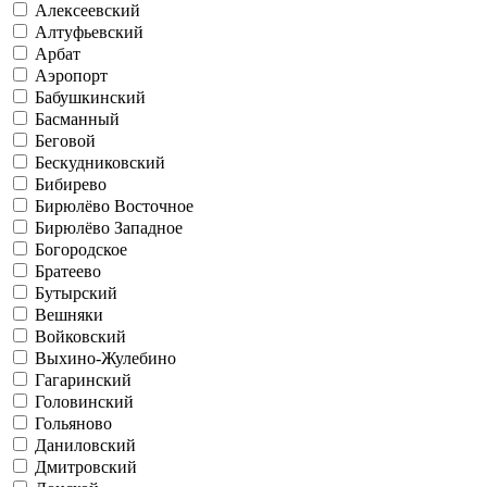
Алексеевский
Алтуфьевский
Арбат
Аэропорт
Бабушкинский
Басманный
Беговой
Бескудниковский
Бибирево
Бирюлёво Восточное
Бирюлёво Западное
Богородское
Братеево
Бутырский
Вешняки
Войковский
Выхино-Жулебино
Гагаринский
Головинский
Гольяново
Даниловский
Дмитровский