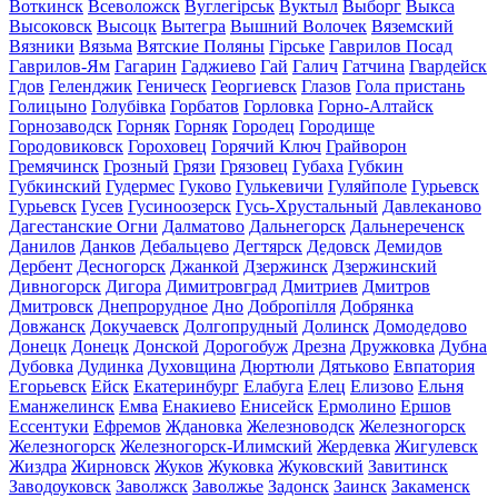
Воткинск
Всеволожск
Вуглегірськ
Вуктыл
Выборг
Выкса
Высоковск
Высоцк
Вытегра
Вышний Волочек
Вяземский
Вязники
Вязьма
Вятские Поляны
Гірське
Гаврилов Посад
Гаврилов-Ям
Гагарин
Гаджиево
Гай
Галич
Гатчина
Гвардейск
Гдов
Геленджик
Геническ
Георгиевск
Глазов
Гола пристань
Голицыно
Голубівка
Горбатов
Горловка
Горно-Алтайск
Горнозаводск
Горняк
Горняк
Городец
Городище
Городовиковск
Гороховец
Горячий Ключ
Грайворон
Гремячинск
Грозный
Грязи
Грязовец
Губаха
Губкин
Губкинский
Гудермес
Гуково
Гулькевичи
Гуляйполе
Гурьевск
Гурьевск
Гусев
Гусиноозерск
Гусь-Хрустальный
Давлеканово
Дагестанские Огни
Далматово
Дальнегорск
Дальнереченск
Данилов
Данков
Дебальцево
Дегтярск
Дедовск
Демидов
Дербент
Десногорск
Джанкой
Дзержинск
Дзержинский
Дивногорск
Дигора
Димитровград
Дмитриев
Дмитров
Дмитровск
Днепрорудное
Дно
Добропілля
Добрянка
Довжанск
Докучаевск
Долгопрудный
Долинск
Домодедово
Донецк
Донецк
Донской
Дорогобуж
Дрезна
Дружковка
Дубна
Дубовка
Дудинка
Духовщина
Дюртюли
Дятьково
Евпатория
Егорьевск
Ейск
Екатеринбург
Елабуга
Елец
Елизово
Ельня
Еманжелинск
Емва
Енакиево
Енисейск
Ермолино
Ершов
Ессентуки
Ефремов
Ждановка
Железноводск
Железногорск
Железногорск
Железногорск-Илимский
Жердевка
Жигулевск
Жиздра
Жирновск
Жуков
Жуковка
Жуковский
Завитинск
Заводоуковск
Заволжск
Заволжье
Задонск
Заинск
Закаменск