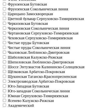
Фрунзенская
Бутовская
Фрунзенская
Сокольническая линия
Царицыно
Замоскворецкая
Цветной бульвар
Серпуховско-Тимирязевская
Черкизовская
Бутовская
Черкизовская
Сокольническая линия
Чертановская
Серпуховско-Тимирязевская
Чеховская
Серпуховско-Тимирязевская
Чистые пруды
Бутовская
Чистые пруды
Сокольническая линия
Чкаловская
Люблинско-Дмитровская
Шаболовская
Калужско-Рижская
Шипиловская
Люблинско-Дмитровская
Шоссе Энтузиастов
Калининско-Солнцевская
Щёлковская
Арбатско-Покровская
Щукинская
Таганско-Краснопресненская
Электрозаводская
Арбатско-Покровская
Юго-Западная
Бутовская
Юго-западная
Сокольническая линия
Южная
Серпуховско-Тимирязевская
Ясенево
Калужско-Рижская
Академический