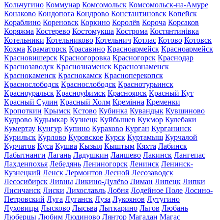
Кольчугино
Коммунар
Комсомольск
Комсомольск-на-Амуре
Конаково
Кондопога
Кондрово
Константиновск
Копейск
Кораблино
Кореновск
Коркино
Королёв
Короча
Корсаков
Коряжма
Костерево
Костомукша
Кострома
Костянтинівка
Котельники
Котельниково
Котельнич
Котлас
Котово
Котовск
Кохма
Краматорск
Красавино
Красноармейск
Красноармейск
Красновишерск
Красногоровка
Красногорск
Краснодар
Краснозаводск
Краснознаменск
Краснознаменск
Краснокаменск
Краснокамск
Красноперекопск
Краснослободск
Краснослободск
Краснотурьинск
Красноуральск
Красноуфимск
Красноярск
Красный Кут
Красный Сулин
Красный Холм
Кремінна
Кременки
Кропоткин
Крымск
Кстово
Кубинка
Кувандык
Кувшиново
Кудрово
Кудымкар
Кузнецк
Куйбышев
Кукмор
Кулебаки
Кумертау
Кунгур
Купино
Курахово
Курган
Курганинск
Курильск
Курлово
Куровское
Курск
Куртамыш
Курчалой
Курчатов
Куса
Кушва
Кызыл
Кыштым
Кяхта
Лабинск
Лабытнанги
Лагань
Ладушкин
Лаишево
Лакинск
Лангепас
Лахденпохья
Лебедянь
Лениногорск
Ленинск
Ленинск-
Кузнецкий
Ленск
Лермонтов
Лесной
Лесозаводск
Лесосибирск
Ливны
Ликино-Дулёво
Лиман
Липецк
Липки
Лисичанск
Лиски
Лихославль
Лобня
Лодейное Поле
Лосино-
Петровский
Луга
Луганск
Луза
Лукоянов
Лутугино
Луховицы
Лысково
Лысьва
Лыткарино
Льгов
Любань
Люберцы
Любим
Людиново
Лянтор
Магадан
Магас