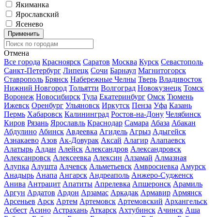
Якиманка
Ярославский
Ясенево
Применить
Отмена
Все города
Красноярск
Саратов
Москва
Курск
Севастополь
Санкт-Петербург
Липецк
Сочи
Барнаул
Магнитогорск
Ставрополь
Брянск
Набережные Челны
Тверь
Владивосток
Нижний Новгород
Тольятти
Волгоград
Новокузнецк
Томск
Воронеж
Новосибирск
Тула
Екатеринбург
Омск
Тюмень
Ижевск
Оренбург
Ульяновск
Иркутск
Пенза
Уфа
Казань
Пермь
Хабаровск
Калининград
Ростов-на-Дону
Челябинск
Киров
Рязань
Ярославль
Краснодар
Самара
Абаза
Абакан
Абдулино
Абинск
Авдеевка
Агидель
Агрыз
Адыгейск
Азнакаево
Азов
Ак-Довурак
Аксай
Алагир
Алапаевск
Алатырь
Алдан
Алейск
Александров
Александровск
Алексанровск
Алексеевка
Алексин
Алзамай
Алмазная
Алупка
Алушта
Алчевск
Альметьевск
Амвросиевка
Амурск
Анадырь
Анапа
Ангарск
Андреаполь
Анжеро-Судженск
Анива
Антрацит
Апатиты
Апрелевка
Апшеронск
Арамиль
Аргун
Ардатов
Ардон
Арзамас
Аркадак
Армавир
Армянск
Арсеньев
Арск
Артем
Артемовск
Артемовский
Архангельск
Асбест
Асино
Астрахань
Аткарск
Ахтубинск
Ачинск
Аша