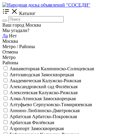
Каталог
Ваш город Москва
Мы угадали?
Да
Нет
Москва
Метро / Районы
Отмена
Метро
Районы
Авиамоторная
Калининско-Солнцевская
Автозаводская
Замоскворецкая
Академическая
Калужско-Рижская
Александровский сад
Филёвская
Алексеевская
Калужско-Рижская
Алма-Атинская
Замоскворецкая
Алтуфьево
Серпуховско-Тимирязевская
Аннино
Люблинско-Дмитровская
Арбатская
Арбатско-Покровская
Арбатская
Филёвская
Аэропорт
Замоскворецкая