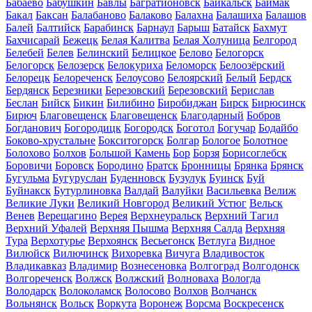
Бабаево
Бабушкин
Бавлы
Багратионовск
Байкальск
Баймак
Бакал
Баксан
Балабаново
Балаково
Балахна
Балашиха
Балашов
Балей
Балтийск
Барабинск
Барнаул
Барыш
Батайск
Бахмут
Бахчисарай
Бежецк
Белая Калитва
Белая Холуница
Белгород
Белебей
Белев
Белинский
Белицкое
Белово
Белогорск
Белогорск
Белозерск
Белокуриха
Беломорск
Белоозёрский
Белорецк
Белореченск
Белоусово
Белоярский
Белый
Бердск
Бердянск
Березники
Березовский
Березовский
Берислав
Беслан
Бийск
Бикин
Билибино
Биробиджан
Бирск
Бирюсинск
Бирюч
Благовещенск
Благовещенск
Благодарный
Бобров
Богданович
Богородицк
Богородск
Боготол
Богучар
Бодайбо
Боково-хрустальне
Бокситогорск
Болгар
Бологое
Болотное
Болохово
Болхов
Большой Камень
Бор
Борзя
Борисоглебск
Боровичи
Боровск
Бородино
Братск
Бронницы
Брянка
Брянск
Бугульма
Бугуруслан
Буденновск
Бузулук
Буинск
Буй
Буйнакск
Бутурлиновка
Валдай
Валуйки
Васильевка
Велиж
Великие Луки
Великий Новгород
Великий Устюг
Вельск
Венев
Верещагино
Верея
Верхнеуральск
Верхний Тагил
Верхний Уфалей
Верхняя Пышма
Верхняя Салда
Верхняя
Тура
Верхотурье
Верхоянск
Весьегонск
Ветлуга
Видное
Вилюйск
Вилючинск
Вихоревка
Вичуга
Владивосток
Владикавказ
Владимир
Вознесеновка
Волгоград
Волгодонск
Волгореченск
Волжск
Волжский
Волноваха
Вологда
Володарск
Волоколамск
Волосово
Волхов
Волчанск
Вольнянск
Вольск
Воркута
Воронеж
Ворсма
Воскресенск