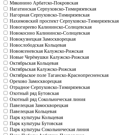
Мякинино
Арбатско-Покровская
Нагатинская
Серпуховско-Тимирязевская
Нагорная
Серпуховско-Тимирязевская
Нахимовский проспект
Серпуховско-Тимирязевская
Новогиреево
Калининско-Солнцевская
Новокосино
Калининско-Солнцевская
Новокузнецкая
Замоскворецкая
Новослободская
Кольцевая
Новоясеневская
Калужско-Рижская
Новые Черёмушки
Калужско-Рижская
Октябрьская
Кольцевая
Октябрьская
Калужско-Рижская
Октябрьское поле
Таганско-Краснопресненская
Орехово
Замоскворецкая
Отрадное
Серпуховско-Тимирязевская
Охотный ряд
Бутовская
Охотный ряд
Сокольническая линия
Павелецкая
Замоскворецкая
Павелецкая
Кольцевая
Парк культуры
Кольцевая
Парк культуры
Бутовская
Парк культуры
Сокольническая линия