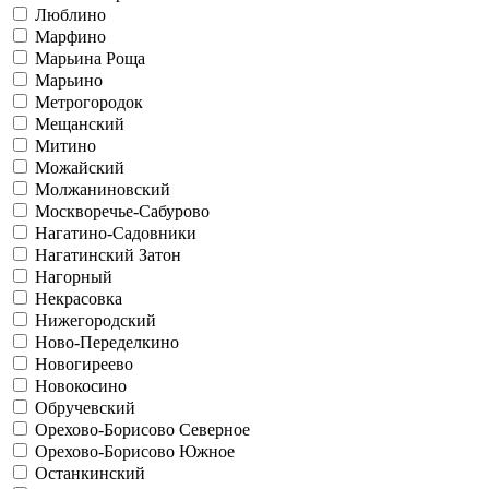
Люблино
Марфино
Марьина Роща
Марьино
Метрогородок
Мещанский
Митино
Можайский
Молжаниновский
Москворечье-Сабурово
Нагатино-Садовники
Нагатинский Затон
Нагорный
Некрасовка
Нижегородский
Ново-Переделкино
Новогиреево
Новокосино
Обручевский
Орехово-Борисово Северное
Орехово-Борисово Южное
Останкинский