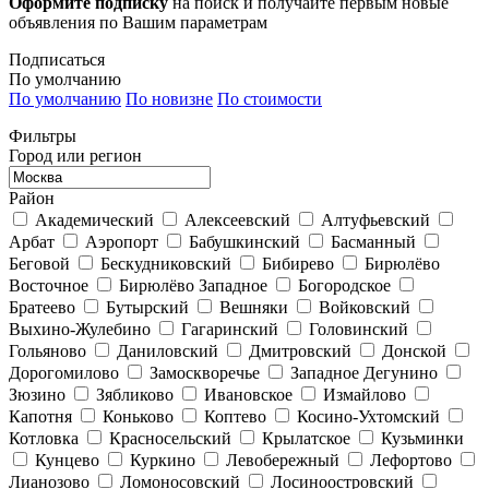
Оформите подписку
на поиск и получайте первым новые
объявления по Вашим параметрам
Подписаться
По умолчанию
По умолчанию
По новизне
По стоимости
Фильтры
Город или регион
Район
Академический
Алексеевский
Алтуфьевский
Арбат
Аэропорт
Бабушкинский
Басманный
Беговой
Бескудниковский
Бибирево
Бирюлёво
Восточное
Бирюлёво Западное
Богородское
Братеево
Бутырский
Вешняки
Войковский
Выхино-Жулебино
Гагаринский
Головинский
Гольяново
Даниловский
Дмитровский
Донской
Дорогомилово
Замоскворечье
Западное Дегунино
Зюзино
Зябликово
Ивановское
Измайлово
Капотня
Коньково
Коптево
Косино-Ухтомский
Котловка
Красносельский
Крылатское
Кузьминки
Кунцево
Куркино
Левобережный
Лефортово
Лианозово
Ломоносовский
Лосиноостровский