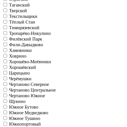
Таганский
Тверской
Текстильщики
Тёплый Стан
Тимирязевский
Тропарёво-Никулино
Филёвский Парк
Фили-Давыдково
Хамовники
Ховрино
Хорошёво-Мнёвники
Хорошёвский
Царицыно
Черёмушки
Чертаново Северное
Чертаново Центральное
Чертаново Южное
Щукино
Южное Бутово
Южное Медведково
Южное Тушино
Южнопортовый