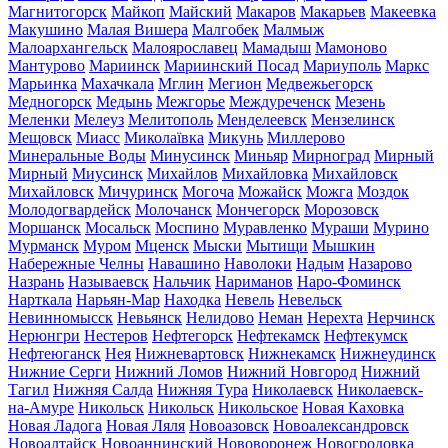
Магнитогорск
Майкоп
Майский
Макаров
Макарьев
Макеевка
Макушино
Малая Вишера
Малгобек
Малмыж
Малоархангельск
Малоярославец
Мамадыш
Мамоново
Мантурово
Мариинск
Мариинский Посад
Мариуполь
Маркс
Марьинка
Махачкала
Мглин
Мегион
Медвежьегорск
Медногорск
Медынь
Межгорье
Междуреченск
Мезень
Меленки
Мелеуз
Мелитополь
Менделеевск
Мензелинск
Мещовск
Миасс
Миколаївка
Микунь
Миллерово
Минеральные Воды
Минусинск
Миньяр
Мирноград
Мирный
Мирный
Миусинск
Михайлов
Михайловка
Михайловск
Михайловск
Мичуринск
Могоча
Можайск
Можга
Моздок
Молодогвардейск
Молочанск
Мончегорск
Морозовск
Моршанск
Мосальск
Моспино
Муравленко
Мураши
Мурино
Мурманск
Муром
Мценск
Мыски
Мытищи
Мышкин
Набережные Челны
Навашино
Наволоки
Надым
Назарово
Назрань
Называевск
Нальчик
Нариманов
Наро-Фоминск
Нарткала
Нарьян-Мар
Находка
Невель
Невельск
Невинномысск
Невьянск
Нелидово
Неман
Нерехта
Нерчинск
Нерюнгри
Нестеров
Нефтегорск
Нефтекамск
Нефтекумск
Нефтеюганск
Нея
Нижневартовск
Нижнекамск
Нижнеудинск
Нижние Серги
Нижний Ломов
Нижний Новгород
Нижний
Тагил
Нижняя Салда
Нижняя Тура
Николаевск
Николаевск-
на-Амуре
Никольск
Никольск
Никольское
Новая Каховка
Новая Ладога
Новая Ляля
Новоазовск
Новоалександровск
Новоалтайск
Новоаннинский
Нововоронеж
Новогродовка