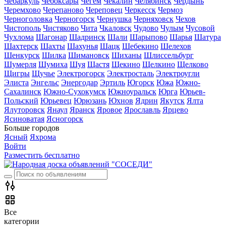
Чебаркуль
Чебоксары
Чегем
Чекалин
Челябинск
Чердынь
Черемхово
Черепаново
Череповец
Черкесск
Чермоз
Черноголовка
Черногорск
Чернушка
Черняховск
Чехов
Чистополь
Чистяково
Чита
Чкаловск
Чудово
Чулым
Чусовой
Чухлома
Шагонар
Шадринск
Шали
Шарыпово
Шарья
Шатура
Шахтерск
Шахты
Шахунья
Шацк
Шебекино
Шелехов
Шенкурск
Шилка
Шимановск
Шиханы
Шлиссельбург
Шумерля
Шумиха
Шуя
Щастя
Щекино
Щелкино
Щелково
Щигры
Щучье
Электрогорск
Электросталь
Электроугли
Элиста
Энгельс
Энергодар
Эртиль
Югорск
Южа
Южно-
Сахалинск
Южно-Сухокумск
Южноуральск
Юрга
Юрьев-
Польский
Юрьевец
Юрюзань
Юхнов
Ядрин
Якутск
Ялта
Ялуторовск
Янаул
Яранск
Яровое
Ярославль
Ярцево
Ясиноватая
Ясногорск
Больше городов
Ясный
Яхрома
Войти
Разместить бесплатно
Все
категории