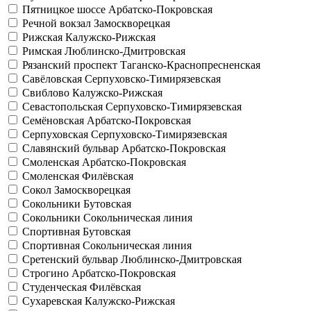
Пятницкое шоссе
Арбатско-Покровская
Речной вокзал
Замоскворецкая
Рижская
Калужско-Рижская
Римская
Люблинско-Дмитровская
Рязанский проспект
Таганско-Краснопресненская
Савёловская
Серпуховско-Тимирязевская
Свиблово
Калужско-Рижская
Севастопольская
Серпуховско-Тимирязевская
Семёновская
Арбатско-Покровская
Серпуховская
Серпуховско-Тимирязевская
Славянский бульвар
Арбатско-Покровская
Смоленская
Арбатско-Покровская
Смоленская
Филёвская
Сокол
Замоскворецкая
Сокольники
Бутовская
Сокольники
Сокольническая линия
Спортивная
Бутовская
Спортивная
Сокольническая линия
Сретенский бульвар
Люблинско-Дмитровская
Строгино
Арбатско-Покровская
Студенческая
Филёвская
Сухаревская
Калужско-Рижская