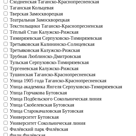
Сходненская
Таганско-Краснопресненская
Таганская
Кольцевая
Тверская
Замоскворецкая
Театральная
Замоскворецкая
Текстильщики
Таганско-Краснопресненская
Тёплый Стан
Калужско-Рижская
Тимирязевская
Серпуховско-Тимирязевская
Третьяковская
Калининско-Солнцевская
Третьяковская
Калужско-Рижская
Трубная
Люблинско-Дмитровская
Тульская
Серпуховско-Тимирязевская
Тургеневская
Калужско-Рижская
Тушинская
Таганско-Краснопресненская
Улица 1905 года
Таганско-Краснопресненская
Улица академика Янгеля
Серпуховско-Тимирязевская
Улица Горчакова
Бутовская
Улица Подбельского
Сокольническая линия
Улица Скобелевская
Бутовская
Улица Старокачаловская
Бутовская
Университет
Бутовская
Университет
Сокольническая линия
Филёвский парк
Филёвская
Фили
Филёвская