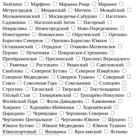
Люблино
Марфино
Марьина Роща
Марьино
Метрогородок
Мещанский
Митино
Можайский
Молжаниновский
Москворечье-Сабурово
Нагатино-
Садовники
Нагатинский Затон
Нагорный
Некрасовка
Нижегородский
Ново-Переделкино
Новогиреево
Новокосино
Обручевский
Орехово-
Борисово Северное
Орехово-Борисово Южное
Останкинский
Отрадное
Очаково-Матвеевское
Перово
Печатники
Покровское-Стрешнево
Преображенское
Пресненский
Проспект Вернадского
Раменки
Ростокино
Рязанский
Савёловский
Свиблово
Северное Бутово
Северное Измайлово
Северное Медведково
Северное Тушино
Северный
Сокол
Соколиная Гора
Сокольники
Солнцево
Строгино
Таганский
Тверской
Текстильщики
Тёплый Стан
Тимирязевский
Тропарёво-Никулино
Филёвский Парк
Фили-Давыдково
Хамовники
Ховрино
Хорошёво-Мнёвники
Хорошёвский
Царицыно
Черёмушки
Чертаново Северное
Чертаново Центральное
Чертаново Южное
Щукино
Южное Бутово
Южное Медведково
Южное Тушино
Южнопортовый
Якиманка
Ярославский
Ясенево