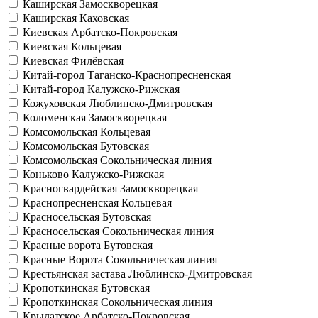
Каширская
Замоскворецкая
Каширская
Каховская
Киевская
Арбатско-Покровская
Киевская
Кольцевая
Киевская
Филёвская
Китай-город
Таганско-Краснопресненская
Китай-город
Калужско-Рижская
Кожуховская
Люблинско-Дмитровская
Коломенская
Замоскворецкая
Комсомольская
Кольцевая
Комсомольская
Бутовская
Комсомольская
Сокольническая линия
Коньково
Калужско-Рижская
Красногвардейская
Замоскворецкая
Краснопресненская
Кольцевая
Красносельская
Бутовская
Красносельская
Сокольническая линия
Красные ворота
Бутовская
Красные Ворота
Сокольническая линия
Крестьянская застава
Люблинско-Дмитровская
Кропоткинская
Бутовская
Кропоткинская
Сокольническая линия
Крылатское
Арбатско-Покровская