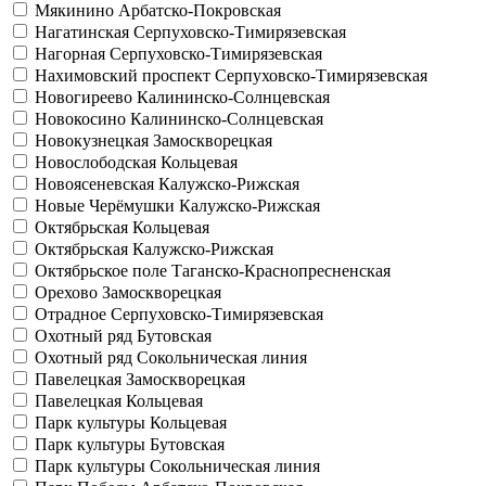
Мякинино
Арбатско-Покровская
Нагатинская
Серпуховско-Тимирязевская
Нагорная
Серпуховско-Тимирязевская
Нахимовский проспект
Серпуховско-Тимирязевская
Новогиреево
Калининско-Солнцевская
Новокосино
Калининско-Солнцевская
Новокузнецкая
Замоскворецкая
Новослободская
Кольцевая
Новоясеневская
Калужско-Рижская
Новые Черёмушки
Калужско-Рижская
Октябрьская
Кольцевая
Октябрьская
Калужско-Рижская
Октябрьское поле
Таганско-Краснопресненская
Орехово
Замоскворецкая
Отрадное
Серпуховско-Тимирязевская
Охотный ряд
Бутовская
Охотный ряд
Сокольническая линия
Павелецкая
Замоскворецкая
Павелецкая
Кольцевая
Парк культуры
Кольцевая
Парк культуры
Бутовская
Парк культуры
Сокольническая линия