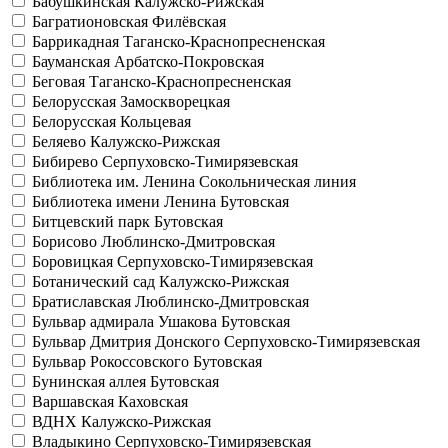
Бабушкинская
Калужско-Рижская
Багратионовская
Филёвская
Баррикадная
Таганско-Краснопресненская
Бауманская
Арбатско-Покровская
Беговая
Таганско-Краснопресненская
Белорусская
Замоскворецкая
Белорусская
Кольцевая
Беляево
Калужско-Рижская
Бибирево
Серпуховско-Тимирязевская
Библиотека им. Ленина
Сокольническая линия
Библиотека имени Ленина
Бутовская
Битцевский парк
Бутовская
Борисово
Люблинско-Дмитровская
Боровицкая
Серпуховско-Тимирязевская
Ботанический сад
Калужско-Рижская
Братиславская
Люблинско-Дмитровская
Бульвар адмирала Ушакова
Бутовская
Бульвар Дмитрия Донского
Серпуховско-Тимирязевская
Бульвар Рокоссовского
Бутовская
Бунинская аллея
Бутовская
Варшавская
Каховская
ВДНХ
Калужско-Рижская
Владыкино
Серпуховско-Тимирязевская