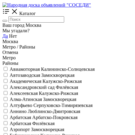
Каталог
Ваш город Москва
Мы угадали?
Да
Нет
Москва
Метро / Районы
Отмена
Метро
Районы
Авиамоторная
Калининско-Солнцевская
Автозаводская
Замоскворецкая
Академическая
Калужско-Рижская
Александровский сад
Филёвская
Алексеевская
Калужско-Рижская
Алма-Атинская
Замоскворецкая
Алтуфьево
Серпуховско-Тимирязевская
Аннино
Люблинско-Дмитровская
Арбатская
Арбатско-Покровская
Арбатская
Филёвская
Аэропорт
Замоскворецкая