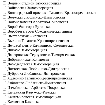
Водный стадион
Замоскворецкая
Войковская
Замоскворецкая
Волгоградский проспект
Таганско-Краснопресненская
Волжская
Люблинско-Дмитровская
Волоколамская
Арбатско-Покровская
Воробьёвы горы
Бутовская
Воробьевы горы
Сокольническая линия
Выставочная
Филёвская
Выхино
Таганско-Краснопресненская
Деловой центр
Калининско-Солнцевская
Динамо
Замоскворецкая
Дмитровская
Серпуховско-Тимирязевская
Добрынинская
Кольцевая
Домодедовская
Замоскворецкая
Достоевская
Люблинско-Дмитровская
Дубровка
Люблинско-Дмитровская
Жулебино
Таганско-Краснопресненская
Зябликово
Люблинско-Дмитровская
Измайловская
Арбатско-Покровская
Калужская
Калужско-Рижская
Кантемировская
Замоскворецкая
Каховская
Каховская