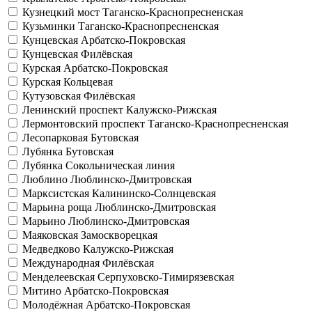
Кузнецкий мост
Таганско-Краснопресненская
Кузьминки
Таганско-Краснопресненская
Кунцевская
Арбатско-Покровская
Кунцевская
Филёвская
Курская
Арбатско-Покровская
Курская
Кольцевая
Кутузовская
Филёвская
Ленинский проспект
Калужско-Рижская
Лермонтовский проспект
Таганско-Краснопресненская
Лесопарковая
Бутовская
Лубянка
Бутовская
Лубянка
Сокольническая линия
Люблино
Люблинско-Дмитровская
Марксистская
Калининско-Солнцевская
Марьина роща
Люблинско-Дмитровская
Марьино
Люблинско-Дмитровская
Маяковская
Замоскворецкая
Медведково
Калужско-Рижская
Международная
Филёвская
Менделеевская
Серпуховско-Тимирязевская
Митино
Арбатско-Покровская
Молодёжная
Арбатско-Покровская