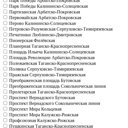
Парк Победы
Арбатско-Покровская
Парк Победы
Калининско-Солнцевская
Партизанская
Арбатско-Покровская
Первомайская
Арбатско-Покровская
Перово
Калининско-Солнцевская
Петровско-Разумовская
Серпуховско-Тимирязевская
Печатники
Люблинско-Дмитровская
Пионерская
Филёвская
Планерная
Таганско-Краснопресненская
Площадь Ильича
Калининско-Солнцевская
Площадь Революции
Арбатско-Покровская
Полежаевская
Таганско-Краснопресненская
Полянка
Серпуховско-Тимирязевская
Пражская
Серпуховско-Тимирязевская
Преображенская площадь
Бутовская
Преображенская площадь
Сокольническая линия
Пролетарская
Таганско-Краснопресненская
Проспект Вернадского
Бутовская
Проспект Вернадского
Сокольническая линия
Проспект Мира
Кольцевая
Проспект Мира
Калужско-Рижская
Профсоюзная
Калужско-Рижская
Пушкинская
Таганско-Краснопресненская