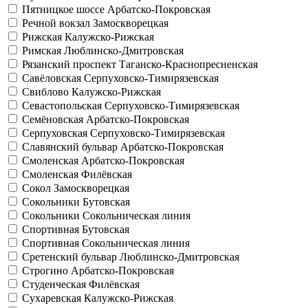
Пятницкое шоссе
Арбатско-Покровская
Речной вокзал
Замоскворецкая
Рижская
Калужско-Рижская
Римская
Люблинско-Дмитровская
Рязанский проспект
Таганско-Краснопресненская
Савёловская
Серпуховско-Тимирязевская
Свиблово
Калужско-Рижская
Севастопольская
Серпуховско-Тимирязевская
Семёновская
Арбатско-Покровская
Серпуховская
Серпуховско-Тимирязевская
Славянский бульвар
Арбатско-Покровская
Смоленская
Арбатско-Покровская
Смоленская
Филёвская
Сокол
Замоскворецкая
Сокольники
Бутовская
Сокольники
Сокольническая линия
Спортивная
Бутовская
Спортивная
Сокольническая линия
Сретенский бульвар
Люблинско-Дмитровская
Строгино
Арбатско-Покровская
Студенческая
Филёвская
Сухаревская
Калужско-Рижская