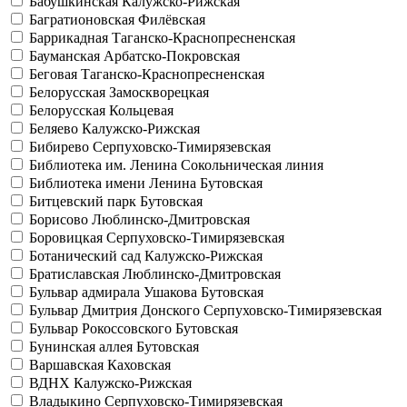
Бабушкинская
Калужско-Рижская
Багратионовская
Филёвская
Баррикадная
Таганско-Краснопресненская
Бауманская
Арбатско-Покровская
Беговая
Таганско-Краснопресненская
Белорусская
Замоскворецкая
Белорусская
Кольцевая
Беляево
Калужско-Рижская
Бибирево
Серпуховско-Тимирязевская
Библиотека им. Ленина
Сокольническая линия
Библиотека имени Ленина
Бутовская
Битцевский парк
Бутовская
Борисово
Люблинско-Дмитровская
Боровицкая
Серпуховско-Тимирязевская
Ботанический сад
Калужско-Рижская
Братиславская
Люблинско-Дмитровская
Бульвар адмирала Ушакова
Бутовская
Бульвар Дмитрия Донского
Серпуховско-Тимирязевская
Бульвар Рокоссовского
Бутовская
Бунинская аллея
Бутовская
Варшавская
Каховская
ВДНХ
Калужско-Рижская
Владыкино
Серпуховско-Тимирязевская