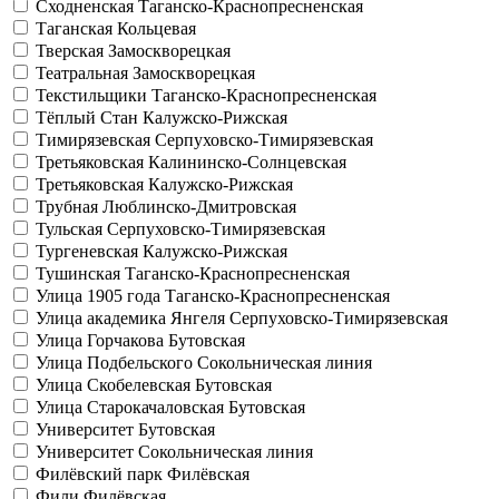
Сходненская
Таганско-Краснопресненская
Таганская
Кольцевая
Тверская
Замоскворецкая
Театральная
Замоскворецкая
Текстильщики
Таганско-Краснопресненская
Тёплый Стан
Калужско-Рижская
Тимирязевская
Серпуховско-Тимирязевская
Третьяковская
Калининско-Солнцевская
Третьяковская
Калужско-Рижская
Трубная
Люблинско-Дмитровская
Тульская
Серпуховско-Тимирязевская
Тургеневская
Калужско-Рижская
Тушинская
Таганско-Краснопресненская
Улица 1905 года
Таганско-Краснопресненская
Улица академика Янгеля
Серпуховско-Тимирязевская
Улица Горчакова
Бутовская
Улица Подбельского
Сокольническая линия
Улица Скобелевская
Бутовская
Улица Старокачаловская
Бутовская
Университет
Бутовская
Университет
Сокольническая линия
Филёвский парк
Филёвская
Фили
Филёвская