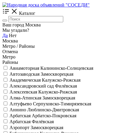
Каталог
Ваш город Москва
Мы угадали?
Да
Нет
Москва
Метро / Районы
Отмена
Метро
Районы
Авиамоторная
Калининско-Солнцевская
Автозаводская
Замоскворецкая
Академическая
Калужско-Рижская
Александровский сад
Филёвская
Алексеевская
Калужско-Рижская
Алма-Атинская
Замоскворецкая
Алтуфьево
Серпуховско-Тимирязевская
Аннино
Люблинско-Дмитровская
Арбатская
Арбатско-Покровская
Арбатская
Филёвская
Аэропорт
Замоскворецкая