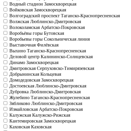
Водный стадион
Замоскворецкая
Войковская
Замоскворецкая
Волгоградский проспект
Таганско-Краснопресненская
Волжская
Люблинско-Дмитровская
Волоколамская
Арбатско-Покровская
Воробьёвы горы
Бутовская
Воробьевы горы
Сокольническая линия
Выставочная
Филёвская
Выхино
Таганско-Краснопресненская
Деловой центр
Калининско-Солнцевская
Динамо
Замоскворецкая
Дмитровская
Серпуховско-Тимирязевская
Добрынинская
Кольцевая
Домодедовская
Замоскворецкая
Достоевская
Люблинско-Дмитровская
Дубровка
Люблинско-Дмитровская
Жулебино
Таганско-Краснопресненская
Зябликово
Люблинско-Дмитровская
Измайловская
Арбатско-Покровская
Калужская
Калужско-Рижская
Кантемировская
Замоскворецкая
Каховская
Каховская