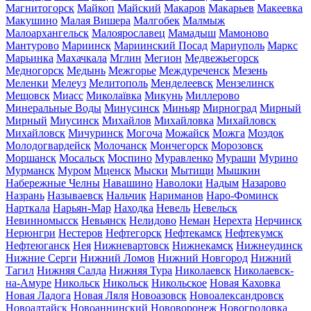
Магнитогорск
Майкоп
Майский
Макаров
Макарьев
Макеевка
Макушино
Малая Вишера
Малгобек
Малмыж
Малоархангельск
Малоярославец
Мамадыш
Мамоново
Мантурово
Мариинск
Мариинский Посад
Мариуполь
Маркс
Марьинка
Махачкала
Мглин
Мегион
Медвежьегорск
Медногорск
Медынь
Межгорье
Междуреченск
Мезень
Меленки
Мелеуз
Мелитополь
Менделеевск
Мензелинск
Мещовск
Миасс
Миколаївка
Микунь
Миллерово
Минеральные Воды
Минусинск
Миньяр
Мирноград
Мирный
Мирный
Миусинск
Михайлов
Михайловка
Михайловск
Михайловск
Мичуринск
Могоча
Можайск
Можга
Моздок
Молодогвардейск
Молочанск
Мончегорск
Морозовск
Моршанск
Мосальск
Моспино
Муравленко
Мураши
Мурино
Мурманск
Муром
Мценск
Мыски
Мытищи
Мышкин
Набережные Челны
Навашино
Наволоки
Надым
Назарово
Назрань
Называевск
Нальчик
Нариманов
Наро-Фоминск
Нарткала
Нарьян-Мар
Находка
Невель
Невельск
Невинномысск
Невьянск
Нелидово
Неман
Нерехта
Нерчинск
Нерюнгри
Нестеров
Нефтегорск
Нефтекамск
Нефтекумск
Нефтеюганск
Нея
Нижневартовск
Нижнекамск
Нижнеудинск
Нижние Серги
Нижний Ломов
Нижний Новгород
Нижний
Тагил
Нижняя Салда
Нижняя Тура
Николаевск
Николаевск-
на-Амуре
Никольск
Никольск
Никольское
Новая Каховка
Новая Ладога
Новая Ляля
Новоазовск
Новоалександровск
Новоалтайск
Новоаннинский
Нововоронеж
Новогродовка