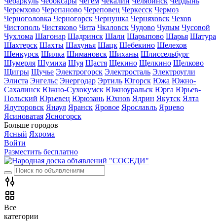
Чебаркуль
Чебоксары
Чегем
Чекалин
Челябинск
Чердынь
Черемхово
Черепаново
Череповец
Черкесск
Чермоз
Черноголовка
Черногорск
Чернушка
Черняховск
Чехов
Чистополь
Чистяково
Чита
Чкаловск
Чудово
Чулым
Чусовой
Чухлома
Шагонар
Шадринск
Шали
Шарыпово
Шарья
Шатура
Шахтерск
Шахты
Шахунья
Шацк
Шебекино
Шелехов
Шенкурск
Шилка
Шимановск
Шиханы
Шлиссельбург
Шумерля
Шумиха
Шуя
Щастя
Щекино
Щелкино
Щелково
Щигры
Щучье
Электрогорск
Электросталь
Электроугли
Элиста
Энгельс
Энергодар
Эртиль
Югорск
Южа
Южно-
Сахалинск
Южно-Сухокумск
Южноуральск
Юрга
Юрьев-
Польский
Юрьевец
Юрюзань
Юхнов
Ядрин
Якутск
Ялта
Ялуторовск
Янаул
Яранск
Яровое
Ярославль
Ярцево
Ясиноватая
Ясногорск
Больше городов
Ясный
Яхрома
Войти
Разместить бесплатно
Все
категории