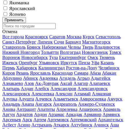
Якиманка
Ярославский
Ясенево
Применить
Отмена
Все города
Красноярск
Саратов
Москва
Курск
Севастополь
Санкт-Петербург
Липецк
Сочи
Барнаул
Магнитогорск
Ставрополь
Брянск
Набережные Челны
Тверь
Владивосток
Нижний Новгород
Тольятти
Волгоград
Новокузнецк
Томск
Воронеж
Новосибирск
Тула
Екатеринбург
Омск
Тюмень
Ижевск
Оренбург
Ульяновск
Иркутск
Пенза
Уфа
Казань
Пермь
Хабаровск
Калининград
Ростов-на-Дону
Челябинск
Киров
Рязань
Ярославль
Краснодар
Самара
Абаза
Абакан
Абдулино
Абинск
Авдеевка
Агидель
Агрыз
Адыгейск
Азнакаево
Азов
Ак-Довурак
Аксай
Алагир
Алапаевск
Алатырь
Алдан
Алейск
Александров
Александровск
Алексанровск
Алексеевка
Алексин
Алзамай
Алмазная
Алупка
Алушта
Алчевск
Альметьевск
Амвросиевка
Амурск
Анадырь
Анапа
Ангарск
Андреаполь
Анжеро-Судженск
Анива
Антрацит
Апатиты
Апрелевка
Апшеронск
Арамиль
Аргун
Ардатов
Ардон
Арзамас
Аркадак
Армавир
Армянск
Арсеньев
Арск
Артем
Артемовск
Артемовский
Архангельск
Асбест
Асино
Астрахань
Аткарск
Ахтубинск
Ачинск
Аша