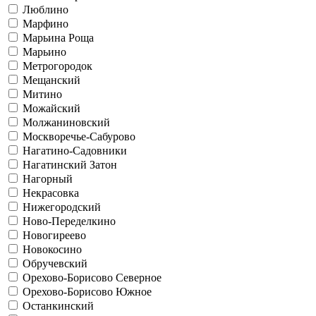
Люблино
Марфино
Марьина Роща
Марьино
Метрогородок
Мещанский
Митино
Можайский
Молжаниновский
Москворечье-Сабурово
Нагатино-Садовники
Нагатинский Затон
Нагорный
Некрасовка
Нижегородский
Ново-Переделкино
Новогиреево
Новокосино
Обручевский
Орехово-Борисово Северное
Орехово-Борисово Южное
Останкинский