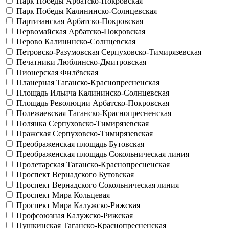
Парк Победы
Арбатско-Покровская
Парк Победы
Калининско-Солнцевская
Партизанская
Арбатско-Покровская
Первомайская
Арбатско-Покровская
Перово
Калининско-Солнцевская
Петровско-Разумовская
Серпуховско-Тимирязевская
Печатники
Люблинско-Дмитровская
Пионерская
Филёвская
Планерная
Таганско-Краснопресненская
Площадь Ильича
Калининско-Солнцевская
Площадь Революции
Арбатско-Покровская
Полежаевская
Таганско-Краснопресненская
Полянка
Серпуховско-Тимирязевская
Пражская
Серпуховско-Тимирязевская
Преображенская площадь
Бутовская
Преображенская площадь
Сокольническая линия
Пролетарская
Таганско-Краснопресненская
Проспект Вернадского
Бутовская
Проспект Вернадского
Сокольническая линия
Проспект Мира
Кольцевая
Проспект Мира
Калужско-Рижская
Профсоюзная
Калужско-Рижская
Пушкинская
Таганско-Краснопресненская