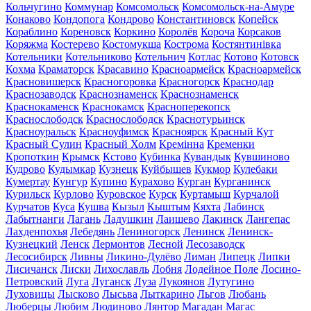
Кольчугино
Коммунар
Комсомольск
Комсомольск-на-Амуре
Конаково
Кондопога
Кондрово
Константиновск
Копейск
Кораблино
Кореновск
Коркино
Королёв
Короча
Корсаков
Коряжма
Костерево
Костомукша
Кострома
Костянтинівка
Котельники
Котельниково
Котельнич
Котлас
Котово
Котовск
Кохма
Краматорск
Красавино
Красноармейск
Красноармейск
Красновишерск
Красногоровка
Красногорск
Краснодар
Краснозаводск
Краснознаменск
Краснознаменск
Краснокаменск
Краснокамск
Красноперекопск
Краснослободск
Краснослободск
Краснотурьинск
Красноуральск
Красноуфимск
Красноярск
Красный Кут
Красный Сулин
Красный Холм
Кремінна
Кременки
Кропоткин
Крымск
Кстово
Кубинка
Кувандык
Кувшиново
Кудрово
Кудымкар
Кузнецк
Куйбышев
Кукмор
Кулебаки
Кумертау
Кунгур
Купино
Курахово
Курган
Курганинск
Курильск
Курлово
Куровское
Курск
Куртамыш
Курчалой
Курчатов
Куса
Кушва
Кызыл
Кыштым
Кяхта
Лабинск
Лабытнанги
Лагань
Ладушкин
Лаишево
Лакинск
Лангепас
Лахденпохья
Лебедянь
Лениногорск
Ленинск
Ленинск-
Кузнецкий
Ленск
Лермонтов
Лесной
Лесозаводск
Лесосибирск
Ливны
Ликино-Дулёво
Лиман
Липецк
Липки
Лисичанск
Лиски
Лихославль
Лобня
Лодейное Поле
Лосино-
Петровский
Луга
Луганск
Луза
Лукоянов
Лутугино
Луховицы
Лысково
Лысьва
Лыткарино
Льгов
Любань
Люберцы
Любим
Людиново
Лянтор
Магадан
Магас