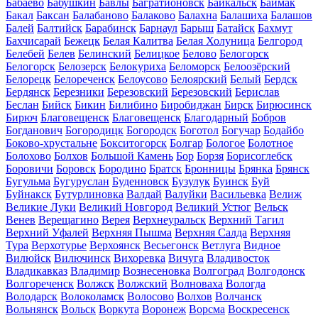
Бабаево
Бабушкин
Бавлы
Багратионовск
Байкальск
Баймак
Бакал
Баксан
Балабаново
Балаково
Балахна
Балашиха
Балашов
Балей
Балтийск
Барабинск
Барнаул
Барыш
Батайск
Бахмут
Бахчисарай
Бежецк
Белая Калитва
Белая Холуница
Белгород
Белебей
Белев
Белинский
Белицкое
Белово
Белогорск
Белогорск
Белозерск
Белокуриха
Беломорск
Белоозёрский
Белорецк
Белореченск
Белоусово
Белоярский
Белый
Бердск
Бердянск
Березники
Березовский
Березовский
Берислав
Беслан
Бийск
Бикин
Билибино
Биробиджан
Бирск
Бирюсинск
Бирюч
Благовещенск
Благовещенск
Благодарный
Бобров
Богданович
Богородицк
Богородск
Боготол
Богучар
Бодайбо
Боково-хрустальне
Бокситогорск
Болгар
Бологое
Болотное
Болохово
Болхов
Большой Камень
Бор
Борзя
Борисоглебск
Боровичи
Боровск
Бородино
Братск
Бронницы
Брянка
Брянск
Бугульма
Бугуруслан
Буденновск
Бузулук
Буинск
Буй
Буйнакск
Бутурлиновка
Валдай
Валуйки
Васильевка
Велиж
Великие Луки
Великий Новгород
Великий Устюг
Вельск
Венев
Верещагино
Верея
Верхнеуральск
Верхний Тагил
Верхний Уфалей
Верхняя Пышма
Верхняя Салда
Верхняя
Тура
Верхотурье
Верхоянск
Весьегонск
Ветлуга
Видное
Вилюйск
Вилючинск
Вихоревка
Вичуга
Владивосток
Владикавказ
Владимир
Вознесеновка
Волгоград
Волгодонск
Волгореченск
Волжск
Волжский
Волноваха
Вологда
Володарск
Волоколамск
Волосово
Волхов
Волчанск
Вольнянск
Вольск
Воркута
Воронеж
Ворсма
Воскресенск