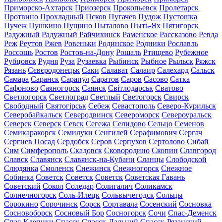
Приморско-Ахтарск
Приозерск
Прокопьевск
Пролетарск
Протвино
Прохладный
Псков
Пугачев
Пудож
Пустошка
Пучеж
Пушкино
Пущино
Пыталово
Пыть-Ях
Пятигорск
Радужный
Радужный
Райчихинск
Раменское
Рассказово
Ревда
Реж
Реутов
Ржев
Ровеньки
Родинское
Родники
Рославль
Россошь
Ростов
Ростов-на-Дону
Рошаль
Ртищево
Рубежное
Рубцовск
Рудня
Руза
Рузаевка
Рыбинск
Рыбное
Рыльск
Ряжск
Рязань
Сєвєродонецьк
Саки
Салават
Салаир
Салехард
Сальск
Самара
Саранск
Сарапул
Саратов
Саров
Сасово
Сатка
Сафоново
Саяногорск
Саянск
Світлодарськ
Сватово
Светлогорск
Светлоград
Светлый
Светогорск
Свирск
Свободный
Святогірськ
Себеж
Севастополь
Северо-Курильск
Северобайкальск
Северодвинск
Североморск
Североуральск
Северск
Северск
Севск
Сегежа
Селидово
Сельцо
Семенов
Семикаракорск
Семилуки
Сенгилей
Серафимович
Сергач
Сергиев Посад
Сердобск
Серов
Серпухов
Сертолово
Сибай
Сим
Симферополь
Скадовск
Сковородино
Скопин
Славгород
Славск
Славянск
Славянск-на-Кубани
Сланцы
Слободской
Слюдянка
Смоленск
Снежинск
Снежногорск
Снежное
Собинка
Советск
Советск
Советск
Советская Гавань
Советский
Сокол
Соледар
Солигалич
Соликамск
Солнечногорск
Соль-Илецк
Сольвычегодск
Сольцы
Сорокино
Сорочинск
Сорск
Сортавала
Сосенский
Сосновка
Сосновоборск
Сосновый Бор
Сосногорск
Сочи
Спас-Деменск
Спас-Клепики
Спасск
Спасск-Дальний
Спасск-Рязанский