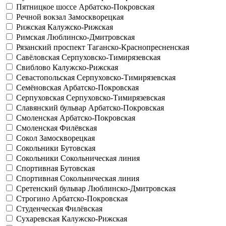
Пятницкое шоссе
Арбатско-Покровская
Речной вокзал
Замоскворецкая
Рижская
Калужско-Рижская
Римская
Люблинско-Дмитровская
Рязанский проспект
Таганско-Краснопресненская
Савёловская
Серпуховско-Тимирязевская
Свиблово
Калужско-Рижская
Севастопольская
Серпуховско-Тимирязевская
Семёновская
Арбатско-Покровская
Серпуховская
Серпуховско-Тимирязевская
Славянский бульвар
Арбатско-Покровская
Смоленская
Арбатско-Покровская
Смоленская
Филёвская
Сокол
Замоскворецкая
Сокольники
Бутовская
Сокольники
Сокольническая линия
Спортивная
Бутовская
Спортивная
Сокольническая линия
Сретенский бульвар
Люблинско-Дмитровская
Строгино
Арбатско-Покровская
Студенческая
Филёвская
Сухаревская
Калужско-Рижская