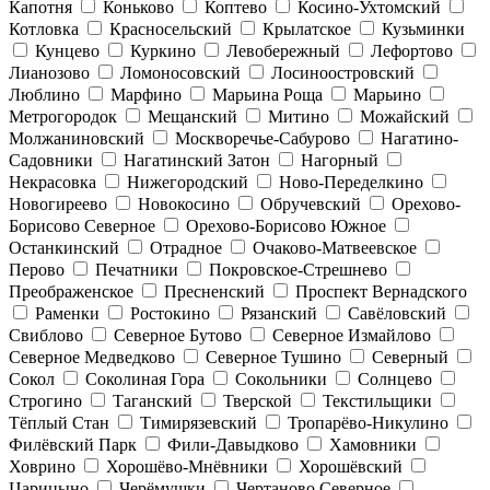
Капотня
Коньково
Коптево
Косино-Ухтомский
Котловка
Красносельский
Крылатское
Кузьминки
Кунцево
Куркино
Левобережный
Лефортово
Лианозово
Ломоносовский
Лосиноостровский
Люблино
Марфино
Марьина Роща
Марьино
Метрогородок
Мещанский
Митино
Можайский
Молжаниновский
Москворечье-Сабурово
Нагатино-
Садовники
Нагатинский Затон
Нагорный
Некрасовка
Нижегородский
Ново-Переделкино
Новогиреево
Новокосино
Обручевский
Орехово-
Борисово Северное
Орехово-Борисово Южное
Останкинский
Отрадное
Очаково-Матвеевское
Перово
Печатники
Покровское-Стрешнево
Преображенское
Пресненский
Проспект Вернадского
Раменки
Ростокино
Рязанский
Савёловский
Свиблово
Северное Бутово
Северное Измайлово
Северное Медведково
Северное Тушино
Северный
Сокол
Соколиная Гора
Сокольники
Солнцево
Строгино
Таганский
Тверской
Текстильщики
Тёплый Стан
Тимирязевский
Тропарёво-Никулино
Филёвский Парк
Фили-Давыдково
Хамовники
Ховрино
Хорошёво-Мнёвники
Хорошёвский
Царицыно
Черёмушки
Чертаново Северное