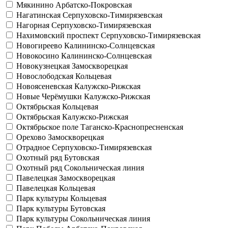
Мякинино
Арбатско-Покровская
Нагатинская
Серпуховско-Тимирязевская
Нагорная
Серпуховско-Тимирязевская
Нахимовский проспект
Серпуховско-Тимирязевская
Новогиреево
Калининско-Солнцевская
Новокосино
Калининско-Солнцевская
Новокузнецкая
Замоскворецкая
Новослободская
Кольцевая
Новоясеневская
Калужско-Рижская
Новые Черёмушки
Калужско-Рижская
Октябрьская
Кольцевая
Октябрьская
Калужско-Рижская
Октябрьское поле
Таганско-Краснопресненская
Орехово
Замоскворецкая
Отрадное
Серпуховско-Тимирязевская
Охотный ряд
Бутовская
Охотный ряд
Сокольническая линия
Павелецкая
Замоскворецкая
Павелецкая
Кольцевая
Парк культуры
Кольцевая
Парк культуры
Бутовская
Парк культуры
Сокольническая линия