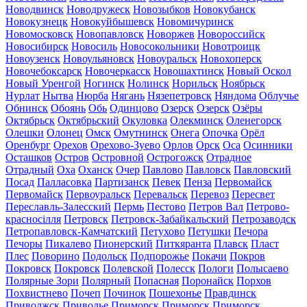
Новодвинск
Новодружеск
Новозыбков
Новокубанск
Новокузнецк
Новокуйбышевск
Новомичуринск
Новомосковск
Новопавловск
Новоржев
Новороссийск
Новосибирск
Новосиль
Новосокольники
Новотроицк
Новоузенск
Новоульяновск
Новоуральск
Новохоперск
Новочебоксарск
Новочеркасск
Новошахтинск
Новый Оскол
Новый Уренгой
Ногинск
Нолинск
Норильск
Ноябрьск
Нурлат
Нытва
Нюрба
Нягань
Нязепетровск
Няндома
Облучье
Обнинск
Обоянь
Обь
Одинцово
Озерск
Озерск
Озёры
Октябрьск
Октябрьский
Окуловка
Олекминск
Оленегорск
Олешки
Олонец
Омск
Омутнинск
Онега
Опочка
Орёл
Оренбург
Орехов
Орехово-Зуево
Орлов
Орск
Оса
Осинники
Осташков
Остров
Островной
Острогожск
Отрадное
Отрадный
Оха
Оханск
Очер
Павлово
Павловск
Павловский
Посад
Палласовка
Партизанск
Певек
Пенза
Первомайск
Первомайск
Первоуральск
Перевальск
Перевоз
Пересвет
Переславль-Залесский
Пермь
Пестово
Петров Вал
Петрово-
красносілля
Петровск
Петровск-Забайкальский
Петрозаводск
Петропавловск-Камчатский
Петухово
Петушки
Печора
Печоры
Пикалево
Пионерский
Питкяранта
Плавск
Пласт
Плес
Поворино
Подольск
Подпорожье
Покачи
Покров
Покровск
Покровск
Полевской
Полесск
Пологи
Полысаево
Полярные Зори
Полярный
Попасная
Поронайск
Порхов
Похвистнево
Почеп
Починок
Пошехонье
Правдинск
Приволжск
Приволье
Приморск
Приморск
Приморск