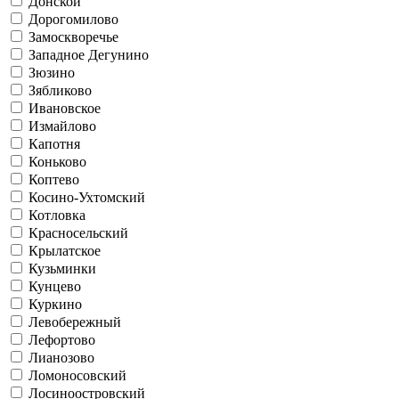
Донской
Дорогомилово
Замоскворечье
Западное Дегунино
Зюзино
Зябликово
Ивановское
Измайлово
Капотня
Коньково
Коптево
Косино-Ухтомский
Котловка
Красносельский
Крылатское
Кузьминки
Кунцево
Куркино
Левобережный
Лефортово
Лианозово
Ломоносовский
Лосиноостровский