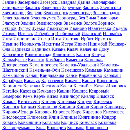
Залізне
Заозерный
Заозерск
Западная Двина
Заполярный
Запорожье
Зарайск
Заречный
Заречный
Заринск
Звенигово
Звенигород
Зверево
Зеленогорск
Зеленоград
Зеленоградск
Зеленодольск
Зеленокумск
Зерноград
Зея
Зима
Зимогорье
Златоуст
Злынка
Змеиногорск
Знаменск
Золоте
Зоринск
Зубцов
Зугрэс
Зуевка
Ивангород
Иваново
Ивантеевка
Ивдель
Игарка
Ижевск
Избербаш
Изобильный
Иланский
Иловайск
Инза
Иннополис
Инсар
Инта
Ипатово
Ирбит
Иркутск
Ирмино
Исилькуль
Искитим
Истра
Ишим
Ишимбай
Йошкар-
Ола
Кадиевка
Кадников
Казань
Калач
Калач-на-Дону
Калачинск
Калининград
Калининск
Калтан
Калуга
Кальміуське
Калязин
Камбарка
Каменка
Каменка-
Днепровская
Каменногорск
Каменск-Уральский
Каменск-
Шахтинский
Камень-на-Оби
Камешково
Камызяк
Камышин
Камышлов
Канаш
Кандалакша
Канск
Карабаново
Карабаш
Карабулак
Карасук
Карачаевск
Карачев
Каргат
Каргополь
Карпинск
Карталы
Касимов
Касли
Каспийск
Катав-Ивановск
Катайск
Каховка
Качканар
Кашин
Кашира
Кедровый
Кемерово
Кемь
Керчь
Кизел
Кизилюрт
Кизляр
Кимовск
Кимры
Кингисепп
Кинель
Кинешма
Кипуче
Киреевск
Киренск
Киржач
Кириллов
Кириши
Киров
Киров
Кировград
Кирово-Чепецк
Кировск
Кировск
Кирс
Кирсанов
Киселевск
Кисловодск
Климовск
Клин
Клинцы
Княгинино
Ковдор
Ковров
Ковылкино
Когалым
Кодинск
Козельск
Козловка
Козьмодемьянск
Кола
Кологрив
Коломна
Колпашево