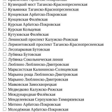
Кузнецкий мост
Таганско-Краснопресненская
Кузьминки
Таганско-Краснопресненская
Кунцевская
Арбатско-Покровская
Кунцевская
Филёвская
Курская
Арбатско-Покровская
Курская
Кольцевая
Кутузовская
Филёвская
Ленинский проспект
Калужско-Рижская
Лермонтовский проспект
Таганско-Краснопресненская
Лесопарковая
Бутовская
Лубянка
Бутовская
Лубянка
Сокольническая линия
Люблино
Люблинско-Дмитровская
Марксистская
Калининско-Солнцевская
Марьина роща
Люблинско-Дмитровская
Марьино
Люблинско-Дмитровская
Маяковская
Замоскворецкая
Медведково
Калужско-Рижская
Международная
Филёвская
Менделеевская
Серпуховско-Тимирязевская
Митино
Арбатско-Покровская
Молодёжная
Арбатско-Покровская