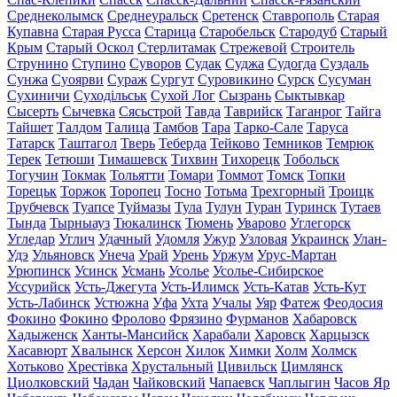
Среднеколымск
Среднеуральск
Сретенск
Ставрополь
Старая
Купавна
Старая Русса
Старица
Старобельск
Стародуб
Старый
Крым
Старый Оскол
Стерлитамак
Стрежевой
Строитель
Струнино
Ступино
Суворов
Судак
Суджа
Судогда
Суздаль
Сунжа
Суоярви
Сураж
Сургут
Суровикино
Сурск
Сусуман
Сухиничи
Суходільськ
Сухой Лог
Сызрань
Сыктывкар
Сысерть
Сычевка
Сясьстрой
Тавда
Таврийск
Таганрог
Тайга
Тайшет
Талдом
Талица
Тамбов
Тара
Тарко-Сале
Таруса
Татарск
Таштагол
Тверь
Теберда
Тейково
Темников
Темрюк
Терек
Тетюши
Тимашевск
Тихвин
Тихорецк
Тобольск
Тогучин
Токмак
Тольятти
Томари
Томмот
Томск
Топки
Торецьк
Торжок
Торопец
Тосно
Тотьма
Трехгорный
Троицк
Трубчевск
Туапсе
Туймазы
Тула
Тулун
Туран
Туринск
Тутаев
Тында
Тырныауз
Тюкалинск
Тюмень
Уварово
Углегорск
Угледар
Углич
Удачный
Удомля
Ужур
Узловая
Украинск
Улан-
Удэ
Ульяновск
Унеча
Урай
Урень
Уржум
Урус-Мартан
Урюпинск
Усинск
Усмань
Усолье
Усолье-Сибирское
Уссурийск
Усть-Джегута
Усть-Илимск
Усть-Катав
Усть-Кут
Усть-Лабинск
Устюжна
Уфа
Ухта
Учалы
Уяр
Фатеж
Феодосия
Фокино
Фокино
Фролово
Фрязино
Фурманов
Хабаровск
Хадыженск
Ханты-Мансийск
Харабали
Харовск
Харцызск
Хасавюрт
Хвалынск
Херсон
Хилок
Химки
Холм
Холмск
Хотьково
Хрестівка
Хрустальный
Цивильск
Цимлянск
Циолковский
Чадан
Чайковский
Чапаевск
Чаплыгин
Часов Яр