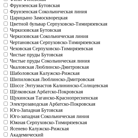
Фрунзенская
Бутовская
Фрунзенская
Сокольническая линия
Царицыно
Замоскворецкая
Цветной бульвар
Серпуховско-Тимирязевская
Черкизовская
Бутовская
Черкизовская
Сокольническая линия
Чертановская
Серпуховско-Тимирязевская
Чеховская
Серпуховско-Тимирязевская
Чистые пруды
Бутовская
Чистые пруды
Сокольническая линия
Чкаловская
Люблинско-Дмитровская
Шаболовская
Калужско-Рижская
Шипиловская
Люблинско-Дмитровская
Шоссе Энтузиастов
Калининско-Солнцевская
Щёлковская
Арбатско-Покровская
Щукинская
Таганско-Краснопресненская
Электрозаводская
Арбатско-Покровская
Юго-Западная
Бутовская
Юго-западная
Сокольническая линия
Южная
Серпуховско-Тимирязевская
Ясенево
Калужско-Рижская
Академический