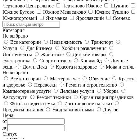
Чертаново Центральное
Чертаново Южное
Щукино
Южное Бутово
Южное Медведково
Южное Тушино
Южнопортовый
Якиманка
Ярославский
Ясенево
Категория
Не выбрано
Все категории
Недвижимость
Транспорт
Услуги
Для Бизнеса
Хобби и развлечения
Инструменты
Животные
Детские товары
Электроника
Спорт и отдых
Хэндмейд
Личные
вещи
Дом и Дача
Красота и здоровье
Мода и стиль
Не выбрано
Все категории
Мастер на час
Обучение
Красота
и здоровье
Перевозки
Ремонт и строительство
Компьютерные услуги
Деловые услуги
Уборка
Автоуслуги
Ремонт техники
Организация праздников
Фото- и видеосъемка
Изготовление на заказ
Продукты питания
Уход за животными
Другое
Цена
от
до
Статус