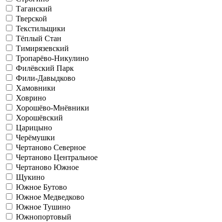
Таганский
Тверской
Текстильщики
Тёплый Стан
Тимирязевский
Тропарёво-Никулино
Филёвский Парк
Фили-Давыдково
Хамовники
Ховрино
Хорошёво-Мнёвники
Хорошёвский
Царицыно
Черёмушки
Чертаново Северное
Чертаново Центральное
Чертаново Южное
Щукино
Южное Бутово
Южное Медведково
Южное Тушино
Южнопортовый