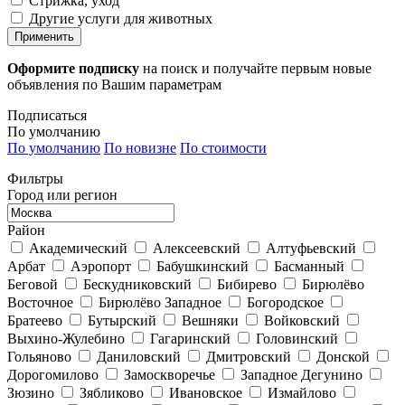
Стрижка, уход
Другие услуги для животных
Применить
Оформите подписку
на поиск и получайте первым новые
объявления по Вашим параметрам
Подписаться
По умолчанию
По умолчанию
По новизне
По стоимости
Фильтры
Город или регион
Район
Академический
Алексеевский
Алтуфьевский
Арбат
Аэропорт
Бабушкинский
Басманный
Беговой
Бескудниковский
Бибирево
Бирюлёво
Восточное
Бирюлёво Западное
Богородское
Братеево
Бутырский
Вешняки
Войковский
Выхино-Жулебино
Гагаринский
Головинский
Гольяново
Даниловский
Дмитровский
Донской
Дорогомилово
Замоскворечье
Западное Дегунино
Зюзино
Зябликово
Ивановское
Измайлово