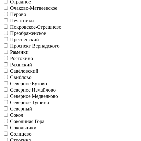
Отрадное
Очаково-Матвеевское
Перово
Печатники
Покровское-Стрешнево
Преображенское
Пресненский
Проспект Вернадского
Раменки
Ростокино
Рязанский
Савёловский
Свиблово
Северное Бутово
Северное Измайлово
Северное Медведково
Северное Тушино
Северный
Сокол
Соколиная Гора
Сокольники
Солнцево
Строгино