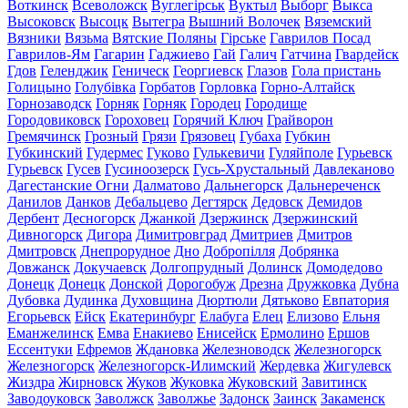
Воткинск
Всеволожск
Вуглегірськ
Вуктыл
Выборг
Выкса
Высоковск
Высоцк
Вытегра
Вышний Волочек
Вяземский
Вязники
Вязьма
Вятские Поляны
Гірське
Гаврилов Посад
Гаврилов-Ям
Гагарин
Гаджиево
Гай
Галич
Гатчина
Гвардейск
Гдов
Геленджик
Геническ
Георгиевск
Глазов
Гола пристань
Голицыно
Голубівка
Горбатов
Горловка
Горно-Алтайск
Горнозаводск
Горняк
Горняк
Городец
Городище
Городовиковск
Гороховец
Горячий Ключ
Грайворон
Гремячинск
Грозный
Грязи
Грязовец
Губаха
Губкин
Губкинский
Гудермес
Гуково
Гулькевичи
Гуляйполе
Гурьевск
Гурьевск
Гусев
Гусиноозерск
Гусь-Хрустальный
Давлеканово
Дагестанские Огни
Далматово
Дальнегорск
Дальнереченск
Данилов
Данков
Дебальцево
Дегтярск
Дедовск
Демидов
Дербент
Десногорск
Джанкой
Дзержинск
Дзержинский
Дивногорск
Дигора
Димитровград
Дмитриев
Дмитров
Дмитровск
Днепрорудное
Дно
Добропілля
Добрянка
Довжанск
Докучаевск
Долгопрудный
Долинск
Домодедово
Донецк
Донецк
Донской
Дорогобуж
Дрезна
Дружковка
Дубна
Дубовка
Дудинка
Духовщина
Дюртюли
Дятьково
Евпатория
Егорьевск
Ейск
Екатеринбург
Елабуга
Елец
Елизово
Ельня
Еманжелинск
Емва
Енакиево
Енисейск
Ермолино
Ершов
Ессентуки
Ефремов
Ждановка
Железноводск
Железногорск
Железногорск
Железногорск-Илимский
Жердевка
Жигулевск
Жиздра
Жирновск
Жуков
Жуковка
Жуковский
Завитинск
Заводоуковск
Заволжск
Заволжье
Задонск
Заинск
Закаменск