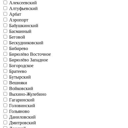
Алексеевский
Алтуфьевский
Арбат
Аэропорт
Бабушкинский
Басманный
Беговой
Бескудниковский
Бибирево
Бирюлёво Восточное
Бирюлёво Западное
Богородское
Братеево
Бутырский
Вешняки
Войковский
Выхино-Жулебино
Гагаринский
Головинский
Гольяново
Даниловский
Дмитровский