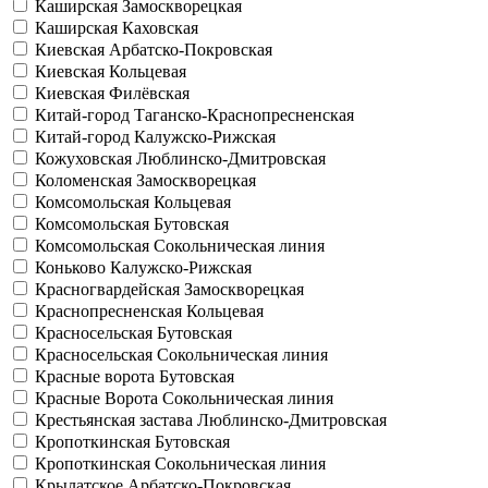
Каширская
Замоскворецкая
Каширская
Каховская
Киевская
Арбатско-Покровская
Киевская
Кольцевая
Киевская
Филёвская
Китай-город
Таганско-Краснопресненская
Китай-город
Калужско-Рижская
Кожуховская
Люблинско-Дмитровская
Коломенская
Замоскворецкая
Комсомольская
Кольцевая
Комсомольская
Бутовская
Комсомольская
Сокольническая линия
Коньково
Калужско-Рижская
Красногвардейская
Замоскворецкая
Краснопресненская
Кольцевая
Красносельская
Бутовская
Красносельская
Сокольническая линия
Красные ворота
Бутовская
Красные Ворота
Сокольническая линия
Крестьянская застава
Люблинско-Дмитровская
Кропоткинская
Бутовская
Кропоткинская
Сокольническая линия
Крылатское
Арбатско-Покровская