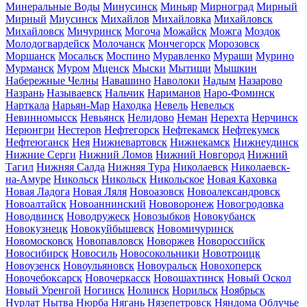
Минеральные Воды
Минусинск
Миньяр
Мирноград
Мирный
Мирный
Миусинск
Михайлов
Михайловка
Михайловск
Михайловск
Мичуринск
Могоча
Можайск
Можга
Моздок
Молодогвардейск
Молочанск
Мончегорск
Морозовск
Моршанск
Мосальск
Моспино
Муравленко
Мураши
Мурино
Мурманск
Муром
Мценск
Мыски
Мытищи
Мышкин
Набережные Челны
Навашино
Наволоки
Надым
Назарово
Назрань
Называевск
Нальчик
Нариманов
Наро-Фоминск
Нарткала
Нарьян-Мар
Находка
Невель
Невельск
Невинномысск
Невьянск
Нелидово
Неман
Нерехта
Нерчинск
Нерюнгри
Нестеров
Нефтегорск
Нефтекамск
Нефтекумск
Нефтеюганск
Нея
Нижневартовск
Нижнекамск
Нижнеудинск
Нижние Серги
Нижний Ломов
Нижний Новгород
Нижний
Тагил
Нижняя Салда
Нижняя Тура
Николаевск
Николаевск-
на-Амуре
Никольск
Никольск
Никольское
Новая Каховка
Новая Ладога
Новая Ляля
Новоазовск
Новоалександровск
Новоалтайск
Новоаннинский
Нововоронеж
Новогродовка
Новодвинск
Новодружеск
Новозыбков
Новокубанск
Новокузнецк
Новокуйбышевск
Новомичуринск
Новомосковск
Новопавловск
Новоржев
Новороссийск
Новосибирск
Новосиль
Новосокольники
Новотроицк
Новоузенск
Новоульяновск
Новоуральск
Новохоперск
Новочебоксарск
Новочеркасск
Новошахтинск
Новый Оскол
Новый Уренгой
Ногинск
Нолинск
Норильск
Ноябрьск
Нурлат
Нытва
Нюрба
Нягань
Нязепетровск
Няндома
Облучье