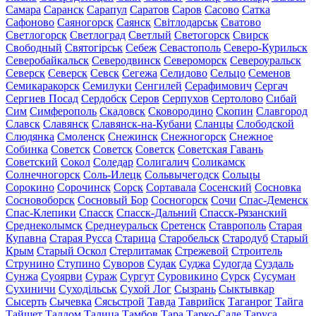
Самара
Саранск
Сарапул
Саратов
Саров
Сасово
Сатка
Сафоново
Саяногорск
Саянск
Світлодарськ
Сватово
Светлогорск
Светлоград
Светлый
Светогорск
Свирск
Свободный
Святогірськ
Себеж
Севастополь
Северо-Курильск
Северобайкальск
Северодвинск
Североморск
Североуральск
Северск
Северск
Севск
Сегежа
Селидово
Сельцо
Семенов
Семикаракорск
Семилуки
Сенгилей
Серафимович
Сергач
Сергиев Посад
Сердобск
Серов
Серпухов
Сертолово
Сибай
Сим
Симферополь
Скадовск
Сковородино
Скопин
Славгород
Славск
Славянск
Славянск-на-Кубани
Сланцы
Слободской
Слюдянка
Смоленск
Снежинск
Снежногорск
Снежное
Собинка
Советск
Советск
Советск
Советская Гавань
Советский
Сокол
Соледар
Солигалич
Соликамск
Солнечногорск
Соль-Илецк
Сольвычегодск
Сольцы
Сорокино
Сорочинск
Сорск
Сортавала
Сосенский
Сосновка
Сосновоборск
Сосновый Бор
Сосногорск
Сочи
Спас-Деменск
Спас-Клепики
Спасск
Спасск-Дальний
Спасск-Рязанский
Среднеколымск
Среднеуральск
Сретенск
Ставрополь
Старая
Купавна
Старая Русса
Старица
Старобельск
Стародуб
Старый
Крым
Старый Оскол
Стерлитамак
Стрежевой
Строитель
Струнино
Ступино
Суворов
Судак
Суджа
Судогда
Суздаль
Сунжа
Суоярви
Сураж
Сургут
Суровикино
Сурск
Сусуман
Сухиничи
Суходільськ
Сухой Лог
Сызрань
Сыктывкар
Сысерть
Сычевка
Сясьстрой
Тавда
Таврийск
Таганрог
Тайга
Тайшет
Талдом
Талица
Тамбов
Тара
Тарко-Сале
Таруса