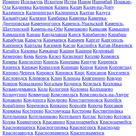
Ирмино
Исилькуль
Искитим
Истра
Ишим
Ишимбай
Йошкар-
Ола
Кадиевка
Кадников
Казань
Калач
Калач-на-Дону
Калачинск
Калининград
Калининск
Калтан
Калуга
Кальміуське
Калязин
Камбарка
Каменка
Каменка-
Днепровская
Каменногорск
Каменск-Уральский
Каменск-
Шахтинский
Камень-на-Оби
Камешково
Камызяк
Камышин
Камышлов
Канаш
Кандалакша
Канск
Карабаново
Карабаш
Карабулак
Карасук
Карачаевск
Карачев
Каргат
Каргополь
Карпинск
Карталы
Касимов
Касли
Каспийск
Катав-Ивановск
Катайск
Каховка
Качканар
Кашин
Кашира
Кедровый
Кемерово
Кемь
Керчь
Кизел
Кизилюрт
Кизляр
Кимовск
Кимры
Кингисепп
Кинель
Кинешма
Кипуче
Киреевск
Киренск
Киржач
Кириллов
Кириши
Киров
Киров
Кировград
Кирово-Чепецк
Кировск
Кировск
Кирс
Кирсанов
Киселевск
Кисловодск
Климовск
Клин
Клинцы
Княгинино
Ковдор
Ковров
Ковылкино
Когалым
Кодинск
Козельск
Козловка
Козьмодемьянск
Кола
Кологрив
Коломна
Колпашево
Кольчугино
Коммунар
Комсомольск
Комсомольск-на-Амуре
Конаково
Кондопога
Кондрово
Константиновск
Копейск
Кораблино
Кореновск
Коркино
Королёв
Короча
Корсаков
Коряжма
Костерево
Костомукша
Кострома
Костянтинівка
Котельники
Котельниково
Котельнич
Котлас
Котово
Котовск
Кохма
Краматорск
Красавино
Красноармейск
Красноармейск
Красновишерск
Красногоровка
Красногорск
Краснодар
Краснозаводск
Краснознаменск
Краснознаменск