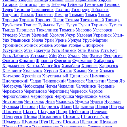
Татарск
Таштагол
Тверь
Теберда
Тейково
Темников
Темрюк
Терек
Тетюши
Тимашевск
Тихвин
Тихорецк
Тобольск
Тогучин
Токмак
Тольятти
Томари
Томмот
Томск
Топки
Торецьк
Торжок
Торопец
Тосно
Тотьма
Трехгорный
Троицк
Трубчевск
Туапсе
Туймазы
Тула
Тулун
Туран
Туринск
Тутаев
Тында
Тырныауз
Тюкалинск
Тюмень
Уварово
Углегорск
Угледар
Углич
Удачный
Удомля
Ужур
Узловая
Украинск
Улан-
Удэ
Ульяновск
Унеча
Урай
Урень
Уржум
Урус-Мартан
Урюпинск
Усинск
Усмань
Усолье
Усолье-Сибирское
Уссурийск
Усть-Джегута
Усть-Илимск
Усть-Катав
Усть-Кут
Усть-Лабинск
Устюжна
Уфа
Ухта
Учалы
Уяр
Фатеж
Феодосия
Фокино
Фокино
Фролово
Фрязино
Фурманов
Хабаровск
Хадыженск
Ханты-Мансийск
Харабали
Харовск
Харцызск
Хасавюрт
Хвалынск
Херсон
Хилок
Химки
Холм
Холмск
Хотьково
Хрестівка
Хрустальный
Цивильск
Цимлянск
Циолковский
Чадан
Чайковский
Чапаевск
Чаплыгин
Часов Яр
Чебаркуль
Чебоксары
Чегем
Чекалин
Челябинск
Чердынь
Черемхово
Черепаново
Череповец
Черкесск
Чермоз
Черноголовка
Черногорск
Чернушка
Черняховск
Чехов
Чистополь
Чистяково
Чита
Чкаловск
Чудово
Чулым
Чусовой
Чухлома
Шагонар
Шадринск
Шали
Шарыпово
Шарья
Шатура
Шахтерск
Шахты
Шахунья
Шацк
Шебекино
Шелехов
Шенкурск
Шилка
Шимановск
Шиханы
Шлиссельбург
Шумерля
Шумиха
Шуя
Щастя
Щекино
Щелкино
Щелково
Щигры
Щучье
Электрогорск
Электросталь
Электроугли