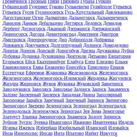
Гремячинск
Грозный
Грязи
Грязовец
Губаха
Губкин
Губкинский
Гудермес
Гуково
Гулькевичи
Гуляйполе
Гурьевск
Гурьевск
Гусев
Гусиноозерск
Гусь-Хрустальный
Давлеканово
Дагестанские Огни
Далматово
Дальнегорск
Дальнереченск
Данилов
Данков
Дебальцево
Дегтярск
Дедовск
Демидов
Дербент
Десногорск
Джанкой
Дзержинск
Дзержинский
Дивногорск
Дигора
Димитровград
Дмитриев
Дмитров
Дмитровск
Днепрорудное
Дно
Добропілля
Добрянка
Довжанск
Докучаевск
Долгопрудный
Долинск
Домодедово
Донецк
Донецк
Донской
Дорогобуж
Дрезна
Дружковка
Дубна
Дубовка
Дудинка
Духовщина
Дюртюли
Дятьково
Евпатория
Егорьевск
Ейск
Екатеринбург
Елабуга
Елец
Елизово
Ельня
Еманжелинск
Емва
Енакиево
Енисейск
Ермолино
Ершов
Ессентуки
Ефремов
Ждановка
Железноводск
Железногорск
Железногорск
Железногорск-Илимский
Жердевка
Жигулевск
Жиздра
Жирновск
Жуков
Жуковка
Жуковский
Завитинск
Заводоуковск
Заволжск
Заволжье
Задонск
Заинск
Закаменск
Залізне
Заозерный
Заозерск
Западная Двина
Заполярный
Запорожье
Зарайск
Заречный
Заречный
Заринск
Звенигово
Звенигород
Зверево
Зеленогорск
Зеленоград
Зеленоградск
Зеленодольск
Зеленокумск
Зерноград
Зея
Зима
Зимогорье
Златоуст
Злынка
Змеиногорск
Знаменск
Золоте
Зоринск
Зубцов
Зугрэс
Зуевка
Ивангород
Иваново
Ивантеевка
Ивдель
Игарка
Ижевск
Избербаш
Изобильный
Иланский
Иловайск
Инза
Иннополис
Инсар
Инта
Ипатово
Ирбит
Иркутск