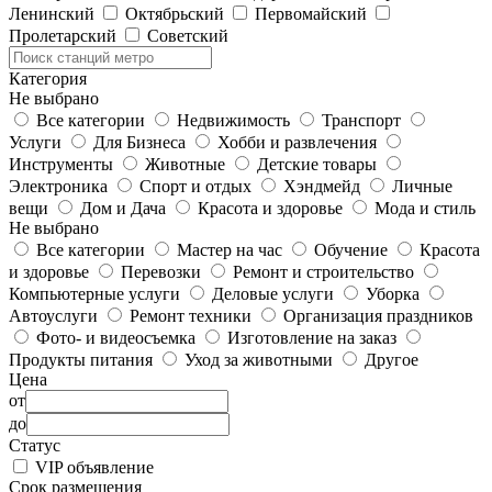
Ленинский
Октябрьский
Первомайский
Пролетарский
Советский
Категория
Не выбрано
Все категории
Недвижимость
Транспорт
Услуги
Для Бизнеса
Хобби и развлечения
Инструменты
Животные
Детские товары
Электроника
Спорт и отдых
Хэндмейд
Личные
вещи
Дом и Дача
Красота и здоровье
Мода и стиль
Не выбрано
Все категории
Мастер на час
Обучение
Красота
и здоровье
Перевозки
Ремонт и строительство
Компьютерные услуги
Деловые услуги
Уборка
Автоуслуги
Ремонт техники
Организация праздников
Фото- и видеосъемка
Изготовление на заказ
Продукты питания
Уход за животными
Другое
Цена
от
до
Статус
VIP объявление
Срок размещения