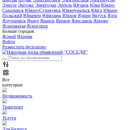
Элиста
Энгельс
Энергодар
Эртиль
Югорск
Южа
Южно-
Сахалинск
Южно-Сухокумск
Южноуральск
Юрга
Юрьев-
Польский
Юрьевец
Юрюзань
Юхнов
Ядрин
Якутск
Ялта
Ялуторовск
Янаул
Яранск
Яровое
Ярославль
Ярцево
Ясиноватая
Ясногорск
Больше городов
Ясный
Яхрома
Войти
Разместить бесплатно
Все
категории
Недвижимость
Транспорт
Услуги
Для Бизнеса