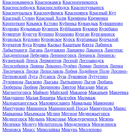
Краснокаменск
Краснокамск
Красноперекопск
Краснослободск
Краснослободск
Краснотурьинск
Красноуральск
Красноуфимск
Красноярск
Красный Кут
Красный Сулин
Красный Холм
Кремінна
Кременки
Кропоткин
Крымск
Кстово
Кубинка
Кувандык
Кувшиново
Кудрово
Кудымкар
Кузнецк
Куйбышев
Кукмор
Кулебаки
Кумертау
Кунгур
Купино
Курахово
Курган
Курганинск
Курильск
Курлово
Куровское
Курск
Куртамыш
Курчалой
Курчатов
Куса
Кушва
Кызыл
Кыштым
Кяхта
Лабинск
Лабытнанги
Лагань
Ладушкин
Лаишево
Лакинск
Лангепас
Лахденпохья
Лебедянь
Лениногорск
Ленинск
Ленинск-
Кузнецкий
Ленск
Лермонтов
Лесной
Лесозаводск
Лесосибирск
Ливны
Ликино-Дулёво
Лиман
Липецк
Липки
Лисичанск
Лиски
Лихославль
Лобня
Лодейное Поле
Лосино-
Петровский
Луга
Луганск
Луза
Лукоянов
Лутугино
Луховицы
Лысково
Лысьва
Лыткарино
Льгов
Любань
Люберцы
Любим
Людиново
Лянтор
Магадан
Магас
Магнитогорск
Майкоп
Майский
Макаров
Макарьев
Макеевка
Макушино
Малая Вишера
Малгобек
Малмыж
Малоархангельск
Малоярославец
Мамадыш
Мамоново
Мантурово
Мариинск
Мариинский Посад
Мариуполь
Маркс
Марьинка
Махачкала
Мглин
Мегион
Медвежьегорск
Медногорск
Медынь
Межгорье
Междуреченск
Мезень
Меленки
Мелеуз
Мелитополь
Менделеевск
Мензелинск
Мещовск
Миасс
Миколаївка
Микунь
Миллерово