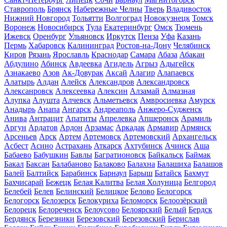
Ставрополь
Брянск
Набережные Челны
Тверь
Владивосток
Нижний Новгород
Тольятти
Волгоград
Новокузнецк
Томск
Воронеж
Новосибирск
Тула
Екатеринбург
Омск
Тюмень
Ижевск
Оренбург
Ульяновск
Иркутск
Пенза
Уфа
Казань
Пермь
Хабаровск
Калининград
Ростов-на-Дону
Челябинск
Киров
Рязань
Ярославль
Краснодар
Самара
Абаза
Абакан
Абдулино
Абинск
Авдеевка
Агидель
Агрыз
Адыгейск
Азнакаево
Азов
Ак-Довурак
Аксай
Алагир
Алапаевск
Алатырь
Алдан
Алейск
Александров
Александровск
Алексанровск
Алексеевка
Алексин
Алзамай
Алмазная
Алупка
Алушта
Алчевск
Альметьевск
Амвросиевка
Амурск
Анадырь
Анапа
Ангарск
Андреаполь
Анжеро-Судженск
Анива
Антрацит
Апатиты
Апрелевка
Апшеронск
Арамиль
Аргун
Ардатов
Ардон
Арзамас
Аркадак
Армавир
Армянск
Арсеньев
Арск
Артем
Артемовск
Артемовский
Архангельск
Асбест
Асино
Астрахань
Аткарск
Ахтубинск
Ачинск
Аша
Бабаево
Бабушкин
Бавлы
Багратионовск
Байкальск
Баймак
Бакал
Баксан
Балабаново
Балаково
Балахна
Балашиха
Балашов
Балей
Балтийск
Барабинск
Барнаул
Барыш
Батайск
Бахмут
Бахчисарай
Бежецк
Белая Калитва
Белая Холуница
Белгород
Белебей
Белев
Белинский
Белицкое
Белово
Белогорск
Белогорск
Белозерск
Белокуриха
Беломорск
Белоозёрский
Белорецк
Белореченск
Белоусово
Белоярский
Белый
Бердск
Бердянск
Березники
Березовский
Березовский
Берислав