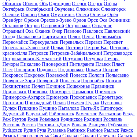
Обнинск
Обоянь
Обь
Одинцово
Озерск
Озерск
Озёры
Октябрьск
Октябрьский
Окуловка
Олекминск
Оленегорск
Олешки
Олонец
Омск
Омутнинск
Онега
Опочка
Орёл
Оренбург
Орехов
Орехово-Зуево
Орлов
Орск
Оса
Осинники
Осташков
Остров
Островной
Острогожск
Отрадное
Отрадный
Оха
Оханск
Очер
Павлово
Павловск
Павловский
Посад
Палласовка
Партизанск
Певек
Пенза
Первомайск
Первомайск
Первоуральск
Перевальск
Перевоз
Пересвет
Переславль-Залесский
Пермь
Пестово
Петров Вал
Петрово-
красносілля
Петровск
Петровск-Забайкальский
Петрозаводск
Петропавловск-Камчатский
Петухово
Петушки
Печора
Печоры
Пикалево
Пионерский
Питкяранта
Плавск
Пласт
Плес
Поворино
Подольск
Подпорожье
Покачи
Покров
Покровск
Покровск
Полевской
Полесск
Пологи
Полысаево
Полярные Зори
Полярный
Попасная
Поронайск
Порхов
Похвистнево
Почеп
Починок
Пошехонье
Правдинск
Приволжск
Приволье
Приморск
Приморск
Приморск
Приморско-Ахтарск
Приозерск
Прокопьевск
Пролетарск
Протвино
Прохладный
Псков
Пугачев
Пудож
Пустошка
Пучеж
Пушкино
Пущино
Пыталово
Пыть-Ях
Пятигорск
Радужный
Радужный
Райчихинск
Раменское
Рассказово
Ревда
Реж
Реутов
Ржев
Ровеньки
Родинское
Родники
Рославль
Россошь
Ростов
Ростов-на-Дону
Рошаль
Ртищево
Рубежное
Рубцовск
Рудня
Руза
Рузаевка
Рыбинск
Рыбное
Рыльск
Ряжск
Рязань
Сєвєродонецьк
Саки
Салават
Салаир
Салехард
Сальск