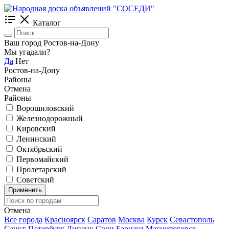
Каталог
Ваш город Ростов-на-Дону
Мы угадали?
Да
Нет
Ростов-на-Дону
Районы
Отмена
Районы
Ворошиловский
Железнодорожный
Кировский
Ленинский
Октябрьский
Первомайский
Пролетарский
Советский
Применить
Отмена
Все города
Красноярск
Саратов
Москва
Курск
Севастополь
Санкт-Петербург
Липецк
Сочи
Барнаул
Магнитогорск