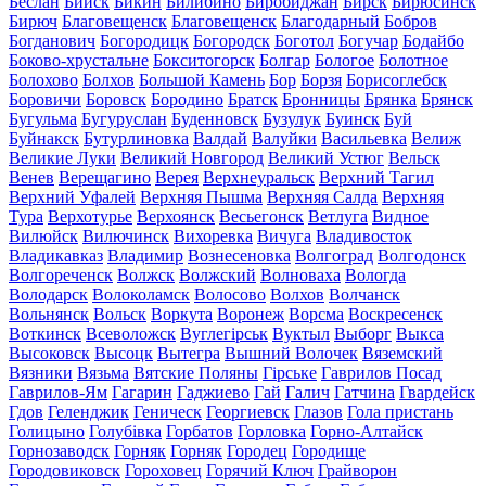
Беслан
Бийск
Бикин
Билибино
Биробиджан
Бирск
Бирюсинск
Бирюч
Благовещенск
Благовещенск
Благодарный
Бобров
Богданович
Богородицк
Богородск
Боготол
Богучар
Бодайбо
Боково-хрустальне
Бокситогорск
Болгар
Бологое
Болотное
Болохово
Болхов
Большой Камень
Бор
Борзя
Борисоглебск
Боровичи
Боровск
Бородино
Братск
Бронницы
Брянка
Брянск
Бугульма
Бугуруслан
Буденновск
Бузулук
Буинск
Буй
Буйнакск
Бутурлиновка
Валдай
Валуйки
Васильевка
Велиж
Великие Луки
Великий Новгород
Великий Устюг
Вельск
Венев
Верещагино
Верея
Верхнеуральск
Верхний Тагил
Верхний Уфалей
Верхняя Пышма
Верхняя Салда
Верхняя
Тура
Верхотурье
Верхоянск
Весьегонск
Ветлуга
Видное
Вилюйск
Вилючинск
Вихоревка
Вичуга
Владивосток
Владикавказ
Владимир
Вознесеновка
Волгоград
Волгодонск
Волгореченск
Волжск
Волжский
Волноваха
Вологда
Володарск
Волоколамск
Волосово
Волхов
Волчанск
Вольнянск
Вольск
Воркута
Воронеж
Ворсма
Воскресенск
Воткинск
Всеволожск
Вуглегірськ
Вуктыл
Выборг
Выкса
Высоковск
Высоцк
Вытегра
Вышний Волочек
Вяземский
Вязники
Вязьма
Вятские Поляны
Гірське
Гаврилов Посад
Гаврилов-Ям
Гагарин
Гаджиево
Гай
Галич
Гатчина
Гвардейск
Гдов
Геленджик
Геническ
Георгиевск
Глазов
Гола пристань
Голицыно
Голубівка
Горбатов
Горловка
Горно-Алтайск
Горнозаводск
Горняк
Горняк
Городец
Городище
Городовиковск
Гороховец
Горячий Ключ
Грайворон