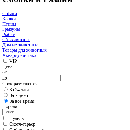
Собаки
Кошки
Птицы
Грызуны
Рыбки
С/х животные
Другие животные
Товары для животных
Аквариумистика
VIP
Цена
от
до
Срок размещения
За 24 часа
За 7 дней
За все время
Порода
Пудель
Скотч-терьер
Сибирский хаски