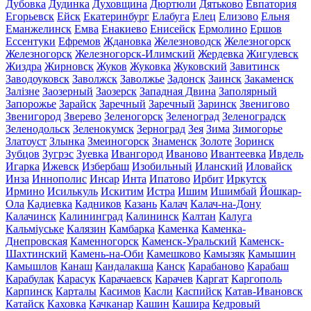
Дубовка
Дудинка
Духовщина
Дюртюли
Дятьково
Евпатория
Егорьевск
Ейск
Екатеринбург
Елабуга
Елец
Елизово
Ельня
Еманжелинск
Емва
Енакиево
Енисейск
Ермолино
Ершов
Ессентуки
Ефремов
Ждановка
Железноводск
Железногорск
Железногорск
Железногорск-Илимский
Жердевка
Жигулевск
Жиздра
Жирновск
Жуков
Жуковка
Жуковский
Завитинск
Заводоуковск
Заволжск
Заволжье
Задонск
Заинск
Закаменск
Залізне
Заозерный
Заозерск
Западная Двина
Заполярный
Запорожье
Зарайск
Заречный
Заречный
Заринск
Звенигово
Звенигород
Зверево
Зеленогорск
Зеленоград
Зеленоградск
Зеленодольск
Зеленокумск
Зерноград
Зея
Зима
Зимогорье
Златоуст
Злынка
Змеиногорск
Знаменск
Золоте
Зоринск
Зубцов
Зугрэс
Зуевка
Ивангород
Иваново
Ивантеевка
Ивдель
Игарка
Ижевск
Избербаш
Изобильный
Иланский
Иловайск
Инза
Иннополис
Инсар
Инта
Ипатово
Ирбит
Иркутск
Ирмино
Исилькуль
Искитим
Истра
Ишим
Ишимбай
Йошкар-
Ола
Кадиевка
Кадников
Казань
Калач
Калач-на-Дону
Калачинск
Калининград
Калининск
Калтан
Калуга
Кальміуське
Калязин
Камбарка
Каменка
Каменка-
Днепровская
Каменногорск
Каменск-Уральский
Каменск-
Шахтинский
Камень-на-Оби
Камешково
Камызяк
Камышин
Камышлов
Канаш
Кандалакша
Канск
Карабаново
Карабаш
Карабулак
Карасук
Карачаевск
Карачев
Каргат
Каргополь
Карпинск
Карталы
Касимов
Касли
Каспийск
Катав-Ивановск
Катайск
Каховка
Качканар
Кашин
Кашира
Кедровый