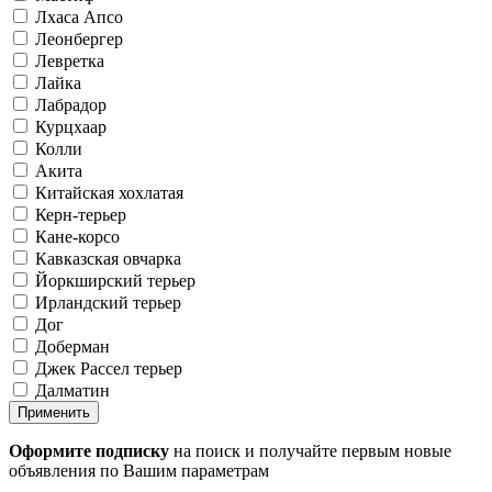
Лхаса Апсо
Леонбергер
Левретка
Лайка
Лабрадор
Курцхаар
Колли
Акита
Китайская хохлатая
Керн-терьер
Кане-корсо
Кавказская овчарка
Йоркширский терьер
Ирландский терьер
Дог
Доберман
Джек Рассел терьер
Далматин
Применить
Оформите подписку
на поиск и получайте первым новые
объявления по Вашим параметрам