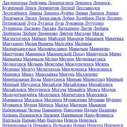
Лахденпохья
Лебедянь
Лениногорск
Ленинск
Ленинск-
Кузнецкий
Ленск
Лермонтов
Лесной
Лесозаводск
Лесосибирск
Ливны
Ликино-Дулёво
Лиман
Липецк
Липки
Лисичанск
Лиски
Лихославль
Лобня
Лодейное Поле
Лосино-
Петровский
Луга
Луганск
Луза
Лукоянов
Лутугино
Луховицы
Лысково
Лысьва
Лыткарино
Льгов
Любань
Люберцы
Любим
Людиново
Лянтор
Магадан
Магас
Магнитогорск
Майкоп
Майский
Макаров
Макарьев
Макеевка
Макушино
Малая Вишера
Малгобек
Малмыж
Малоархангельск
Малоярославец
Мамадыш
Мамоново
Мантурово
Мариинск
Мариинский Посад
Мариуполь
Маркс
Марьинка
Махачкала
Мглин
Мегион
Медвежьегорск
Медногорск
Медынь
Межгорье
Междуреченск
Мезень
Меленки
Мелеуз
Мелитополь
Менделеевск
Мензелинск
Мещовск
Миасс
Миколаївка
Микунь
Миллерово
Минеральные Воды
Минусинск
Миньяр
Мирноград
Мирный
Мирный
Миусинск
Михайлов
Михайловка
Михайловск
Михайловск
Мичуринск
Могоча
Можайск
Можга
Моздок
Молодогвардейск
Молочанск
Мончегорск
Морозовск
Моршанск
Мосальск
Моспино
Муравленко
Мураши
Мурино
Мурманск
Муром
Мценск
Мыски
Мытищи
Мышкин
Набережные Челны
Навашино
Наволоки
Надым
Назарово
Назрань
Называевск
Нальчик
Нариманов
Наро-Фоминск
Нарткала
Нарьян-Мар
Находка
Невель
Невельск
Невинномысск
Невьянск
Нелидово
Неман
Нерехта
Нерчинск