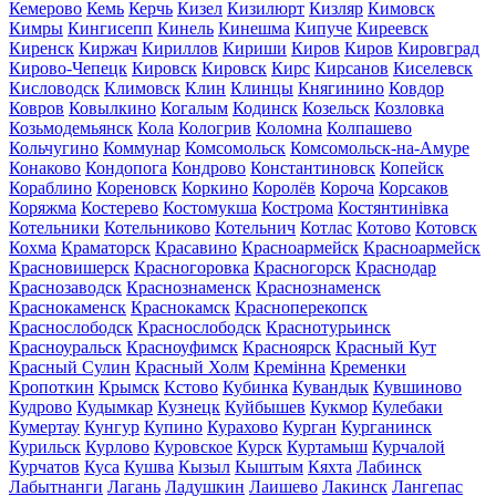
Кемерово
Кемь
Керчь
Кизел
Кизилюрт
Кизляр
Кимовск
Кимры
Кингисепп
Кинель
Кинешма
Кипуче
Киреевск
Киренск
Киржач
Кириллов
Кириши
Киров
Киров
Кировград
Кирово-Чепецк
Кировск
Кировск
Кирс
Кирсанов
Киселевск
Кисловодск
Климовск
Клин
Клинцы
Княгинино
Ковдор
Ковров
Ковылкино
Когалым
Кодинск
Козельск
Козловка
Козьмодемьянск
Кола
Кологрив
Коломна
Колпашево
Кольчугино
Коммунар
Комсомольск
Комсомольск-на-Амуре
Конаково
Кондопога
Кондрово
Константиновск
Копейск
Кораблино
Кореновск
Коркино
Королёв
Короча
Корсаков
Коряжма
Костерево
Костомукша
Кострома
Костянтинівка
Котельники
Котельниково
Котельнич
Котлас
Котово
Котовск
Кохма
Краматорск
Красавино
Красноармейск
Красноармейск
Красновишерск
Красногоровка
Красногорск
Краснодар
Краснозаводск
Краснознаменск
Краснознаменск
Краснокаменск
Краснокамск
Красноперекопск
Краснослободск
Краснослободск
Краснотурьинск
Красноуральск
Красноуфимск
Красноярск
Красный Кут
Красный Сулин
Красный Холм
Кремінна
Кременки
Кропоткин
Крымск
Кстово
Кубинка
Кувандык
Кувшиново
Кудрово
Кудымкар
Кузнецк
Куйбышев
Кукмор
Кулебаки
Кумертау
Кунгур
Купино
Курахово
Курган
Курганинск
Курильск
Курлово
Куровское
Курск
Куртамыш
Курчалой
Курчатов
Куса
Кушва
Кызыл
Кыштым
Кяхта
Лабинск
Лабытнанги
Лагань
Ладушкин
Лаишево
Лакинск
Лангепас