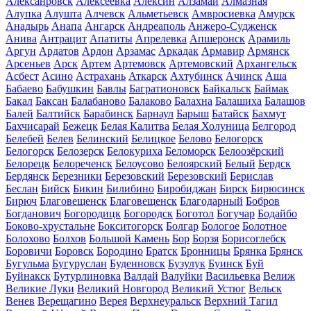
Алексанровск
Алексеевка
Алексин
Алзамай
Алмазная
Алупка
Алушта
Алчевск
Альметьевск
Амвросиевка
Амурск
Анадырь
Анапа
Ангарск
Андреаполь
Анжеро-Судженск
Анива
Антрацит
Апатиты
Апрелевка
Апшеронск
Арамиль
Аргун
Ардатов
Ардон
Арзамас
Аркадак
Армавир
Армянск
Арсеньев
Арск
Артем
Артемовск
Артемовский
Архангельск
Асбест
Асино
Астрахань
Аткарск
Ахтубинск
Ачинск
Аша
Бабаево
Бабушкин
Бавлы
Багратионовск
Байкальск
Баймак
Бакал
Баксан
Балабаново
Балаково
Балахна
Балашиха
Балашов
Балей
Балтийск
Барабинск
Барнаул
Барыш
Батайск
Бахмут
Бахчисарай
Бежецк
Белая Калитва
Белая Холуница
Белгород
Белебей
Белев
Белинский
Белицкое
Белово
Белогорск
Белогорск
Белозерск
Белокуриха
Беломорск
Белоозёрский
Белорецк
Белореченск
Белоусово
Белоярский
Белый
Бердск
Бердянск
Березники
Березовский
Березовский
Берислав
Беслан
Бийск
Бикин
Билибино
Биробиджан
Бирск
Бирюсинск
Бирюч
Благовещенск
Благовещенск
Благодарный
Бобров
Богданович
Богородицк
Богородск
Боготол
Богучар
Бодайбо
Боково-хрустальне
Бокситогорск
Болгар
Бологое
Болотное
Болохово
Болхов
Большой Камень
Бор
Борзя
Борисоглебск
Боровичи
Боровск
Бородино
Братск
Бронницы
Брянка
Брянск
Бугульма
Бугуруслан
Буденновск
Бузулук
Буинск
Буй
Буйнакск
Бутурлиновка
Валдай
Валуйки
Васильевка
Велиж
Великие Луки
Великий Новгород
Великий Устюг
Вельск
Венев
Верещагино
Верея
Верхнеуральск
Верхний Тагил