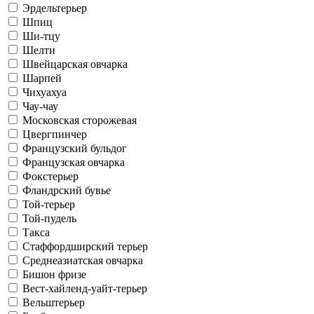
Эрдельтерьер
Шпиц
Ши-тцу
Шелти
Швейцарская овчарка
Шарпей
Чихуахуа
Чау-чау
Московская сторожевая
Цвергпинчер
Французский бульдог
Французская овчарка
Фокстерьер
Фландрский бувье
Той-терьер
Той-пудель
Такса
Стаффордширский терьер
Среднеазиатская овчарка
Бишон фризе
Вест-хайленд-уайт-терьер
Вельштерьер