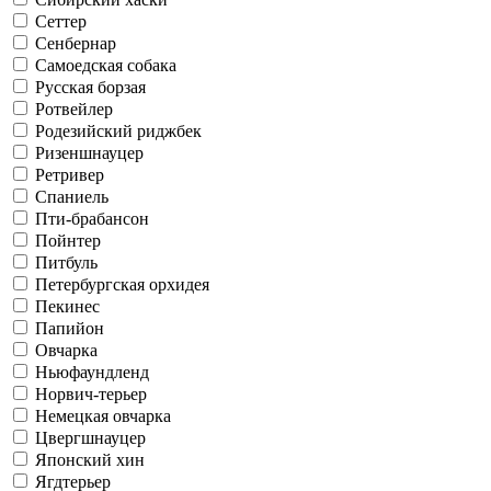
Сеттер
Сенбернар
Самоедская собака
Русская борзая
Ротвейлер
Родезийский риджбек
Ризеншнауцер
Ретривер
Спаниель
Пти-брабансон
Пойнтер
Питбуль
Петербургская орхидея
Пекинес
Папийон
Овчарка
Ньюфаундленд
Норвич-терьер
Немецкая овчарка
Цвергшнауцер
Японский хин
Ягдтерьер