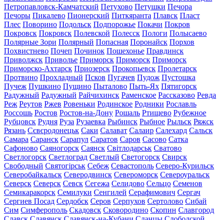
Петропавловск-Камчатский
Петухово
Петушки
Печора
Печоры
Пикалево
Пионерский
Питкяранта
Плавск
Пласт
Плес
Поворино
Подольск
Подпорожье
Покачи
Покров
Покровск
Покровск
Полевской
Полесск
Пологи
Полысаево
Полярные Зори
Полярный
Попасная
Поронайск
Порхов
Похвистнево
Почеп
Починок
Пошехонье
Правдинск
Приволжск
Приволье
Приморск
Приморск
Приморск
Приморско-Ахтарск
Приозерск
Прокопьевск
Пролетарск
Протвино
Прохладный
Псков
Пугачев
Пудож
Пустошка
Пучеж
Пушкино
Пущино
Пыталово
Пыть-Ях
Пятигорск
Радужный
Радужный
Райчихинск
Раменское
Рассказово
Ревда
Реж
Реутов
Ржев
Ровеньки
Родинское
Родники
Рославль
Россошь
Ростов
Ростов-на-Дону
Рошаль
Ртищево
Рубежное
Рубцовск
Рудня
Руза
Рузаевка
Рыбинск
Рыбное
Рыльск
Ряжск
Рязань
Сєвєродонецьк
Саки
Салават
Салаир
Салехард
Сальск
Самара
Саранск
Сарапул
Саратов
Саров
Сасово
Сатка
Сафоново
Саяногорск
Саянск
Світлодарськ
Сватово
Светлогорск
Светлоград
Светлый
Светогорск
Свирск
Свободный
Святогірськ
Себеж
Севастополь
Северо-Курильск
Северобайкальск
Северодвинск
Североморск
Североуральск
Северск
Северск
Севск
Сегежа
Селидово
Сельцо
Семенов
Семикаракорск
Семилуки
Сенгилей
Серафимович
Сергач
Сергиев Посад
Сердобск
Серов
Серпухов
Сертолово
Сибай
Сим
Симферополь
Скадовск
Сковородино
Скопин
Славгород
Славск
Славянск
Славянск-на-Кубани
Сланцы
Слободской