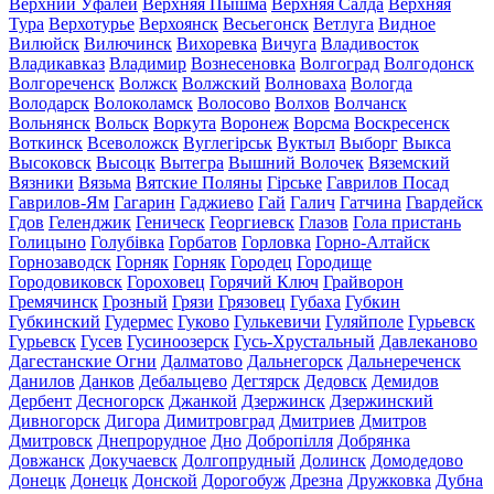
Верхний Уфалей
Верхняя Пышма
Верхняя Салда
Верхняя
Тура
Верхотурье
Верхоянск
Весьегонск
Ветлуга
Видное
Вилюйск
Вилючинск
Вихоревка
Вичуга
Владивосток
Владикавказ
Владимир
Вознесеновка
Волгоград
Волгодонск
Волгореченск
Волжск
Волжский
Волноваха
Вологда
Володарск
Волоколамск
Волосово
Волхов
Волчанск
Вольнянск
Вольск
Воркута
Воронеж
Ворсма
Воскресенск
Воткинск
Всеволожск
Вуглегірськ
Вуктыл
Выборг
Выкса
Высоковск
Высоцк
Вытегра
Вышний Волочек
Вяземский
Вязники
Вязьма
Вятские Поляны
Гірське
Гаврилов Посад
Гаврилов-Ям
Гагарин
Гаджиево
Гай
Галич
Гатчина
Гвардейск
Гдов
Геленджик
Геническ
Георгиевск
Глазов
Гола пристань
Голицыно
Голубівка
Горбатов
Горловка
Горно-Алтайск
Горнозаводск
Горняк
Горняк
Городец
Городище
Городовиковск
Гороховец
Горячий Ключ
Грайворон
Гремячинск
Грозный
Грязи
Грязовец
Губаха
Губкин
Губкинский
Гудермес
Гуково
Гулькевичи
Гуляйполе
Гурьевск
Гурьевск
Гусев
Гусиноозерск
Гусь-Хрустальный
Давлеканово
Дагестанские Огни
Далматово
Дальнегорск
Дальнереченск
Данилов
Данков
Дебальцево
Дегтярск
Дедовск
Демидов
Дербент
Десногорск
Джанкой
Дзержинск
Дзержинский
Дивногорск
Дигора
Димитровград
Дмитриев
Дмитров
Дмитровск
Днепрорудное
Дно
Добропілля
Добрянка
Довжанск
Докучаевск
Долгопрудный
Долинск
Домодедово
Донецк
Донецк
Донской
Дорогобуж
Дрезна
Дружковка
Дубна