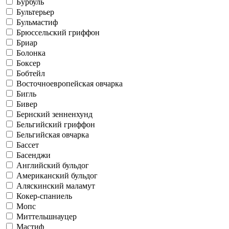
Бурбуль
Бультерьер
Бульмастиф
Брюссельский гриффон
Бриар
Болонка
Боксер
Бобтейл
Восточноевропейская овчарка
Бигль
Бивер
Бернский зенненхунд
Бельгийский гриффон
Бельгийская овчарка
Бассет
Басенджи
Английский бульдог
Американский бульдог
Аляскинский маламут
Кокер-спаниель
Мопс
Миттельшнауцер
Мастиф