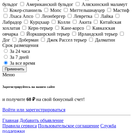
бульдог
Американский бульдог
Аляскинский маламут
Кокер-спаниель
Мопс
Миттельшнауцер
Мастиф
Лхаса Апсо
Леонбергер
Левретка
Лайка
Лабрадор
Курцхаар
Колли
Акита
Китайская
хохлатая
Керн-терьер
Кане-корсо
Кавказская
овчарка
Йоркширский терьер
Ирландский терьер
Дог
Доберман
Джек Рассел терьер
Далматин
Срок размещения
За 24 часа
За 7 дней
За все время
Применить
Меню
Зарегистрируйтесь на нашем сайте
и получите
60 ₽
на свой бонусный счет!
Войти или зарегистрироваться
Главная
Добавить объявление
Правила сервиса
Пользовательское соглашение
Служба
поддержки