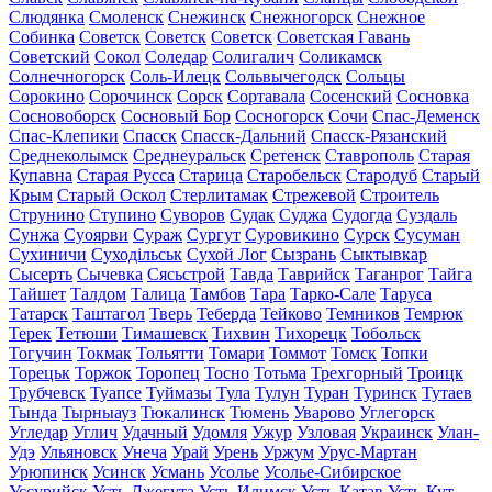
Слюдянка
Смоленск
Снежинск
Снежногорск
Снежное
Собинка
Советск
Советск
Советск
Советская Гавань
Советский
Сокол
Соледар
Солигалич
Соликамск
Солнечногорск
Соль-Илецк
Сольвычегодск
Сольцы
Сорокино
Сорочинск
Сорск
Сортавала
Сосенский
Сосновка
Сосновоборск
Сосновый Бор
Сосногорск
Сочи
Спас-Деменск
Спас-Клепики
Спасск
Спасск-Дальний
Спасск-Рязанский
Среднеколымск
Среднеуральск
Сретенск
Ставрополь
Старая
Купавна
Старая Русса
Старица
Старобельск
Стародуб
Старый
Крым
Старый Оскол
Стерлитамак
Стрежевой
Строитель
Струнино
Ступино
Суворов
Судак
Суджа
Судогда
Суздаль
Сунжа
Суоярви
Сураж
Сургут
Суровикино
Сурск
Сусуман
Сухиничи
Суходільськ
Сухой Лог
Сызрань
Сыктывкар
Сысерть
Сычевка
Сясьстрой
Тавда
Таврийск
Таганрог
Тайга
Тайшет
Талдом
Талица
Тамбов
Тара
Тарко-Сале
Таруса
Татарск
Таштагол
Тверь
Теберда
Тейково
Темников
Темрюк
Терек
Тетюши
Тимашевск
Тихвин
Тихорецк
Тобольск
Тогучин
Токмак
Тольятти
Томари
Томмот
Томск
Топки
Торецьк
Торжок
Торопец
Тосно
Тотьма
Трехгорный
Троицк
Трубчевск
Туапсе
Туймазы
Тула
Тулун
Туран
Туринск
Тутаев
Тында
Тырныауз
Тюкалинск
Тюмень
Уварово
Углегорск
Угледар
Углич
Удачный
Удомля
Ужур
Узловая
Украинск
Улан-
Удэ
Ульяновск
Унеча
Урай
Урень
Уржум
Урус-Мартан
Урюпинск
Усинск
Усмань
Усолье
Усолье-Сибирское
Уссурийск
Усть-Джегута
Усть-Илимск
Усть-Катав
Усть-Кут