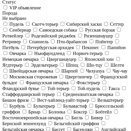
Статус
VIP объявление
Порода
Не выбрано
Пудель
Скотч-терьер
Сибирский хаски
Сеттер
Сенбернар
Самоедская собака
Русская борзая
Ротвейлер
Родезийский риджбек
Ризеншнауцер
Ретривер
Спаниель
Пти-брабансон
Пойнтер
Питбуль
Петербургская орхидея
Пекинес
Папийон
Овчарка
Ньюфаундленд
Норвич-терьер
Немецкая овчарка
Цвергшнауцер
Японский хин
Ягдтерьер
Эрдельтерьер
Шпиц
Ши-тцу
Шелти
Швейцарская овчарка
Шарпей
Чихуахуа
Чау-чау
Московская сторожевая
Цвергпинчер
Французский
бульдог
Французская овчарка
Фокстерьер
Фландрский бувье
Той-терьер
Той-пудель
Такса
Стаффордширский терьер
Среднеазиатская овчарка
Бишон фризе
Вест-хайленд-уайт-терьер
Вельштерьер
Бурбуль
Бультерьер
Бульмастиф
Брюссельский
гриффон
Бриар
Болонка
Боксер
Бобтейл
Восточноевропейская овчарка
Бигль
Бивер
Бернский зенненхунд
Бельгийский гриффон
Бельгийская овчарка
Бассет
Басенджи
Английский