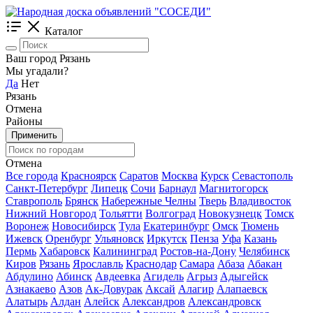
Каталог
Ваш город Рязань
Мы угадали?
Да
Нет
Рязань
Отмена
Районы
Применить
Отмена
Все города
Красноярск
Саратов
Москва
Курск
Севастополь
Санкт-Петербург
Липецк
Сочи
Барнаул
Магнитогорск
Ставрополь
Брянск
Набережные Челны
Тверь
Владивосток
Нижний Новгород
Тольятти
Волгоград
Новокузнецк
Томск
Воронеж
Новосибирск
Тула
Екатеринбург
Омск
Тюмень
Ижевск
Оренбург
Ульяновск
Иркутск
Пенза
Уфа
Казань
Пермь
Хабаровск
Калининград
Ростов-на-Дону
Челябинск
Киров
Рязань
Ярославль
Краснодар
Самара
Абаза
Абакан
Абдулино
Абинск
Авдеевка
Агидель
Агрыз
Адыгейск
Азнакаево
Азов
Ак-Довурак
Аксай
Алагир
Алапаевск
Алатырь
Алдан
Алейск
Александров
Александровск