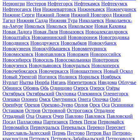
Нерюнгри
Нестеров
Нефтегорск
Нефтекамск
Нефтекумск
Нефтеюганск
Нея
Нижневартовск
Нижнекамск
Нижнеудинск
Нижние Серги
Нижний Ломов
Нижний Новгород
Нижний
Тагил
Нижняя Салда
Нижняя Тура
Николаевск
Николаевск-
на-Амуре
Никольск
Никольск
Никольское
Новая Каховка
Новая Ладога
Новая Ляля
Новоазовск
Новоалександровск
Новоалтайск
Новоаннинский
Нововоронеж
Новогродовка
Новодвинск
Новодружеск
Новозыбков
Новокубанск
Новокузнецк
Новокуйбышевск
Новомичуринск
Новомосковск
Новопавловск
Новоржев
Новороссийск
Новосибирск
Новосиль
Новосокольники
Новотроицк
Новоузенск
Новоульяновск
Новоуральск
Новохоперск
Новочебоксарск
Новочеркасск
Новошахтинск
Новый Оскол
Новый Уренгой
Ногинск
Нолинск
Норильск
Ноябрьск
Нурлат
Нытва
Нюрба
Нягань
Нязепетровск
Няндома
Облучье
Обнинск
Обоянь
Обь
Одинцово
Озерск
Озерск
Озёры
Октябрьск
Октябрьский
Окуловка
Олекминск
Оленегорск
Олешки
Олонец
Омск
Омутнинск
Онега
Опочка
Орёл
Оренбург
Орехов
Орехово-Зуево
Орлов
Орск
Оса
Осинники
Осташков
Остров
Островной
Острогожск
Отрадное
Отрадный
Оха
Оханск
Очер
Павлово
Павловск
Павловский
Посад
Палласовка
Партизанск
Певек
Пенза
Первомайск
Первомайск
Первоуральск
Перевальск
Перевоз
Пересвет
Переславль-Залесский
Пермь
Пестово
Петров Вал
Петрово-
красносілля
Петровск
Петровск-Забайкальский
Петрозаводск