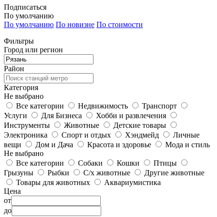
Подписаться
По умолчанию
По умолчанию
По новизне
По стоимости
Фильтры
Город или регион
Район
Категория
Не выбрано
Все категории
Недвижимость
Транспорт
Услуги
Для Бизнеса
Хобби и развлечения
Инструменты
Животные
Детские товары
Электроника
Спорт и отдых
Хэндмейд
Личные
вещи
Дом и Дача
Красота и здоровье
Мода и стиль
Не выбрано
Все категории
Собаки
Кошки
Птицы
Грызуны
Рыбки
С/х животные
Другие животные
Товары для животных
Аквариумистика
Цена
от
до