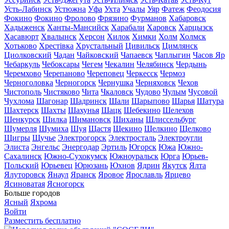
Усть-Лабинск
Устюжна
Уфа
Ухта
Учалы
Уяр
Фатеж
Феодосия
Фокино
Фокино
Фролово
Фрязино
Фурманов
Хабаровск
Хадыженск
Ханты-Мансийск
Харабали
Харовск
Харцызск
Хасавюрт
Хвалынск
Херсон
Хилок
Химки
Холм
Холмск
Хотьково
Хрестівка
Хрустальный
Цивильск
Цимлянск
Циолковский
Чадан
Чайковский
Чапаевск
Чаплыгин
Часов Яр
Чебаркуль
Чебоксары
Чегем
Чекалин
Челябинск
Чердынь
Черемхово
Черепаново
Череповец
Черкесск
Чермоз
Черноголовка
Черногорск
Чернушка
Черняховск
Чехов
Чистополь
Чистяково
Чита
Чкаловск
Чудово
Чулым
Чусовой
Чухлома
Шагонар
Шадринск
Шали
Шарыпово
Шарья
Шатура
Шахтерск
Шахты
Шахунья
Шацк
Шебекино
Шелехов
Шенкурск
Шилка
Шимановск
Шиханы
Шлиссельбург
Шумерля
Шумиха
Шуя
Щастя
Щекино
Щелкино
Щелково
Щигры
Щучье
Электрогорск
Электросталь
Электроугли
Элиста
Энгельс
Энергодар
Эртиль
Югорск
Южа
Южно-
Сахалинск
Южно-Сухокумск
Южноуральск
Юрга
Юрьев-
Польский
Юрьевец
Юрюзань
Юхнов
Ядрин
Якутск
Ялта
Ялуторовск
Янаул
Яранск
Яровое
Ярославль
Ярцево
Ясиноватая
Ясногорск
Больше городов
Ясный
Яхрома
Войти
Разместить бесплатно